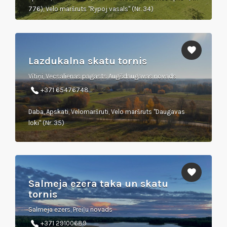
776), Velo maršruts "Rypoj vasals" (Nr. 34)
Lazdukalna skatu tornis
Vītiņi, Vecsalienas pagasts Augšdaugavas novads
+371 65476748
Daba, Apskati, Velomaršruti, Velo maršruts "Daugavas
loki" (Nr. 35)
Salmeja ezera taka un skatu
tornis
Salmeja ezers, Preiļu novads
+371 29100689