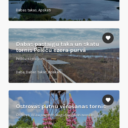
Dabas takas, Apskati
Dabas pastaigu taka un skatu
tornis Pelēču ezera purvā
Pelēču ezera purvs
Daba, Dabas takas, Apskati
Ostrovas putnu vērošanas tornis
Ostrova, Višķu pagasts, Augšdaugavas novads