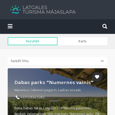
Search
for:
Search
for:
Tavs brīvdienu ceļvedis
Rezultāti
Karte
Parādīt filtru
Dabas parks “Numernes valnis”
Nūmierņa, Salnavas pagasts, Ludzas novads
+371 29327265
Daba, Dabas takas, Latgales TOP tūrisma galamērķi,
Apskati, Velomaršruti, Velo maršruts “Numernes aplis” (Nr.