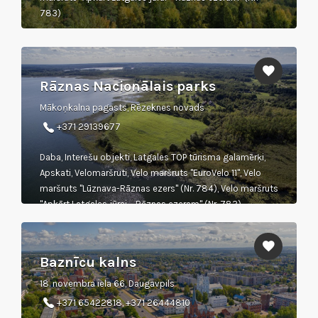
783)
Rāznas Nacionālais parks
Mākoņkalna pagasts, Rēzeknes novads
+371 29139677
Daba, Interešu objekti, Latgales TOP tūrisma galamērķi,
Apskati, Velomaršruti, Velo maršruts "EuroVelo 11", Velo
maršruts "Lūznava-Rāznas ezers" (Nr. 784), Velo maršruts
"Apkārt Latgales jūrai – Rāznas ezeram" (Nr. 783)
Baznīcu kalns
18. novembra iela 66, Daugavpils
+371 65422818, +371 26444810