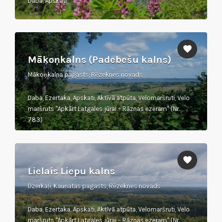
Daba, Apskati
Mākoņkalns (Padebešu kalns)
Mākoņkalna pagasts, Rēzeknes novads
Daba, Ezertaka, Apskati, Aktīvā atpūta, Velomaršruti, Velo
maršruts "Apkārt Latgales jūrai – Rāznas ezeram" (Nr.
783)
Lielais Liepu kalns
Dzerkaļi, Kaunatas pagasts, Rēzeknes novads
Daba, Ezertaka, Apskati, Aktīvā atpūta, Velomaršruti, Velo
maršruts "Apkārt Latgales jūrai – Rāznas ezeram" (Nr.