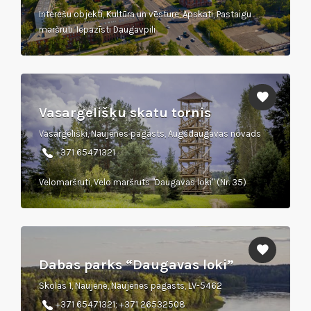
Interešu objekti, Kultūra un vēsture, Apskati, Pastaigu
maršruti, Iepazīsti Daugavpili
Vasargelišķu skatu tornis
Vasargelišķi, Naujenes pagasts, Augšdaugavas novads
+371 65471321
Velomaršruti, Velo maršruts "Daugavas loki" (Nr. 35)
Dabas parks “Daugavas loki”
Skolas 1, Naujene, Naujenes pagasts, LV-5462
+371 65471321; +371 26532508