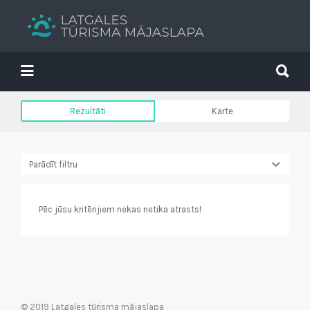
Search
for:
Search
for:
Tavs brīvdienu ceļvedis
Rezultāti
Karte
Parādīt filtru
Pēc jūsu kritērijiem nekas netika atrasts!
© 2019 Latgales tūrisma mājaslapa