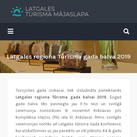
Search
for:
Search
for:
Tavs brīvdienu ceļvedis
Latgales reģiona Tūrisma gada balva 2019
​Tuvojoties gada izskaņai, tiek izsludināta pieteikšanās
Latgales reģiona Tūrisma gada balvai 2019.
Šogad
gada balva tiks pasniegta jau 5-to reizi un svinīgā
ceremonija norisināsies 8. novembrī Krāslavas pils
kompleksa staļļos (Pils iela 10, Krāslava). Pirms svinīgās
ceremonijas noritēs arī Latgales tūrisma Gada konference,
kur atskatīsimies uz jau paveikto un vēl plānoto. Kā ik gadu