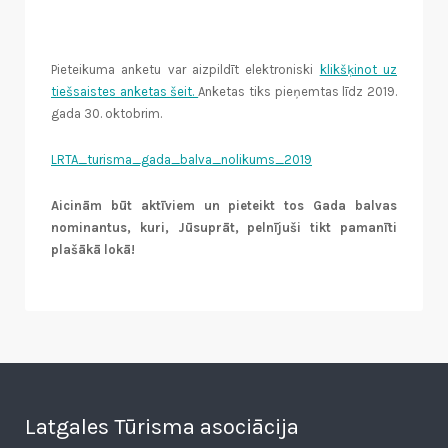
Pieteikuma anketu var aizpildīt elektroniski
klikšķinot uz
tiešsaistes anketas šeit.
Anketas tiks pieņemtas līdz 2019.
gada 30. oktobrim.
LRTA_turisma_gada_balva_nolikums_2019
Aicinām būt aktīviem un pieteikt tos Gada balvas
nominantus, kuri, Jūsuprāt, pelnījuši tikt pamanīti
plašākā lokā!
Latgales Tūrisma asociācija