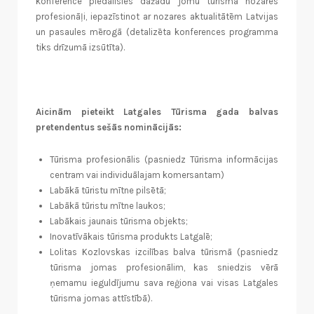
konferencē piedalīsies dažādu jomu tūrisma nozares
profesionāļi, iepazīstinot ar nozares aktualitātēm Latvijas
un pasaules mērogā (detalizēta konferences programma
tiks drīzumā izsūtīta).
Aicinām pieteikt Latgales Tūrisma gada balvas
pretendentus sešās nominācijās:
Tūrisma profesionālis (pasniedz Tūrisma informācijas
centram vai individuālajam komersantam)
Labākā tūristu mītne pilsētā;
Labākā tūristu mītne laukos;
Labākais jaunais tūrisma objekts;
Inovatīvākais tūrisma produkts Latgalē;
Lolitas Kozlovskas izcilības balva tūrismā (pasniedz
tūrisma jomas profesionālim, kas sniedzis vērā
ņemamu ieguldījumu sava reģiona vai visas Latgales
tūrisma jomas attīstībā).