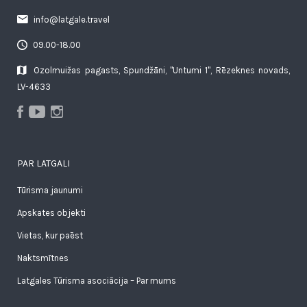
info@latgale.travel
09.00-18.00
Ozolmuižas pagasts, Spundžāni, "Untumi 1", Rēzeknes novads,
LV-4633
PAR LATGALI
Tūrisma jaunumi
Apskates objekti
Vietas, kur paēst
Naktsmītnes
Latgales Tūrisma asociācija – Par mums