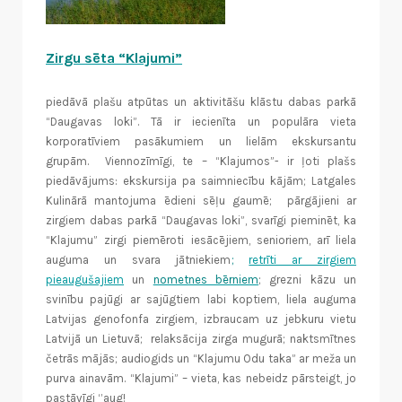
Zirgu sēta “Klajumi”
piedāvā plašu atpūtas un aktivitāšu klāstu dabas parkā
“Daugavas loki”. Tā ir iecienīta un populāra vieta
korporatīviem pasākumiem un lielām ekskursantu
grupām. Viennozīmīgi, te – “Klajumos”- ir ļoti plašs
piedāvājums: ekskursija pa saimniecību kājām; Latgales
Kulinārā mantojuma ēdieni sēļu gaumē; pārgājieni ar
zirgiem dabas parkā “Daugavas loki”, svarīgi pieminēt, ka
“Klajumu” zirgi piemēroti iesācējiem, senioriem, arī liela
auguma un svara jātniekiem
;
retrīti ar zirgiem
pieaugušajiem
un
nometnes bērniem
; grezni kāzu un
svinību pajūgi ar sajūgtiem labi koptiem, liela auguma
Latvijas genofonfa zirgiem, izbraucam uz jebkuru vietu
Latvijā un Lietuvā; relaksācija zirga mugurā; naktsmītnes
četrās mājās; audiogids un “Klajumu Odu taka” ar meža un
purva ainavām.
“Klajumi” – vieta, kas nebeidz pārsteigt, jo
pastāvīgi ‘’aug!