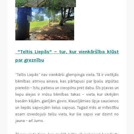
“Teltis Liepās” – tur, kur vienkāršība kļūst
par greznību
“Teltis Liepās” nav vienkārši glempinga vieta. Tā ir vietējās
bērnības atmiņu ainava, kas pārtapusi par īpašu atpūtas
pieredzi – īstu, patiesu un cieņpilnu pret dabu.
Šīs pļavas un
liepu alejas ir mūsu bērnības takas – vieta, kur skrējām
basām kājām, ganījām govis, klausījāmies ūpja saucienos
un liepās sapņojām lielus sapņus. Tagad mēs ar mīlestību
esam izveidojuši telšu vietu, kur šie sapņi var dzimt no
jauna – arī Jums.