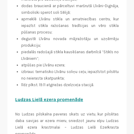
dodas braucienā ar pārceltuvi maršrutā Līvāni–Dignāja,
simboliski sperot soli Sēlijā;
apmeklē Līvānu stikla un amatniecības centru, kur
iepazīst stikla ražošanas tradīcijas un vēro stikla
pūšanas procesu;
degustē Līvānu novada mājražotāju un uzņēmēju
produkciju;
piedalās radošajā stikla kausēšanas darbnīcā “Stikls no
Līvāniem”;
atpūšas pie Līvānu ezera;
izbrauc tematisko Līvānu soliņu ceļu, iepazīstot pilsētu
no neierasta skatpunkta;
līdz plkst. 19.11 atgriežas dzelzceļa stacijā.
Ludzas Lielā ezera promenāde
No Ludzas pilskalna paveras skats uz vietu, kur pilsētas
daba savijas ar ezera mieru, sniedzot jaunu elpu Ludzas
Lielā ezera krastmalai – Ludzas Lielā Ezerkrasta
promenāde.