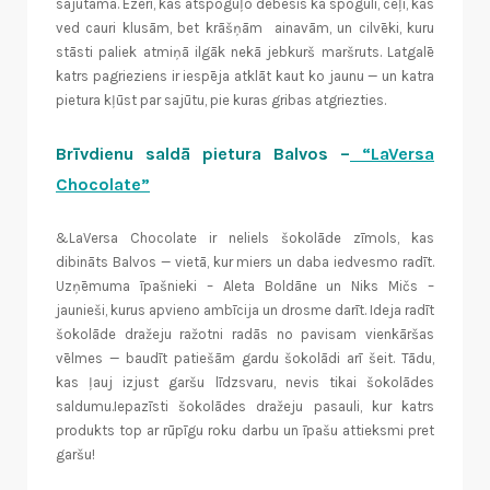
sajūtama. Ezeri, kas atspoguļo debesis kā spogulī, ceļi, kas
ved cauri klusām
, bet krāšņām
ainavām, un cilvēki, kuru
stāsti paliek atmiņā ilgāk nekā jebkurš maršruts. Latgalē
katrs pagrieziens ir iespēja atklāt kaut ko jaunu — un katra
pietura kļūst par sajūtu, pie kuras gribas atgriezties.
Brīvdienu saldā pietura Balvos
–
“LaVersa
Chocolate”
&LaVersa Chocolate ir neliels šokolāde zīmols, kas
dibināts Balvos — vietā, kur miers un daba iedvesmo radīt.
Uzņēmuma īpašnieki – Aleta Boldāne un Niks Mičs –
jaunieši, kurus apvieno ambīcija un drosme darīt. Ideja radīt
šokolāde dražeju ražotni radās no pavisam vienkāršas
vēlmes — baudīt patiešām gardu šokolādi arī šeit. Tādu,
kas ļauj izjust garšu līdzsvaru, nevis tikai šokolādes
saldumu.
Iepazīsti šokolādes dražeju pasauli, kur katrs
produkts top ar rūpīgu roku darbu un īpašu attieksmi pret
garšu!