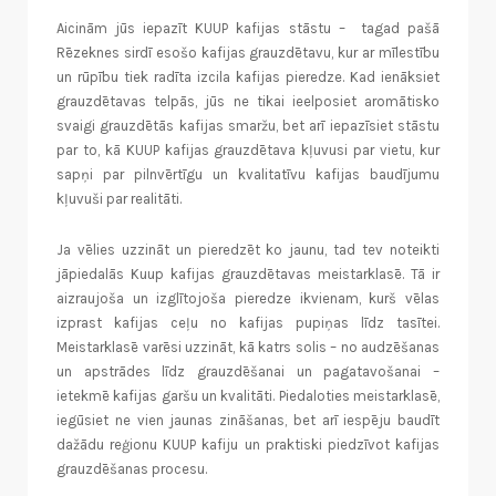
Aicinām jūs iepazīt KUUP kafijas stāstu – tagad pašā
Rēzeknes sirdī esošo kafijas grauzdētavu, kur ar mīlestību
un rūpību tiek radīta izcila kafijas pieredze. Kad ienāksiet
grauzdētavas telpās, jūs ne tikai ieelposiet aromātisko
svaigi grauzdētās kafijas smaržu, bet arī iepazīsiet stāstu
par to, kā KUUP kafijas grauzdētava kļuvusi par vietu, kur
sapņi par pilnvērtīgu un kvalitatīvu kafijas baudījumu
kļuvuši par realitāti.
Ja vēlies uzzināt un pieredzēt ko jaunu, tad tev noteikti
jāpiedalās Kuup kafijas grauzdētavas meistarklasē. Tā ir
aizraujoša un izglītojoša pieredze ikvienam, kurš vēlas
izprast kafijas ceļu no kafijas pupiņas līdz tasītei.
Meistarklasē varēsi uzzināt, kā katrs solis – no audzēšanas
un apstrādes līdz grauzdēšanai un pagatavošanai –
ietekmē kafijas garšu un kvalitāti. Piedaloties meistarklasē,
iegūsiet ne vien jaunas zināšanas, bet arī iespēju baudīt
dažādu reģionu KUUP kafiju un praktiski piedzīvot kafijas
grauzdēšanas procesu.