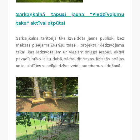
Sarkaņkalnā tapusi jauna “Piedzīvojumu
taka” aktīvai atpūtai
Sarkaņkalna teritorijā tika izveidota jauna publiski, bez
maksas pieejama šķēršļu trase – projekts “Piedzīvojumu
taka”, kas iedzīvotājiem un viesiem sniegs iespēju aktīvi
pavadīt brīvo laiku dabā, pārbaudīt savas fiziskās spējas
un iesaistīties veselīgu dzīvesveida paradumu veidošanā.