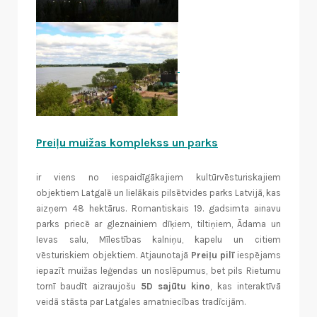
Preiļu muižas komplekss un parks
ir viens no iespaidīgākajiem kultūrvēsturiskajiem
objektiem Latgalē un lielākais pilsētvides parks Latvijā, kas
aizņem 48 hektārus. Romantiskais 19. gadsimta ainavu
parks priecē ar gleznainiem dīķiem, tiltiņiem, Ādama un
Ievas salu, Mīlestības kalniņu, kapelu un citiem
vēsturiskiem objektiem. Atjaunotajā
Preiļu pilī
iespējams
iepazīt muižas leģendas un noslēpumus, bet pils Rietumu
tornī baudīt aizraujošu
5D sajūtu kino
, kas interaktīvā
veidā stāsta par Latgales amatniecības tradīcijām.