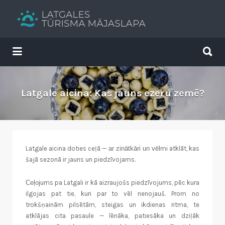
Search
for:
Search
for:
Tavs brīvdienu ceļvedis
Latgale aicina: Kas jauns ezeru zemē?
Latgale aicina doties ceļā —
ar zi
nāt
kāri un vēl
mi atklāt, kas
šajā sezonā ir jauns
un piedzīvojams.
C
eļoj
ums pa Latgali ir kā aizraujošs piedzīvojums, pēc kura
ilgojas pat tie, kuri par to vēl nenojauš. Prom no
trokšņainām pilsētām, steigas un ikdienas ritma, te
atklājas cita pasaule — lēnāka, patiesāka un dziļāk