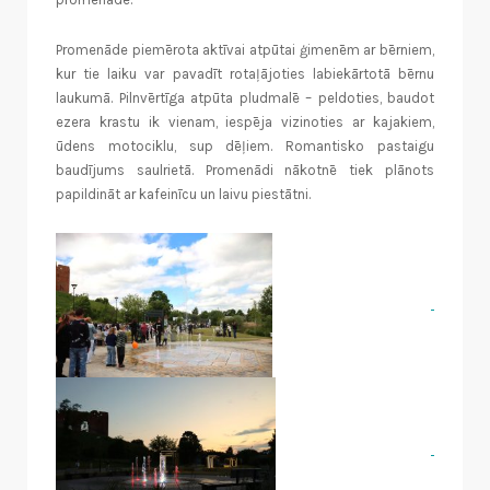
Promenāde piemērota aktīvai atpūtai ģimenēm ar bērniem,
kur tie laiku var pavadīt rotaļājoties labiekārtotā bērnu
laukumā. Pilnvērtīga atpūta pludmalē – peldoties, baudot
ezera krastu ik vienam, iespēja vizinoties ar kajakiem,
ūdens motociklu, sup dēļiem. Romantisko pastaigu
baudījums saulrietā. Promenādi nākotnē tiek plānots
papildināt ar kafeinīcu un laivu piestātni.