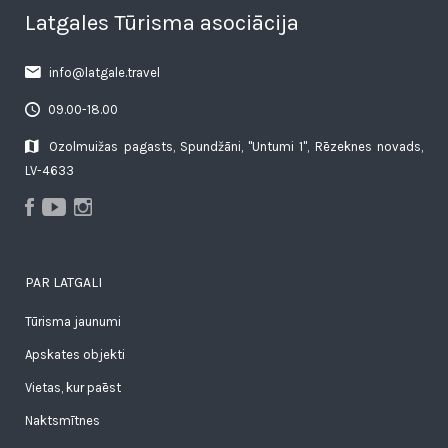
Latgales Tūrisma asociācija
info@latgale.travel
09.00-18.00
Ozolmuižas pagasts, Spundžāni, "Untumi 1", Rēzeknes novads,
LV-4633
PAR LATGALI
Tūrisma jaunumi
Apskates objekti
Vietas, kur paēst
Naktsmītnes