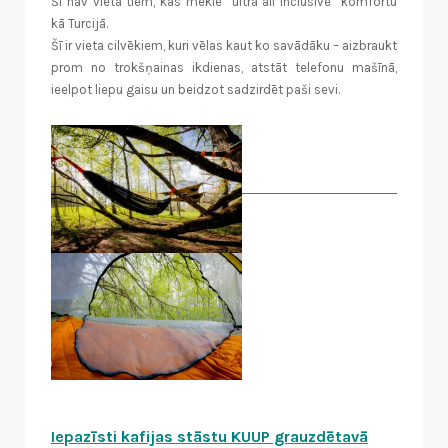
Šī nav vieta tiem, kas meklē “ultra all inclusive” komfortu
kā Turcijā.
Šī ir vieta cilvēkiem, kuri vēlas kaut ko savādāku – aizbraukt
prom no trokšņainas ikdienas, atstāt telefonu mašīnā,
ieelpot liepu gaisu un beidzot sadzirdēt paši sevi.
Iepazīsti kafijas stāstu KUUP grauzdētavā