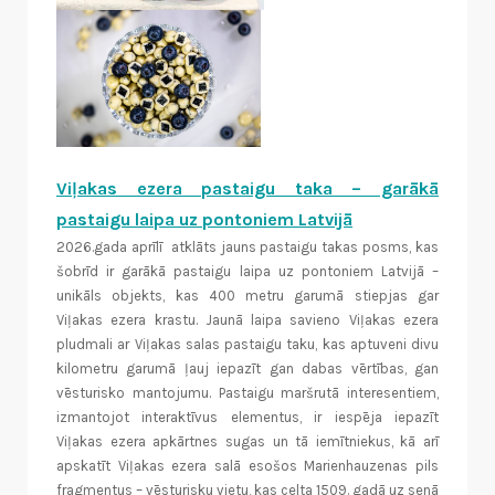
Viļakas ezera pastaigu taka – garākā
pastaigu laipa uz pontoniem Latvijā
2026.gada aprīlī atklāts jauns pastaigu takas posms, kas
šobrīd ir garākā pastaigu laipa uz pontoniem Latvijā –
unikāls objekts, kas 400 metru garumā stiepjas gar
Viļakas ezera krastu. Jaunā laipa savieno Viļakas ezera
pludmali ar Viļakas salas pastaigu taku, kas aptuveni divu
kilometru garumā ļauj iepazīt gan dabas vērtības, gan
vēsturisko mantojumu. Pastaigu maršrutā interesentiem,
izmantojot interaktīvus elementus, ir iespēja iepazīt
Viļakas ezera apkārtnes sugas un tā iemītniekus, kā arī
apskatīt Viļakas ezera salā esošos Marienhauzenas pils
fragmentus – vēsturisku vietu, kas celta 1509. gadā uz senā