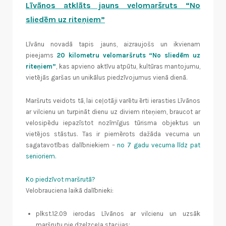
Līvānos atklāts jauns velomaršruts “No
sliedēm uz riteņiem”
Līvānu novadā tapis jauns, aizraujošs un ikvienam
pieejams
20 kilometru velomaršruts “No sliedēm uz
riteņiem”
, kas apvieno aktīvu atpūtu, kultūras mantojumu,
vietējās garšas un unikālus piedzīvojumus vienā dienā.
Maršruts veidots tā, lai ceļotāji varētu ērti ierasties Līvānos
ar vilcienu un turpināt dienu uz diviem riteņiem, braucot ar
velosipēdu iepazīstot nozīmīgus tūrisma objektus un
vietējos stāstus. Tas ir piemērots dažāda vecuma un
sagatavotības dalībniekiem –
no 7 gadu vecuma līdz pat
senioriem.
Ko piedzīvot maršrutā?
Velobrauciena laikā dalībnieki:
plkst.12.09 ierodas Līvānos ar vilcienu un uzsāk
maršrutu pie dzelzceļa stacijas;