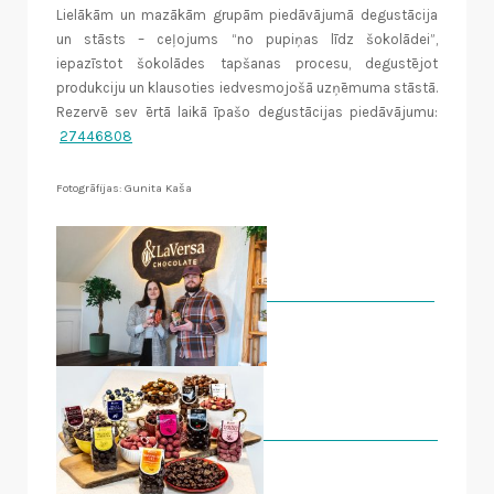
Lielākām un mazākām grupām piedāvājumā degustācija
un stāsts – ceļojums “no pupiņas līdz šokolādei”,
iepazīstot šokolādes tapšanas procesu, degustējot
produkciju un klausoties iedvesmojošā uzņēmuma stāstā.
Rezervē sev ērtā laikā īpašo degustācijas piedāvājumu:
27446808
Fotogrāfijas: Gunita Kaša