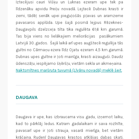
Iztecējusi cauri Višķu un Luknas ezeram upe tek pa
līdzenāku apvidu Preiļu novadā. Lejtecē Dubnas krasti ir
zemi, tādēļ senāk upei pieguļošās pļavas un aramzeme
pavasaros applūda. Upe šajā posmā lejpus Rēzeknes-
Daugavpils dzelzceļa tilta tika regulēta 61,6 km garumā.
Tas bija viens no lielākajiem meliorācijas pasākumiem
Latvijā 30. gados. Šajā laikā arī upes augštecē regulēja tās
gultni no Cārmaņu ezera līdz Ojatu ezeram 4,5 km garumā.
Dubnas upes gultne ir ļoti mainīga, krasti aizauguši. Daudz
ūdenszāļu, iespējamo šķēršļu, vietām sekla un akmeņaina.
Naktsmītnes maršruta tuvumā (Līvānu novadā) meklē šeit.
DAUGAVA
Daugava ir upe, kas izbraucama visu gadu, izņemot laiku,
kad to pārklāj ledus. Katram gadalaikam ir sava rozīnīte,
pavasarī upe ir ļoti strauja, vasarā mierīga, bet vietām
krāčaina. Rudenī Daugavas krastos atklājas dabas skati,