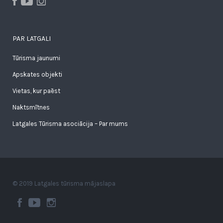
PAR LATGALI
Tūrisma jaunumi
Apskates objekti
Vietas, kur paēst
Naktsmītnes
Latgales Tūrisma asociācija – Par mums
© 2019 Latgales tūrisma mājaslapa