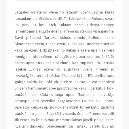
Latgales Amata un viena no retajām upēm Latvijā, kuras
nosaukums ir vīriešu dzimtē. Tartaks iztek no Rušona ezera
un pēc 29 km ietek Luknas ezerā. Ūdenstūrismam
izmantojams augsta ūdens līmeņa apstākļos visā garumā.
Savā plūdumā Tartaks šķērso nelielo Katleņa ezeru,
Skudrinkas ezeru, Cirīša ezeru, Cirīša HES ūdenskrātuvi un
Pakaļņa ezeru. Līdz iztekai no Pakaļņa ezera upe ir samērā
mierīga ar atsevišķiem straujākiem posmiem, tomēr tālāk
sākas upes straujākais plūdums, kas turpinās līdz Tartaka
ietekai Luknas ezerā. Jo augstāks ūdens līmenis jo
mežonīgāka un pat bīstamāka upe kļūst! Bīstamību rada
gultnē sakritušie koki, pie kuriem laivotājus var piespiest
un zem tiem paraut spēcīgā straume. Pēkšņi pārkrituši koki
parādās aiz kāda strauja upes līkuma, un laivotājs
nepaspēj šim šķērslim sagatavoties. Lai arī laivu nomu
operatori cenšas upi no kokiem attīrīt, tomēr katru gadu tie
parādās no jauna. Savukārt vasarās ūdens līmenis var būt
tik zems, ka lielāko daļu maršruta laivas jāvelk pa upi saitē.
“Zelta vidusceļš” braucienam pa Tartaku varētu būt no