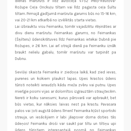
dienas maršruts ir līdz autoceļa V752 Preiļi-Reutova-
Rožupe Ceļa Onckuļu tiltam vai līdz pagasta ceļa Šultu
tiltam. Pirmajā gadījumā maršruta garums būs no 15-16 km,
vai 20-21 km atkarībā no izvēlētās starta vietas.
Lai izbrauktu visu Feimanku, tomēr vajadzētu rēķināties ar
divu dienu maršrutu. Feimankas garums, no Feimankas
(Šķilteru) ūdenskrātuves līdz Feimankas ietekai Dubnā pie
Rožupes, ir 26 km. Lai arī otrajā dienā pa Feimanku iznāk
braukt nelielu gabalu, tomēr maršrutu var turpināt pa
Dubnu.
Sevišķi skaista Feimanka ir ziedoņa laikā, kad zied ievas,
purenes un kokiem plaukst lapas. Upes krastos ūdens
tūristi noteikti ieraudzīs kādu meža zvēru vai putnu. Upes
mierīgie posmi vijas ar dolomītos izgrauztām straujtecēm.
Nereti ir koku sanesumi, kurus pārsvarā var apbraukt, bet
būs vietas, kur nāksies laivas nest pa krastu. Pavasara
palos vai ļoti augstā ūdens līmenī Feimanka kļūst sportiski
strauja, un iesācējiem ir labi jāapsver doma doties tās
ūdeņos! Feimanku droši var saukt par tiltu un tiltiņu upi
ūdens tūristiem interesantajā posmā no Feimankas