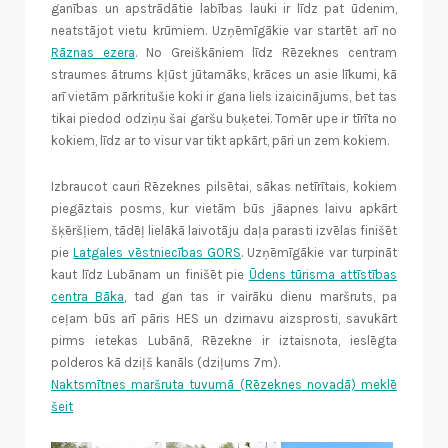
ganības un apstrādātie labības lauki ir līdz pat ūdenim,
neatstājot vietu krūmiem. Uzņēmīgākie var startēt arī no
Rāznas ezera
. No Greiškāniem līdz Rēzeknes centram
straumes ātrums kļūst jūtamāks, krāces un asie līkumi, kā
arī vietām pārkritušie koki ir gana liels izaicinājums, bet tas
tikai piedod odziņu šai garšu buķetei. Tomēr upe ir tīrīta no
kokiem, līdz ar to visur var tikt apkārt, pāri un zem kokiem.
Izbraucot cauri Rēzeknes pilsētai, sākas netīrītais, kokiem
piegāztais posms, kur vietām būs jāapnes laivu apkārt
šķēršļiem, tādēļ lielākā laivotāju daļa parasti izvēlas finišēt
pie
Latgales vēstniecības GORS
. Uzņēmīgākie var turpināt
kaut līdz Lubānam un finišēt pie
Ūdens tūrisma attīstības
centra Bāka
, tad gan tas ir vairāku dienu maršruts, pa
ceļam būs arī pāris HES un dzirnavu aizsprosti, savukārt
pirms ietekas Lubānā, Rēzekne ir iztaisnota, ieslēgta
polderos kā dziļš kanāls (dziļums 7m).
Naktsmītnes maršruta tuvumā (Rēzeknes novadā) meklē
šeit