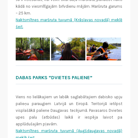
kādā no viesmīlīgajām brīvdienu mājām. Maršruta garums
– 25 km.
Naktsmītnes maršruta tuvumā (Krāslavas novadā) meklē
šeit.
DABAS PARKS “DVIETES PALIENE”
Viens no lielākajiem un labāk saglabātajiem dabisko upju
palieņu paraugiem Latvijā un Eiropā. Teritorijā ietilpst
visplašākā paliene Daugavas tecējumā. Pavasaros Dvietes
upes palu (atbūdas) laikā ir iespēja laivot pa
applūdušajām pļavām.
Naktsmītnes maršruta tuvumā (Augšdaugavas novadā)
meklē šeit.