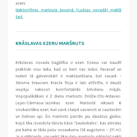
ezers.
Naktsmītnes maršruta tuvumā (Ludzas novadā) meklē
šeit.
KRĀSLAVAS EZERU MARŠRUTS
Krāslavas novada bagātība ir ezeri. Ezerus var baudīt
praktiski visu laiku, kad uz tiem nav ledus. Pavasarī un
rudenī tā galvenokārt ir makšķerēšana, bet vasarā –
tūrisma braucieni. Krasta līnija ir labi attīstīta, ir daudz
iespēju nakšņot komfortablās brīvdienu mājās.
Vispopulārākais ir 2 dienu maršruts: Dridža-Oto-Ardavas-
Lejas-Cārmaņa-Jazinkas ezeri. Maršrutā iekļauti 6
visskaistākie ezeri, kuri savā starpā savienoti ar caurtecēm
un Dubnas upi. Šis maršruts pastāv jau daudzus gadus,
kopš tika izveidota tūristu bāze “Sauleskalns”, kas atrodas
pie kalna ar tādu pašu nosaukumu (tā augstums – 211 m).
Ja ir vēlēšanās, var veikt tikai daļu maršruta, pārlaižot nakti