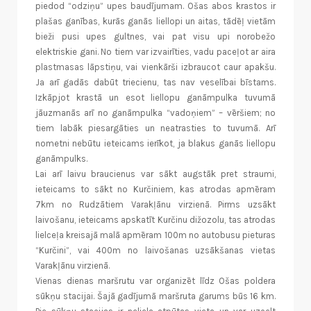
piedod “odziņu” upes baudījumam. Ošas abos krastos ir
plašas ganības, kurās ganās liellopi un aitas, tādēļ vietām
bieži pusi upes gultnes, vai pat visu upi norobežo
elektriskie gani. No tiem var izvairīties, vadu paceļot ar aira
plastmasas lāpstiņu, vai vienkārši izbraucot caur apakšu.
Ja arī gadās dabūt triecienu, tas nav veselībai bīstams.
Izkāpjot krastā un esot liellopu ganāmpulka tuvumā
jāuzmanās arī no ganāmpulka “vadoņiem” – vēršiem; no
tiem labāk piesargāties un neatrasties to tuvumā. Arī
nometni nebūtu ieteicams ierīkot, ja blakus ganās liellopu
ganāmpulks.
Lai arī laivu braucienus var sākt augstāk pret straumi,
ieteicams to sākt no Kurčiniem, kas atrodas apmēram
7km no Rudzātiem Varakļānu virzienā. Pirms uzsākt
laivošanu, ieteicams apskatīt Kurčinu dižozolu, tas atrodas
lielceļa kreisajā malā apmēram 100m no autobusu pieturas
“Kurčini”, vai 400m no laivošanas uzsākšanas vietas
Varakļānu virzienā.
Vienas dienas maršrutu var organizēt līdz Ošas poldera
sūkņu stacijai. Šajā gadījumā maršruta garums būs 16 km.