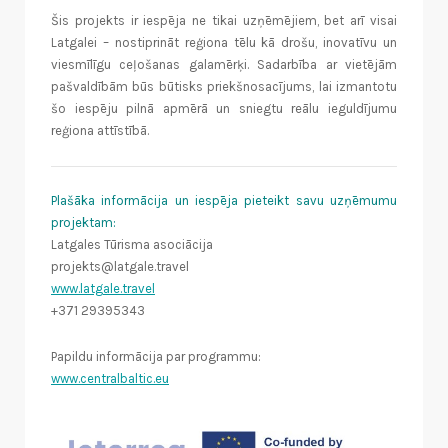
Šis projekts ir iespēja ne tikai uzņēmējiem, bet arī visai
Latgalei – nostiprināt reģiona tēlu kā drošu, inovatīvu un
viesmīlīgu ceļošanas galamērķi. Sadarbība ar vietējām
pašvaldībām būs būtisks priekšnosacījums, lai izmantotu
šo iespēju pilnā apmērā un sniegtu reālu ieguldījumu
reģiona attīstībā.
Plašāka informācija un iespēja pieteikt savu uzņēmumu
projektam:
Latgales Tūrisma asociācija
projekts@latgale.travel
www.latgale.travel
+371 29395343
Papildu informācija par programmu:
www.centralbaltic.eu