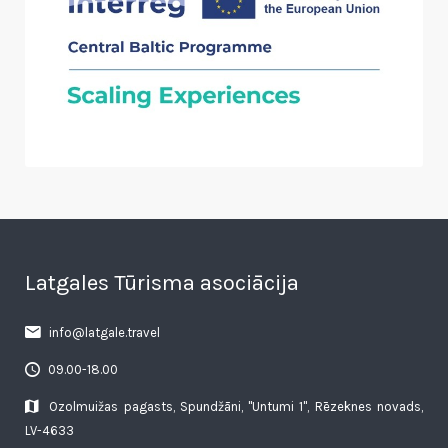
Latgales Tūrisma asociācija
info@latgale.travel
09.00-18.00
Ozolmuižas pagasts, Spundžāni, "Untumi 1", Rēzeknes novads,
LV-4633