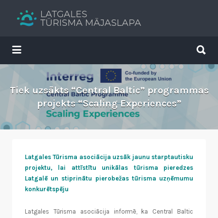
Search
for:
Search
for:
Tavs brīvdienu ceļvedis
Tiek uzsākts “Central Baltic” programmas
projekts “Scaling Experiences”
Latgales Tūrisma asociācija uzsāk jaunu starptautisku
projektu, lai attīstītu unikālas tūrisma pieredzes
Latgalē un stiprinātu pierobežas tūrisma uzņēmumu
konkurētspēju
Latgales Tūrisma asociācija informē, ka Central Baltic