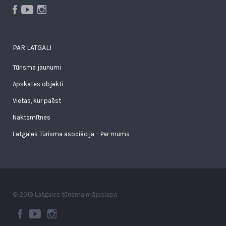
PAR LATGALI
Tūrisma jaunumi
Apskates objekti
Vietas, kur paēst
Naktsmītnes
Latgales Tūrisma asociācija – Par mums
© 2019 Latgales tūrisma mājaslapa