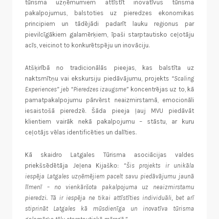
tūrisma uzņēmumiem attīstīt inovatīvus tūrisma
pakalpojumus, balstoties uz pieredzes ekonomikas
principiem un tādējādi padarīt lauku reģionus par
pievilcīgākiem galamērķiem, īpaši starptautisko ceļotāju
acīs, veicinot to konkurētspēju un inovāciju.
Atšķirībā no tradicionālās pieejas, kas balstīta uz
naktsmītņu vai ekskursiju piedāvājumu, projekts
“Scaling
Experiences” jeb “Pieredzes izaugsme”
koncentrējas uz to, kā
pamatpakalpojumu pārvērst neaizmirstamā, emocionāli
iesaistošā pieredzē. Šāda pieeja ļauj MVU piedāvāt
klientiem vairāk nekā pakalpojumu – stāstu, ar kuru
ceļotājs vēlas identificēties un dalīties.
Kā skaidro Latgales Tūrisma asociācijas valdes
priekšsēdētāja Jeļena Kijaško:
“Šis projekts ir unikāla
iespēja Latgales uzņēmējiem pacelt savu piedāvājumu jaunā
līmenī – no vienkāršota pakalpojuma uz neaizmirstamu
pieredzi. Tā ir iespēja ne tikai attīstīties individuāli, bet arī
stiprināt Latgales kā mūsdienīga un inovatīva tūrisma