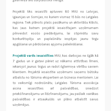
galamērķa tēlu starptautiskā mērogā.”
Projektā tiks iesaistīti aptuveni 80 MVU no Latvijas,
Igaunijas un Somijas, no kuriem vismaz 15 būs no Latgales
reģiona. Tiek plānots plašs pasākumu un aktivitāšu klāsts,
kas ļaus katram projektā iesaistītajam uzņēmumam
pilnveidot esošo piedāvājumu, lai stiprinātu savu
konkurētspēju un paplašinātu iespējas jaunu tirgu
apgūšanai un pārdošanas apjomu palielināšanai.
Projektā varēs iesaistīties
MVU, kas darbojas ne ilgāk kā
7 gadus un ir gatavi pāriet uz nākamo attīstības līmeni,
iekarojot jaunus tirgus un radot ilgtermiņa vērtību saviem
klientiem. Projektā iesaistītie uzņēmumi saņems būtisku
atbalstu no tūrisma ekspertiem un biznesa mentoriem. Lai
to veiksmīgi nodrošinātu, Latgales Tūrisma asociācija
aicina iesaistīties arī pašvaldības, sniedzot
priekšfinansējumu un līdzfinansējumu, jau pašlaik vairākas
pašvaldības ir atsaukušās un plāno atbalstīt savus
uzņēmējus.