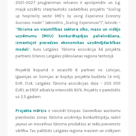
2021–2027 programmas ietvaros ir apstiprināts un š.g.
maijā uzsākts starptautisks sadarbības projekts
“Scaling
up hospitality sector SME’s by using Experience Economy
business model ” (
akronīms
„Scaling Experiences”)”,
latviski –
“
Tūrisma un viesmīlības sektora sīko, mazo un vidējo
uzņēmumu (MVU) konkurētspējas palielināšana,
izmantojot pieredzes ekonomikas uzņēmējdarbības
modeli
”,
kuru Latgales Tūrisma asociācija kā projekta
partneris īstenos Latgales plānošanas reģiona teritorijā.
Projektā kopumā ir iesaistīti 6 partneri no Latvijas,
Igaunijas un Somijas ar kopējo projekta budžetu 1,4 milj.
EUR, (t.sk. Latgales Tūrisma asociācijas daļa – 205 000
EUR), ar ERDF atbalsta intensitāti 80%. Projekts ir paredzēts
uz 2,5 gadiem.
Projekta mērķis
ir veicināt Eiropas Savienības austrumu
pierobežas zonas tūrisma uzņēmēju konkurētspēju, radot
jaunus un inovatīvus tūrisma produktus ar reālu pievienoto
vērtību. Tas palīdzēs Latgales reģiona maziem un vidējiem