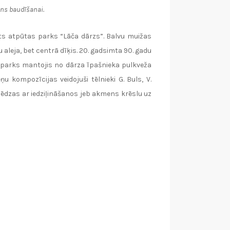
ens baudīšanai.
lāts atpūtas parks “Lāča dārzs”. Balvu muižas
 aleja, bet centrā dīķis. 20. gadsimta 90. gadu
 parks mantojis no dārza īpašnieka pulkveža
kompozīcijas veidojuši tēlnieki G. Buls, V.
lēdzas ar iedziļināšanos jeb akmens krēslu uz