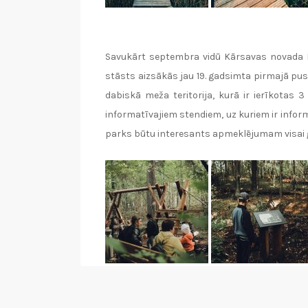
Savukārt septembra vidū Kārsavas novada 
stāsts aizsākās jau 19. gadsimta pirmajā pus
dabiskā meža teritorija, kurā ir ierīkotas
informatīvajiem stendiem, uz kuriem ir inform
parks būtu interesants apmeklējumam visai 