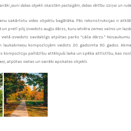
i vairāki jauni dabas objekti skaistām pastaigām, dabas vērtību izziņai un rud
 vienu sakārtotu vides objektu bagātāka. Pēc rekonstrukcijas ir atk
un pretī pilij izveidots augļu dārzs, kuru ietvēra zemes valnis un lazdu
 vietā izveidots savdabīgs atpūtas parks “Lāča dārzs.” Nosaukumu
m laukakmeņu kompozīcijām veidots 20. gadsimta 90. gados. Akmeņu 
s kompozīciju palīdzību attēlojuši laika un spēka attīstību, kas nos
eņi, atpūtas vietas un vairāki apskates objekti.