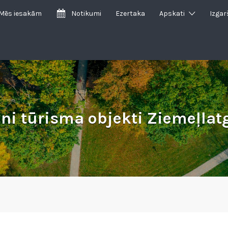
Mēs iesakām
Notikumi
Ezertaka
Apskati
Izgar
ni tūrisma objekti Ziemeļlat