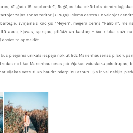
ros, šī gada 18. septembrī, Rugājos tika iekārtots dendroloģiskai
ārtojot zaļās zonas teritoriju Rugāju ciema centrā un veidojot dendrol
altegle, zvīņainais kadiķis “Meyeri”, meijera ceriņš “Palibin”, meln
ltā apse, kļavas, spirejas, pīlādži un kastaņi – šie ir tikai daži 
š dosies to apmeklēt.
ā būs pieejama unikāla iespēja nokļūt līdz Marienhauzenas pilsdrupām.
atrodas ne tikai Marienhauzenas jeb Viļakas viduslaiku pilsdrupas, be
nāt Viļakas vēsturi un baudīt mierpilnu atpūtu. Šis ir vēl nebijis p