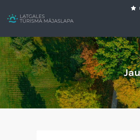
Search
for:
Tavs brīvdienu ceļvedis
Jau