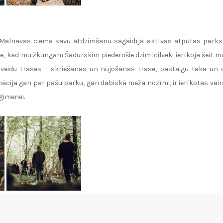
Malnavas ciemā savu atdzimšanu sagaidīja aktīvās atpūtas parks 
ē, kad muižkungam Šadurskim piederošie dzimtcilvēki ierīkoja šeit mu
 3 veidu trases – skriešanas un nūjošanas trase, pastaigu taka un 
ācija gan par pašu parku, gan dabiskā meža nozīmi, ir ierīkotas vairā
ģimenei.