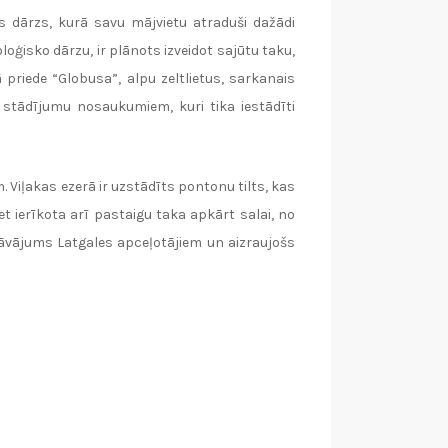
s dārzs, kurā savu mājvietu atraduši dažādi
oģisko dārzu, ir plānots izveidot sajūtu taku,
ā priede “Globusa”, alpu zeltlietus, sarkanais
no stādījumu nosaukumiem, kuri tika iestādīti
 Viļakas ezerā ir uzstādīts pontonu tilts, kas
t ierīkota arī pastaigu taka apkārt salai, no
iedāvājums Latgales apceļotājiem un aizraujošs