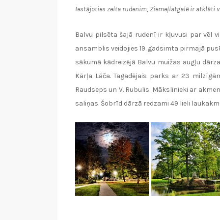
Iestājoties zelta rudenim, Ziemeļlatgalē ir atklāt
Balvu pilsēta šajā rudenī ir kļuvusi par vēl
ansamblis veidojies 19. gadsimta pirmajā pusē 
sākumā kādreizējā Balvu muižas augļu dārza
Kārļa Lāča. Tagadējais parks ar 23 milzīgā
Raudseps un V. Rubulis. Mākslinieki ar akmen
saliņas. Šobrīd dārzā redzami 49 lieli laukakm