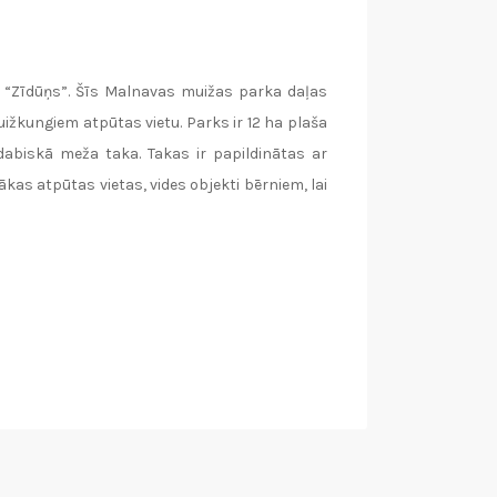
“Zīdūņs”. Šīs Malnavas muižas parka daļas
ižkungiem atpūtas vietu. Parks ir 12 ha plaša
dabiskā meža taka. Takas ir papildinātas ar
kas atpūtas vietas, vides objekti bērniem, lai