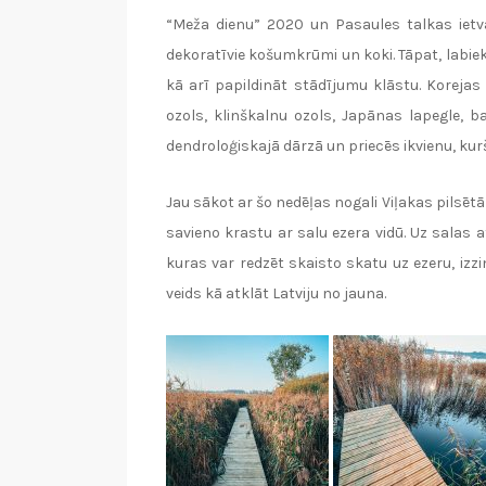
“Meža dienu” 2020 un Pasaules talkas ietva
dekoratīvie košumkrūmi un koki. Tāpat, labiek
kā arī papildināt stādījumu klāstu. Korejas b
ozols, klinškalnu ozols, Japānas lapegle, ba
dendroloģiskajā dārzā un priecēs ikvienu, kur
Jau sākot ar šo nedēļas nogali Viļakas pilsēt
savieno krastu ar salu ezera vidū. Uz salas 
kuras var redzēt skaisto skatu uz ezeru, izzi
veids kā atklāt Latviju no jauna.