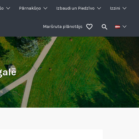
šo
Pārnakšņo
Izbaudi un Piedzīvo
Izzini
Maršruta plānotājs
galē