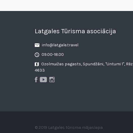
Latgales Tūrisma asociācija
info@latgale.travel
09.00-18.00
Ozolmuižas pagasts, Spundžāni, "Untumi 1", Rēz
4633
© 2019 Latgales tūrisma mājaslapa