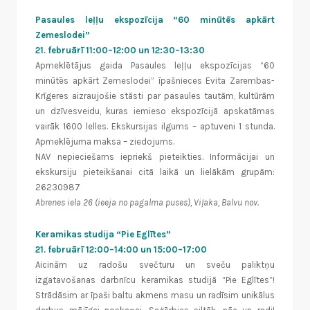
Pasaules leļļu ekspozīcija “60 minūtēs apkārt
Zemeslodei”
21. februārī 11:00–12:00 un 12:30–13:30
Apmeklētājus gaida Pasaules leļļu ekspozīcijas “60
minūtēs apkārt Zemeslodei” īpašnieces Evita Zarembas-
Krīgeres aizraujošie stāsti par pasaules tautām, kultūrām
un dzīvesveidu, kuras iemieso ekspozīcijā apskatāmas
vairāk 1600 lelles. Ekskursijas ilgums – aptuveni 1 stunda.
Apmeklējuma maksa – ziedojums.
NAV nepieciešams iepriekš pieteikties. Informācijai un
ekskursiju pieteikšanai citā laikā un lielākām grupām:
26230987
Abrenes iela 26 (ieeja no pagalma puses), Viļaka, Balvu nov.
Keramikas studija “Pie Eglītes”
21. februārī 12:00–14:00 un 15:00–17:00
Aicinām uz radošu svečturu un sveču paliktņu
izgatavošanas darbnīcu keramikas studijā “Pie Eglītes”!
Strādāsim ar īpaši baltu akmens masu un radīsim unikālus