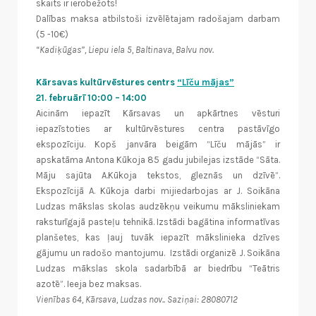
skaits ir ierobežots!
Dalības maksa atbilstoši izvēlētajam radošajam darbam
(5 -10€)
“Kadiķūgas”, Liepu iela 5, Baltinava, Balvu nov.
Kārsavas kultūrvēstures centrs
“Līču mājas”
21. februārī 10:00 – 14:00
Aicinām iepazīt Kārsavas un apkārtnes vēsturi
iepazīstoties ar kultūrvēstures centra pastāvīgo
ekspozīciju. Kopš janvāra beigām “Līču mājās” ir
apskatāma Antona Kūkoja 85 gadu jubilejas izstāde “Sāta.
Māju sajūta A.Kūkoja tekstos, gleznās un dzīvē”.
Ekspozīcijā A. Kūkoja darbi mijiedarbojas ar J. Soikāna
Ludzas mākslas skolas audzēkņu veikumu māksliniekam
raksturīgajā pasteļu tehnikā. Izstādi bagātina informatīvas
planšetes, kas ļauj tuvāk iepazīt mākslinieka dzīves
gājumu un radošo mantojumu. Izstādi organizē J. Soikāna
Ludzas mākslas skola sadarbībā ar biedrību “Teātris
azotē”. Ieeja bez maksas.
Vienības 64, Kārsava, Ludzas nov.. Saziņai: 28080712