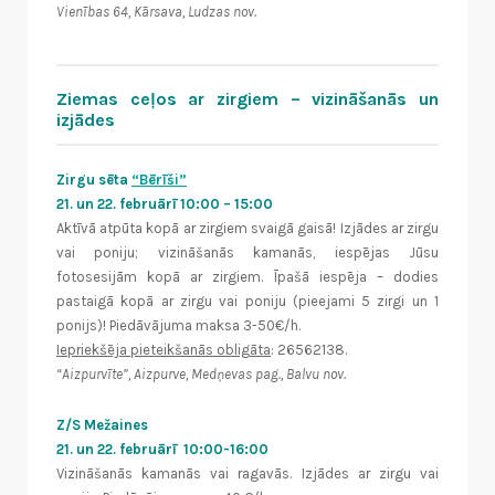
Vienības 64, Kārsava, Ludzas nov.
Ziemas ceļos ar zirgiem – vizināšanās un
izjādes
Zirgu sēta
“Bērīši”
21. un 22. februārī 10:00 – 15:00
Aktīvā atpūta kopā ar zirgiem svaigā gaisā! Izjādes ar zirgu
vai poniju; vizināšanās kamanās, iespējas Jūsu
fotosesijām kopā ar zirgiem. Īpašā iespēja – dodies
pastaigā kopā ar zirgu vai poniju (pieejami 5 zirgi un 1
ponijs)! Piedāvājuma maksa 3-50€/h.
Iepriekšēja pieteikšanās obligāta
: 26562138.
“Aizpurvīte”, Aizpurve, Medņevas pag., Balvu nov.
Z/S Mežaines
21. un 22. februārī 10:00-16:00
Vizināšanās kamanās vai ragavās. Izjādes ar zirgu vai