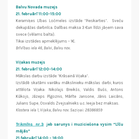
Balvu Novada muzejs
21. februārī 11:00-15:00
Keramiķes Lības Ločmeles izstāde ”Pieskarties”. Sveču
dekupāžas darbnīca. Dalības maksa 3 €un līdzi jāņem sava
svece (vēlams balta).
Tikai izstādes apmeklējums – 1€.
Brīvības iela 46, Balvi, Balvu nov.
Viļakas muzejs
21. februārī 12:00–14:00
Mākslas darbu izstāde “Krāsainā Viļaka”.
Izstādē skatāmi vairāku mākslinieku mākslas darbi, kuros
attēlota Viļaka: Nikolajs Breikšs, Valdis Bušs, Antons
Kūkojs, Jāzeps Pīgoznis, Mārīte Jansone, Jānis Laicāns,
Julians Supe, Osvalds Zvejsalnieks u.c. Ieeja bez maksas.
Klostera iela 1, Viļaka, Balvu nov. Saziņai: 28386859
Trikmīns nr.3
jeb sarunys i muziciešona vysim “Līču
mājās”
21.februārī 14:00 – 16:00