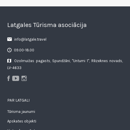
Latgales Tūrisma asociācija
info@latgale.travel
09.00-18.00
Ozolmuižas pagasts, Spundžāni, "Untumi 1", Rēzeknes novads,
LV-4633
PAR LATGALI
Tūrisma jaunumi
Apskates objekti