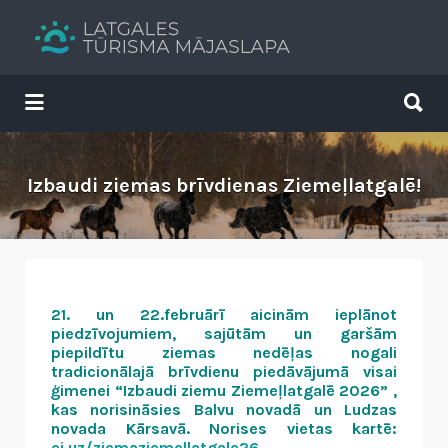
Search
for:
Search
for:
Tavs brīvdienu ceļvedis
Izbaudi ziemas brīvdienas Ziemeļlatgalē!
21. un 22.februārī aicinām ieplānot
piedzīvojumiem, sajūtām un garšām
piepildītu ziemas nedēļas nogali
tradicionālajā brīvdienu piedāvājumā visai
ģimenei “Izbaudi ziemu Ziemeļlatgalē 2026” ,
kas norisināsies Balvu novadā un Ludzas
novada Kārsavā. Norises vietas kartē:
ej.uz/ziemaziemellatgale26