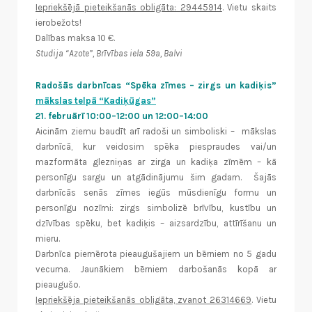
Iepriekšējā pieteikšanās obligāta: 29445914
. Vietu skaits
ierobežots!
Dalības maksa 10 €.
Studija “Azote”, Brīvības iela 59a, Balvi
Radošās darbnīcas “Spēka zīmes – zirgs un kadiķis”
mākslas telpā “Kadiķūgas”
21. februārī 10:00–12:00 un 12:00–14:00
Aicinām ziemu baudīt arī radoši un simboliski – mākslas
darbnīcā, kur veidosim spēka piespraudes vai/un
mazformāta glezniņas ar zirga un kadiķa zīmēm – kā
personīgu sargu un atgādinājumu šim gadam. Šajās
darbnīcās senās zīmes iegūs mūsdienīgu formu un
personīgu nozīmi: zirgs simbolizē brīvību, kustību un
dzīvības spēku, bet kadiķis – aizsardzību, attīrīšanu un
mieru.
Darbnīca piemērota pieaugušajiem un bērniem no 5 gadu
vecuma. Jaunākiem bērniem darbošanās kopā ar
pieaugušo.
Iepriekšēja pieteikšanās obligāta, zvanot 26314669
. Vietu