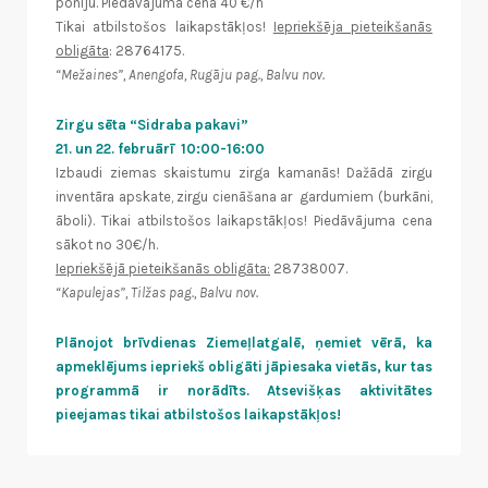
poniju. Piedāvājuma cena 40 €/h
Tikai atbilstošos laikapstākļos!
Iepriekšēja pieteikšanās
obligāta
: 28764175.
“Mežaines”, Anengofa, Rugāju pag., Balvu nov.
Zirgu sēta “Sidraba pakavi”
21. un 22. februārī 10:00-16:00
Izbaudi ziemas skaistumu zirga kamanās! Dažādā zirgu
inventāra apskate, zirgu cienāšana ar gardumiem (burkāni,
āboli). Tikai atbilstošos laikapstākļos! Piedāvājuma cena
sākot no 30€/h.
Iepriekšējā pieteikšanās obligāta:
28738007.
“Kapulejas”, Tilžas pag., Balvu nov.
Plānojot brīvdienas Ziemeļlatgalē, ņemiet vērā, ka
apmeklējums iepriekš obligāti jāpiesaka vietās, kur tas
programmā ir norādīts. Atsevišķas aktivitātes
pieejamas tikai atbilstošos laikapstākļos!