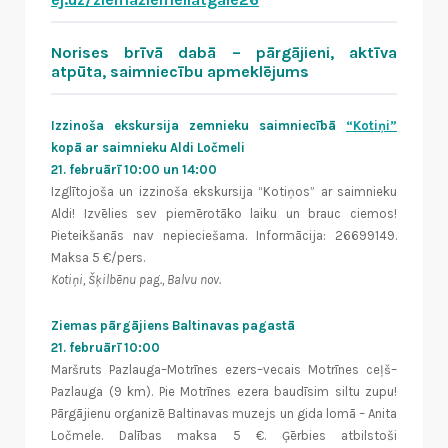
Norises brīvā dabā – pārgājieni, aktīva
atpūta, saimniecību apmeklējums
Izzinoša ekskursija zemnieku saimniecībā
“Kotiņi”
kopā ar saimnieku Aldi Ločmeli
21. februārī 10:00 un 14:00
Izglītojoša un izzinoša ekskursija “Kotiņos” ar saimnieku
Aldi! Izvēlies sev piemērotāko laiku un brauc ciemos!
Pieteikšanās nav nepieciešama. Informācija: 26699149.
Maksa 5 €/pers.
Kotiņi, Šķilbēnu pag., Balvu nov.
Ziemas pārgājiens Baltinavas pagastā
21. februārī 10:00
Maršruts Pazlauga–Motrīnes ezers–vecais Motrīnes ceļš–
Pazlauga (9 km). Pie Motrīnes ezera baudīsim siltu zupu!
Pārgājienu organizē Baltinavas muzejs un gida lomā – Anita
Ločmele. Dalības maksa 5 €. Ģērbies atbilstoši