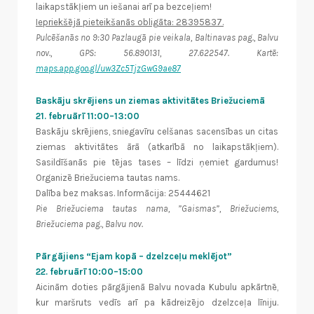
laikapstākļiem un iešanai arī pa bezceļiem!
Iepriekšējā pieteikšanās obligāta: 28395837.
Pulcēšanās no 9:30 Pazlaugā pie veikala, Baltinavas pag., Balvu
nov., GPS: 56.890131, 27.622547. Kartē:
maps.app.goo.gl/uw3Zc5TjzGwG9ae87
Baskāju skrējiens un ziemas aktivitātes Briežuciemā
21. februārī 11:00–13:00
Baskāju skrējiens, sniegavīru celšanas sacensības un citas
ziemas aktivitātes ārā (atkarībā no laikapstākļiem).
Sasildīšanās pie tējas tases – līdzi ņemiet gardumus!
Organizē Briežuciema tautas nams.
Dalība bez maksas. Informācija: 25444621
Pie Briežuciema tautas nama, ”Gaismas”, Briežuciems,
Briežuciema pag., Balvu nov.
Pārgājiens “Ejam kopā – dzelzceļu meklējot”
22. februārī 10:00–15:00
Aicinām doties pārgājienā Balvu novada Kubulu apkārtnē,
kur maršruts vedīs arī pa kādreizējo dzelzceļa līniju.