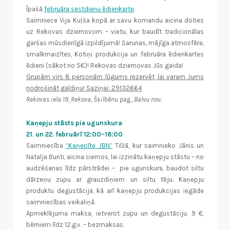
Īpašā
februāra sestdienu ēdienkarte
.
Saimniece Vija Kuļša kopā ar savu komandu aicina doties
uz Rekovas dziernovom – vietu, kur baudīt tradicionālas
garšas mūsdienīgā izpildījumā! Sarunas, mājīga atmosfēra,
smalkmaizītes, Kotiņi produkcija un februāra ēdienkartes
ēdieni (sākot no 5€)! Rekovas dziernovas Jūs gaida!
Grupām virs 8 personām lūgums rezervēt, lai varam Jums
nodrošināt galdiņu! Saziņai: 29132664
Rekovas iela 19, Rekova, Šķilbēnu pag., Balvu nov.
Kaņepju stāsts pie ugunskura
21. un 22. februārī 12:00–16:00
Saimniecība
“Kaņepīte JBN”
Tilžā, kur saimnieko Jānis un
Natalja Bunti, aicina ciemos, lai izzinātu kaņepju stāstu – no
audzēšanas līdz pārstrādei – pie ugunskura, baudot siltu
dārzeņu zupu ar grauzdiņiem un siltu tēju. Kaņepju
produktu degustācija, kā arī kaņepju produkcijas iegāde
saimniecības veikaliņā.
Apmeklējuma maksa, ietverot zupu un degustāciju, 9 €,
bērniem līdz 12.g.v. – bezmaksas.