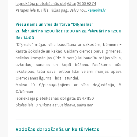
Iepriekšēja pieteikšanās obligāta:
26599274
Pārupes iela 11, Tilža, Tilžas pag., Balvu nov.,
kanepite.lv
Viesu nams un vīna darītava “Dīķmalas”
21. februārī no 12:00 līdz 18:00 un 22. februārī no 12:00
līdz 14:00
“Dīķmalu” mājas vīna baudīšana ar uzkodām, bērniem –
karstā šokolāde un kakao. Gaidām ciemos pārus, ģimenes,
nelielas kompānijas (līdz 8 pers.) lai baudītu mājas vīnus,
uzkodas, sarunas un kopā būšanu. Pasākums būs
iekštelpās, taču savai ērtībai līdzi vēlami maiņas apavi.
Ciemošanās ilgums – līdz 1 stundai.
Maksa 10 €/pieaugušajiem ar vīna degustāciju, 8
€/bērniem.
Iepriekšēja pieteikšanās obligāta: 29471150
Skolas iela 9 “Dīkmalas”, Baltinava, Balvu nov.
Radošas darbošanās un kultūrvietas