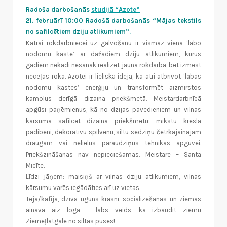
Radoša darbošanās
studijā “Azote”
21. februārī 10:00 Radošā darbošanās “Mājas tekstils
no safilcētiem dziju atlikumiem”.
Katrai rokdarbniecei uz galvošanu ir vismaz viena ‘labo
nodomu kaste’ ar dažādiem dziju atlikumiem, kurus
gadiem nekādi nesanāk realizēt jaunā rokdarbā, bet izmest
neceļas roka. Azotei ir lieliska ideja, kā ātri atbrīvot ‘labās
nodomu kastes’ enerģiju un transformēt aizmirstos
kamolus derīgā dizaina priekšmetā. Meistardarbnīcā
apgūsi paņēmienus, kā no dzijas pavedieniem un vilnas
kārsuma safilcēt dizaina priekšmetu: mīkstu krēsla
padibeni, dekoratīvu spilvenu, siltu sedziņu četrkājainajam
draugam vai nelielus paraudziņus tehnikas apguvei.
Priekšzināšanas nav nepieciešamas. Meistare – Santa
Micīte.
Līdzi jāņem: maisiņš ar vilnas dziju atlikumiem, vilnas
kārsumu varēs iegādāties arī uz vietas.
Tēja/kafija, dzīvā uguns krāsnī, socializēšanās un ziemas
ainava aiz loga – labs veids, kā izbaudīt ziemu
Ziemeļlatgalē no siltās puses!