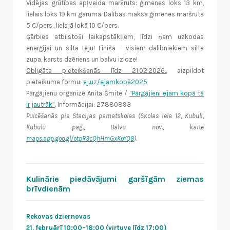
Vidējas grūtības apļveida maršruts: ģimenes loks 13 km,
lielais loks 19 km garumā. Dalības maksa ģimenes maršrutā
5 €/pers., lielajā lokā 10 €/pers.
Ģērbies atbilstoši laikapstākļiem, līdzi ņem uzkodas
enerģijai un silta tēju! Finišā – visiem dalībniekiem silta
zupa, karsts dzēriens un balvu izloze!
Obligāta pieteikšanās līdz 21.02.2026.
, aizpildot
pieteikuma formu:
ej.uz/ejamkopā2025
Pārgājienu organizē Anita Šmite /
“Pārgājieni ejam kopā tā
ir jautrāk”
. Informācijai: 27880893
Pulcēšanās pie Stacijas pamatskolas (Skolas iela 12, Kubuli,
Kubulu pag., Balvu nov., kartē
maps.app.goo.gl/otpR3cQhHmGxKoYQ8
).
Kulinārie piedāvājumi garšīgām ziemas
brīvdienām
Rekovas dziernovas
21. februārī 10:00–18:00 (virtuve līdz 17:00)