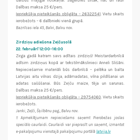
darbus mājīgai noskaņai. Saģērbies siltāk, nāc un radi!
Dalības maksa 25 €/pers.
Iepriekšēja pieteikšanās obligāta – 26322541
. Vietu skaits
ierobežots – 6 dalībnieki vienā grupā.
Baznīcas iela 45, Balvi, Balvu nov.
Zirdziņu adiešona Zeļčusolā
22. februārī 12:00–16:00
Zirga gadā katram savs adītais zirdziņš! Meistardarbnīcā
adīsim zirdziņus kopā ar tekstilmākslinieci Anneli Slišāni.
Nepieciešamie materiāli būs darbnīcā – pelēka un balta
Latvijas aitu vilnas dzija, adāmadatas, vilna pildīšanai un
adatas sašūšanai. Būs Zeļču maize, tēja un sarunas.
Dalības maksa 25 €/pers.
Iepriekšēja pieteikšanās obligāta – 29754060
. Vietu skaits
ierobežots.
Janki, Zeļči, Šķilbēnu pag., Balvu nov.
!! Apmeklējumam nepieciešams saņemt Pierobežas joslas
speciālo caurlaidi. Caurlaidi var pieprasīt un saņemt, izmantot
e-pakalpojumu vienotajā pakalpojumu portālā
latvija.lv