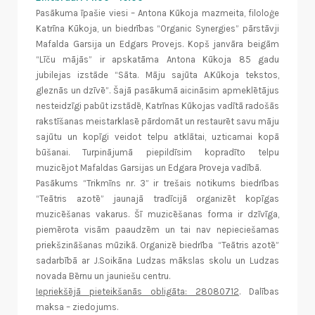
Pasākuma īpašie viesi – Antona Kūkoja mazmeita, filoloģe
Katrīna Kūkoja, un biedrības “Organic Synergies” pārstāvji
Mafalda Garsija un Edgars Provejs. Kopš janvāra beigām
“Līču mājās” ir apskatāma Antona Kūkoja 85 gadu
jubilejas izstāde “Sāta. Māju sajūta A.Kūkoja tekstos,
gleznās un dzīvē”. Šajā pasākumā aicināsim apmeklētājus
nesteidzīgi pabūt izstādē, Katrīnas Kūkojas vadītā radošās
rakstīšanas meistarklasē pārdomāt un restaurēt savu māju
sajūtu un kopīgi veidot telpu atklātai, uzticamai kopā
būšanai. Turpinājumā piepildīsim kopradīto telpu
muzicējot Mafaldas Garsijas un Edgara Proveja vadībā.
Pasākums “Trikmīns nr. 3” ir trešais notikums biedrības
“Teātris azotē” jaunajā tradīcijā organizēt kopīgas
muzicēšanas vakarus. Šī muzicēšanas forma ir dzīvīga,
piemērota visām paaudzēm un tai nav nepieciešamas
priekšzināšanas mūzikā. Organizē biedrība “Teātris azotē”
sadarbībā ar J.Soikāna Ludzas mākslas skolu un Ludzas
novada Bērnu un jauniešu centru.
Iepriekšējā pieteikšanās obligāta: 28080712
. Dalības
maksa – ziedojums.