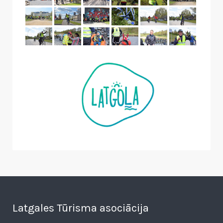
Latgales Tūrisma asociācija