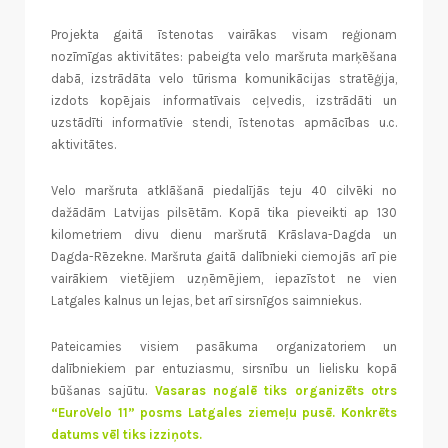
Projekta gaitā īstenotas vairākas visam reģionam
nozīmīgas aktivitātes: pabeigta velo maršruta marķēšana
dabā, izstrādāta velo tūrisma komunikācijas stratēģija,
izdots kopējais informatīvais ceļvedis, izstrādāti un
uzstādīti informatīvie stendi, īstenotas apmācības u.c.
aktivitātes.
Velo maršruta atklāšanā piedalījās teju 40 cilvēki no
dažādām Latvijas pilsētām. Kopā tika pieveikti ap 130
kilometriem divu dienu maršrutā Krāslava-Dagda un
Dagda-Rēzekne. Maršruta gaitā dalībnieki ciemojās arī pie
vairākiem vietējiem uzņēmējiem, iepazīstot ne vien
Latgales kalnus un lejas, bet arī sirsnīgos saimniekus.
Pateicamies visiem pasākuma organizatoriem un
dalībniekiem par entuziasmu, sirsnību un lielisku kopā
būšanas sajūtu.
Vasaras nogalē tiks organizēts otrs
“EuroVelo 11” posms Latgales ziemeļu pusē. Konkrēts
datums vēl tiks izziņots.