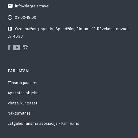
info@latgale.travel
09.00-18.00
Ozolmuižas pagasts, Spundžāni, "Untumi 1", Rēzeknes novads,
LV-4633
PAR LATGALI
Tūrisma jaunumi
Apskates objekti
Vietas, kur paēst
Naktsmītnes
Latgales Tūrisma asociācija – Par mums