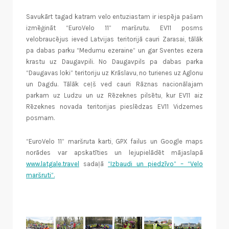
Savukārt tagad katram velo entuziastam ir iespēja pašam
izmēģināt “EuroVelo 11” maršrutu. EV11 posms
velobraucējus ieved Latvijas teritorijā cauri Zarasai, tālāk
pa dabas parku “Medumu ezeraine” un gar Sventes ezera
krastu uz Daugavpili. No Daugavpils pa dabas parka
“Daugavas loki” teritoriju uz Krāslavu, no turienes uz Aglonu
un Dagdu. Tālāk ceļš ved cauri Rāznas nacionālajam
parkam uz Ludzu un uz Rēzeknes pilsētu, kur EV11 aiz
Rēzeknes novada teritorijas pieslēdzas EV11 Vidzemes
posmam.
“EuroVelo 11” maršruta karti, GPX failus un Google maps
norādes var apskatīties un lejupielādēt mājaslapā
www.latgale.travel
sadaļā
“Izbaudi un piedzīvo” – “Velo
maršruti”.