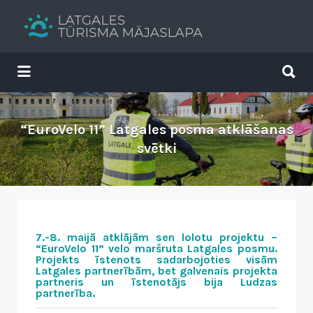
Search
for:
Search
for:
Tavs brīvdienu ceļvedis
“EuroVelo 11” Latgales posma atklāšanas
svētki
7.-8. maijā atklājām sen lolotu projektu –
“EuroVelo 11” velo maršruta Latgales posmu.
Projekts īstenots sadarbojoties visām
Latgales partnerībām, bet galvenais projekta
partneris un īstenotājs bija Ludzas
partnerība.