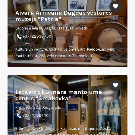
Aivara Arnicāna Dagdas vēstures
muzejs “Patria”
Lāčplēša iela 1a, Dagda, Kraslavas novads
+371 22038750
Kultūra un vēsture, Apskati, Velomaršruti, Pierobežas velo
maršruts (Nr. 36), Velo maršruts "EuroVelo 11"
Latgales kulināra mantojuma
centrs “Šmakovka”
Rīgas iela 22a, Daugavpils
+371 25666201
Interešu objekti, Latgales kulinārais mantojums, Apskati,