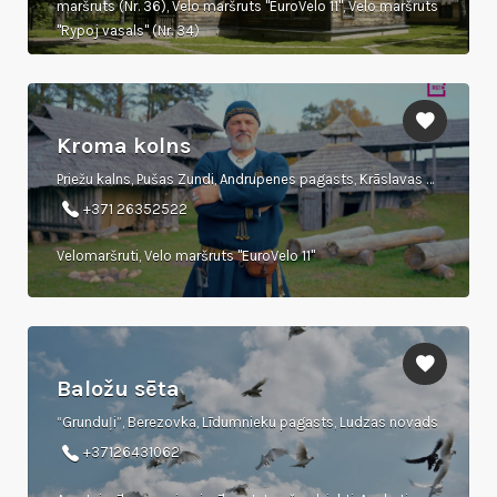
maršruts (Nr. 36), Velo maršruts "EuroVelo 11", Velo maršruts
"Rypoj vasals" (Nr. 34)
Kroma kolns
Priežu kalns, Pušas Zundi, Andrupenes pagasts, Krāslavas novads
+371 26352522
Velomaršruti, Velo maršruts "EuroVelo 11"
Baložu sēta
“Grunduļi”, Berezovka, Līdumnieku pagasts, Ludzas novads
+37126431062