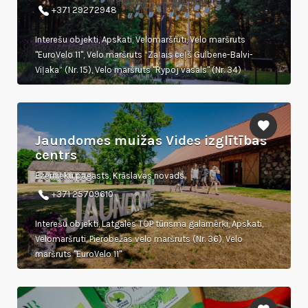
+371 29272948
Interešu objekti, Apskati, Velomaršruti, Velo maršruts
"EuroVelo 11", Velo maršruts “Zaļais ceļš Gulbene-Balvi-
Viļaka” (Nr. 15), Velo maršruts "Rypoj vasals" (Nr. 34)
Jaundomes muižas Vides izglītības
centrs
Ezernieku pagasts, Krāslavas novads
+371 25709610
Interešu objekti, Latgales TOP tūrisma galamērķi, Apskati,
Velomaršruti, Pierobežas velo maršruts (Nr. 36), Velo
maršruts "EuroVelo 11"