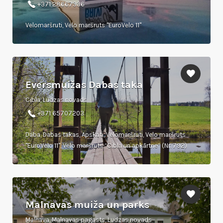
+371 28667336
Velomaršruti, Velo maršruts "EuroVelo 11"
Eversmuižas Dabas taka
Cibla, Ludzas novads
+371 65707203
Daba, Dabas takas, Apskati, Velomaršruti, Velo maršruts
"EuroVelo 11", Velo maršruts “Cibla un apkārtne” (Nr. 792)
Malnavas muiža un parks
Malnava, Malnavas pagasts, Ludzas novads