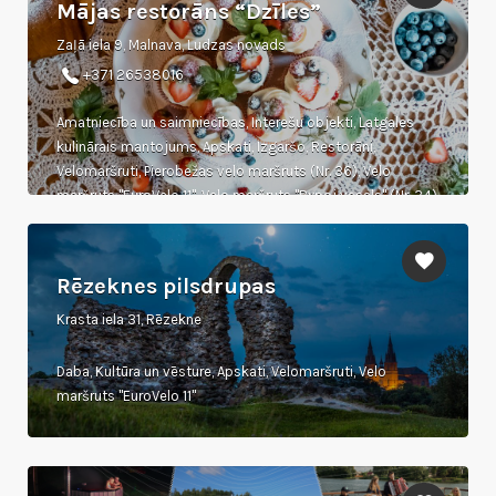
Mājas restorāns “Dzīles”
Zaļā iela 9, Malnava, Ludzas novads
+371 26538016
Amatniecība un saimniecības, Interešu objekti, Latgales
kulinārais mantojums, Apskati, Izgaršo, Restorāni,
Velomaršruti, Pierobežas velo maršruts (Nr. 36), Velo
maršruts "EuroVelo 11", Velo maršruts "Rypoj vasals" (Nr. 34)
Rēzeknes pilsdrupas
Krasta iela 31, Rēzekne
Daba, Kultūra un vēsture, Apskati, Velomaršruti, Velo
maršruts "EuroVelo 11"