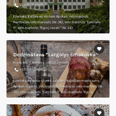
+371 657 33100
Ezertaka, Kultūra un vēsture, Apskati, Velomaršruti,
Pierobežas velo maršruts (Nr. 36), Velo maršruts "EuroVelo
11", Velo maršruts "Rypoj vasals" (Nr. 34)
Dedzinātava “Latgolys šmakovka”
Kļavu iela 11, Malnava, Ludzas novads
+371 28321856
Ezertaka, Interešu objekti, Latgales kulinārais mantojums,
Apskati, Izgaršo, Velomaršruti, Pierobežas velo maršruts (Nr.
36), Velo maršruts "EuroVelo 11", Velo maršruts "Rypoj
vasals" (Nr. 34)