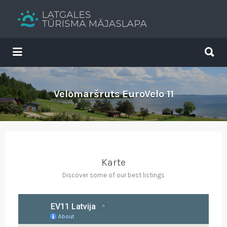
Search
for:
Search
for:
Tavs brīvdienu ceļvedis
Velomaršruts EuroVelo 11
Karte
Discover some of our best listings