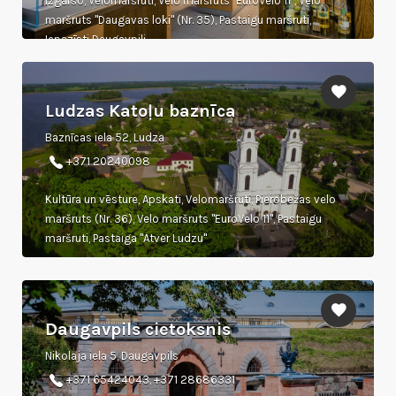
Izgaršo, Velomaršruti, Velo maršruts "EuroVelo 11", Velo
maršruts "Daugavas loki" (Nr. 35), Pastaigu maršruti,
Iepazīsti Daugavpili
Ludzas Katoļu baznīca
Baznīcas iela 52, Ludza
+371 20240098
Kultūra un vēsture, Apskati, Velomaršruti, Pierobežas velo
maršruts (Nr. 36), Velo maršruts "EuroVelo 11", Pastaigu
maršruti, Pastaiga "Atver Ludzu"
Daugavpils cietoksnis
Nikolaja iela 5, Daugavpils
+371 65424043, +371 28686331