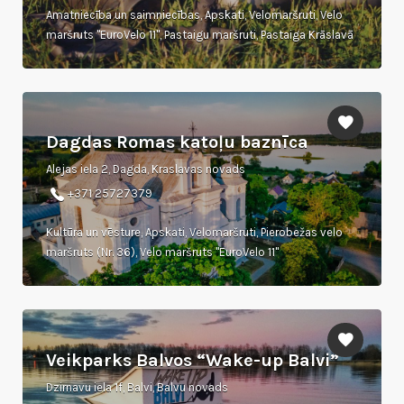
Amatniecība un saimniecības, Apskati, Velomaršruti, Velo
maršruts "EuroVelo 11", Pastaigu maršruti, Pastaiga Krāslavā
Dagdas Romas katoļu baznīca
Alejas iela 2, Dagda, Kraslavas novads
+371 25727379
Kultūra un vēsture, Apskati, Velomaršruti, Pierobežas velo
maršruts (Nr. 36), Velo maršruts "EuroVelo 11"
Veikparks Balvos “Wake-up Balvi”
Dzirnavu iela 1f, Balvi, Balvu novads