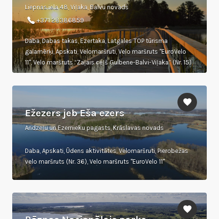
Liepnas iela 48, Viļaka, Balvu novads
+371 28386859
Daba, Dabas takas, Ezertaka, Latgales TOP tūrisma
galamērķi, Apskati, Velomaršruti, Velo maršruts "EuroVelo
11", Velo maršruts “Zaļais ceļš Gulbene-Balvi-Viļaka” (Nr. 15)
Ežezers jeb Eša ezers
Andzeļu un Ezernieku pagasts, Krāslavas novads
Daba, Apskati, Ūdens aktivitātes, Velomaršruti, Pierobežas
velo maršruts (Nr. 36), Velo maršruts "EuroVelo 11"