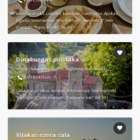
+371 29132664
Interešu objekti, Latgales kulinārais mantojums, Apskati,
Izgaršo, Velomaršruti, Velo maršruts "EuroVelo 11", Velo
maršruts "Rypoj vasals" (Nr. 34)
Dinaburgas pils taka
Vecpils, Naujenes pagasts, Augšdaugavas novads
+371 65471321
Daba, Dabas takas, Apskati, Velomaršruti, Velo maršruts
"EuroVelo 11", Velo maršruts "Daugavas loki" (Nr. 35)
Viļakas ezera sala