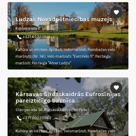
Ludzas Novadpētniecības muzejs
Kuļņeva iela 2, Ludza
+371 65723931
Kultūra un vēsture, Apskati, Velomaršruti, Pierobežas velo
maršruts (Nr. 36), Velo maršruts "EuroVelo 11", Pastaigu
maršruti, Pastaiga "Atver Ludzu"
Kārsavas Sirdsskaidrās Eufrosīnijas
pareizticīgo baznīca
Stacijas iela 36, Kārsava, Ludzas novads
+371 20235963
Kultūra un vēsture, Apskati, Velomaršruti, Pierobežas velo