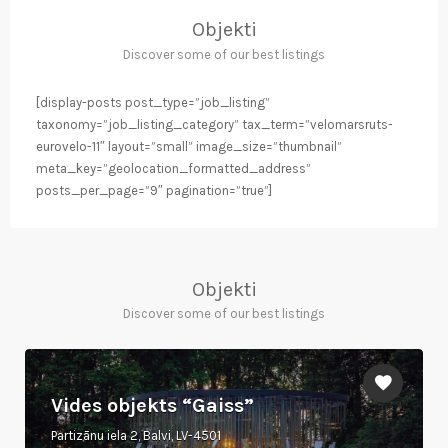
Objekti
Discover some of our best listings
[display-posts post_type=”job_listing”
taxonomy=”job_listing_category” tax_term=”velomarsruts-
eurovelo-11″ layout=”small” image_size=”thumbnail”
meta_key=”geolocation_formatted_address”
posts_per_page=”9″ pagination=”true”]
Objekti
Discover some of our best listings
Vides objekts “Gaiss”
Partizānu iela 2, Balvi, LV-4501