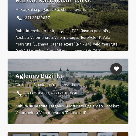
Rāznas Nacionālais parks
Mākoņkalna pagasts, Rēzeknes novads
+371 29139677
Daba, Interešu objekti, Latgales TOP tūrisma galamērķi,
Apskati, Velomaršruti, Velo maršruts "EuroVelo 11", Velo
maršruts "Lūznava-Rāznas ezers" (Nr. 784), Velo maršruts
"Apkārt Latgales jūrai – Rāznas ezeram" (Nr. 783)
Aglonas Bazilika
Ciriša iela 8, Aglona, Preiļu novads
+371 65381109, +371 29188740
Kultūra un vēsture, Latgales TOP tūrisma galamērķi, Apskati,
Velomaršruti, Velo maršruts "EuroVelo 11"