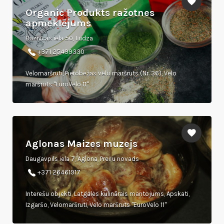
Organic Produkts ražotnes
apmeklējums
Baznīcas iela 50, Ludza
+371 25499330
Velomaršruti, Pierobežas velo maršruts (Nr. 36), Velo
maršruts "EuroVelo 11"
Aglonas Maizes muzejs
Daugavpils iela 7, Aglona, Preiļu novads
‎+371 26461917
Interešu objekti, Latgales kulinārais mantojums, Apskati,
Izgaršo, Velomaršruti, Velo maršruts "EuroVelo 11"