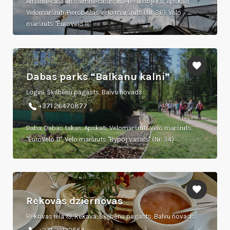
Amatniecība un saimniecības, Interešu objekti, Apskati,
Velomaršruti, Pierobežas velo maršruts (Nr. 36), Velo
maršruts "EuroVelo 11"
Dabas parks “Balkanu kalni”
Logini, Šķilbēnu pagasts, Balvu novads
+371 26470877
Daba, Dabas takas, Apskati, Velomaršruti, Velo maršruts
"EuroVelo 11", Velo maršruts "Rypoj vasals" (Nr. 34)
Rekovas dziernovas
Rekovas iela 19, Rekava, Šķilbēnu pagasts, Balvu novads