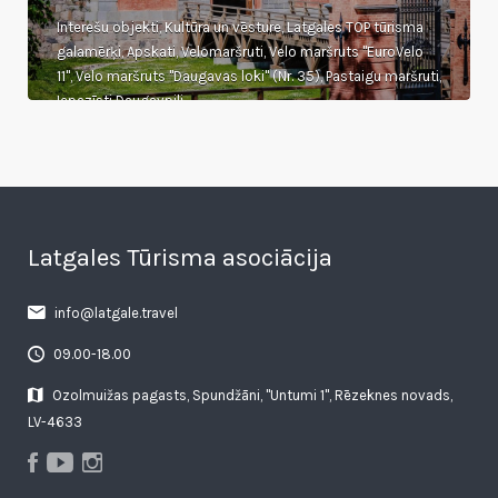
Interešu objekti, Kultūra un vēsture, Latgales TOP tūrisma
galamērķi, Apskati, Velomaršruti, Velo maršruts "EuroVelo
11", Velo maršruts "Daugavas loki" (Nr. 35), Pastaigu maršruti,
Iepazīsti Daugavpili
Latgales Tūrisma asociācija
info@latgale.travel
09.00-18.00
Ozolmuižas pagasts, Spundžāni, "Untumi 1", Rēzeknes novads,
LV-4633