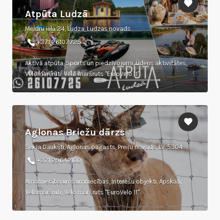
Atpūta Ludzā
Meldru iela 24, Ludza, Ludzas novads
+371 26107725
Aktīvā atpūta, Sports un piedzīvojumi, Ūdens aktivitātes,
Velomaršruti, Velo maršruts "EuroVelo 11"
Aglonas Briežu dārzs
Sekļa Daukšti, Aglonas pagasts, Preiļu novads, LV-5304
+371 29642100
Amatniecība un saimniecības, Interešu objekti, Apskati,
Velomaršruti, Velo maršruts "EuroVelo 11"