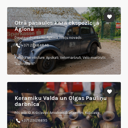
Otrā pasaules kara ekspozīcija
Aglonā
Daugavpils iela 40, Aglona, Preiļu novads
+371 22484848
Kultūra un vēsture, Apskati, Velomaršruti, Velo maršruts
"EuroVelo 11"
Keramiķu Valda un Olgas Pauliņu
darbnīca
Pils iela 10, Krāslavas Amatniecības centrs, Krāslava
+371 29128695