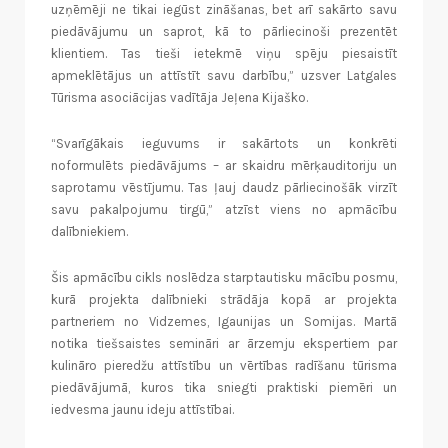
uzņēmēji ne tikai iegūst zināšanas, bet arī sakārto savu
piedāvājumu un saprot, kā to pārliecinoši prezentēt
klientiem. Tas tieši ietekmē viņu spēju piesaistīt
apmeklētājus un attīstīt savu darbību,” uzsver Latgales
Tūrisma asociācijas vadītāja Jeļena Kijaško.
“Svarīgākais ieguvums ir sakārtots un konkrēti
noformulēts piedāvājums – ar skaidru mērķauditoriju un
saprotamu vēstījumu. Tas ļauj daudz pārliecinošāk virzīt
savu pakalpojumu tirgū,” atzīst viens no apmācību
dalībniekiem.
Šis apmācību cikls noslēdza starptautisku mācību posmu,
kurā projekta dalībnieki strādāja kopā ar projekta
partneriem no Vidzemes, Igaunijas un Somijas. Martā
notika tiešsaistes semināri ar ārzemju ekspertiem par
kulināro pieredžu attīstību un vērtības radīšanu tūrisma
piedāvājumā, kuros tika sniegti praktiski piemēri un
iedvesma jaunu ideju attīstībai.