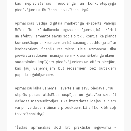
kas nepieciešamas mūsdienīga un konkurētspējīga
piedāvājuma attīstīšanai un virzīšanai tirgū.
Apmācības vadīja digitālā mārketinga eksperts Valērijs
Brīvers. To laikā dalībnieki apguva risinājumus, kā sakārtot
un efektīvi izmantot savus sociālo tīklu kontus, kā plānot
komunikāciju ar klientiem un kā sasniegt auditoriju arī ar
ierobežotiem finanšu resursiem. Liela uzmanība tika
pievērsta radošiem risinājumiem – krosmārketinga rīkiem,
sadarbībām, kopīgiem piedāvājumiem un citām pieejām,
kas ļauj uzņēmējiem būt redzamiem bez būtiskiem
papildu ieguldījumiem.
Apmācību laikā uzņēmēji izvērtēja arī savu piedāvājumu –
stiprās puses, attīstības iespējas un gatavību uzrunāt
dažādas mērķauditorijas. Tika izstrādātas idejas jauniem
vai pilnveidotiem tūrisma produktiem, kā arī konkrēti soļi
to virzīšanai tirgū.
“Šādas apmācības dod ļoti praktisku ieguvumu –