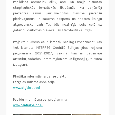
Papildinot apmācību ciklu, aprīlī un maijā plānotas
starptautiskās tematiskās tīklošanās, kur uzņēmēji
prezentēs savus jaunizveidotos tūrisma pieredžu
piedāvājumus un saņems ekspertu un nozares kolēģu
atgriezenisko saiti. Tas būs nozīmīgs solis ceļā uz
gatavību darboties plašākā – arī starptautiskā – tirgū.
Projekts “Tūrisms caur Pieredzi/ Scaling Experiences”, kas
tiek īstenots INTERREG Centrālā Baltijas jūras reģiona
programmā 2021–2027, veicina tūrisma uzņēmēju
attīstību, sadarbību starp reģioniem un ilgtspējīgu tūrisma
izaugsmi.
Plašāka informācija par projektu:
Latgales Tūrisma asociācija
www.latgale.travel
Papildu informācija par programmu:
www.centralbaltic.eu