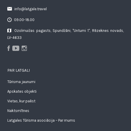
info@latgale.travel
09.00-18.00
Ozolmuižas pagasts, Spundžāni, "Untumi 1", Rēzeknes novads,
LV-4633
PAR LATGALI
Tūrisma jaunumi
Apskates objekti
Vietas, kur paēst
Naktsmītnes
Latgales Tūrisma asociācija – Par mums