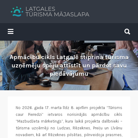
Search
for:
Search
for:
Tavs brīvdienu ceļvedis
Apmācību cikls Latgalē stiprina tūrisma
uzņēmēju spēju attīstīt un pārdot savu
piedāvājumu
No 2026. gada 17. marta līdz 8. aprīlim projekta “Tūrisms
caur Pieredzi” ietvaros norisinājās apmācību cikls
“Mazbudžeta mārketings”, kura laikā projekta dalībnieki –
tūrisma uzņēmēji no Ludzas, Rēzeknes, Preiļu un Līvānu
novadiem, kā arī Rēzeknes pilsētas, pilnveidoja prasmes,