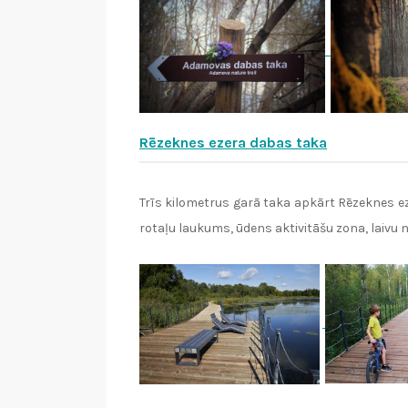
Rēzeknes ezera dabas taka
Trīs kilometrus garā taka apkārt Rēzeknes ez
rotaļu laukums, ūdens aktivitāšu zona, laiv