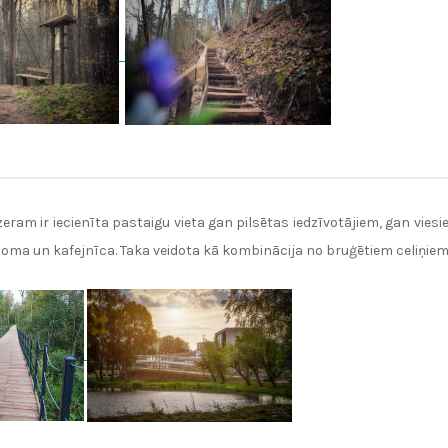
eram ir iecienīta pastaigu vieta gan pilsētas iedzīvotājiem, gan vies
u noma un kafejnīca. Taka veidota kā kombinācija no bruģētiem celiņ