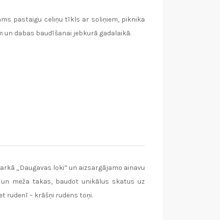
s pastaigu celiņu tīkls ar soliņiem, piknika
m un dabas baudīšanai jebkurā gadalaikā.
parkā „Daugavas loki” un aizsargājamo ainavu
s un meža takas, baudot unikālus skatus uz
et rudenī – krāšņi rudens toņi.