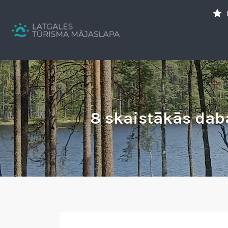
Search
for:
Tavs brīvdienu ceļvedis
8 skaistākās daba