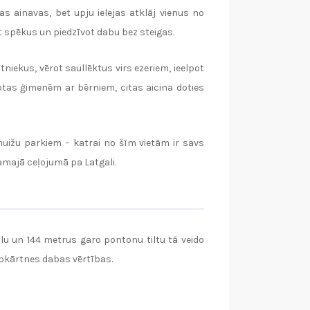
as ainavas, bet upju ielejas atklāj vienus no
ot spēkus un piedzīvot dabu bez steigas.
iekus, vērot saullēktus virs ezeriem, ieelpot
tas ģimenēm ar bērniem, citas aicina doties
uižu parkiem – katrai no šīm vietām ir savs
amajā ceļojumā pa Latgali.
lu un 144 metrus garo pontonu tiltu tā veido
apkārtnes dabas vērtības.