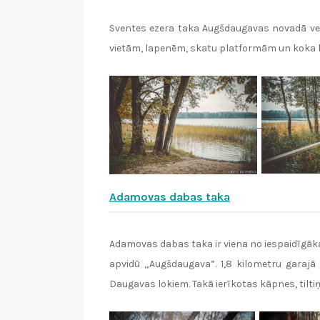
Sventes ezera taka Augšdaugavas novadā ved 
vietām, lapenēm, skatu platformām un koka l
Adamovas dabas taka
Adamovas dabas taka ir viena no iespaidīgāk
apvidū „Augšdaugava”. 1,8 kilometru garaj
Daugavas lokiem. Takā ierīkotas kāpnes, tiltiņ