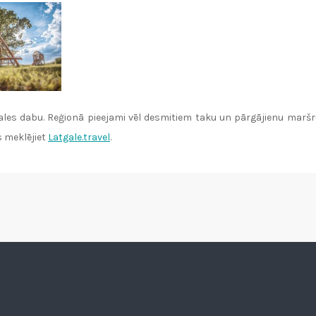
tgales dabu. Reģionā pieejami vēl desmitiem taku un pārgājienu mar
s meklējiet
Latgale.travel
.