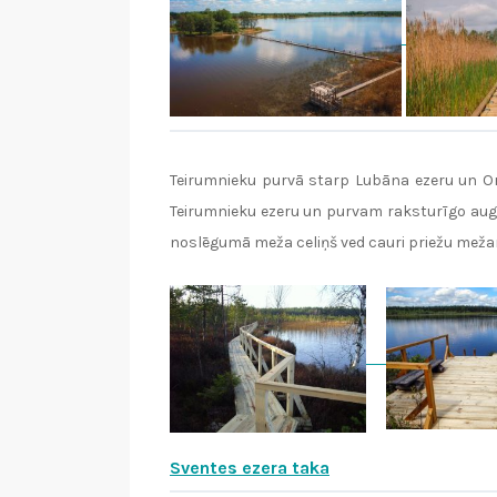
Teirumnieku purvā starp Lubāna ezeru un Ore
Teirumnieku ezeru un purvam raksturīgo augu v
noslēgumā meža celiņš ved cauri priežu mež
Sventes ezera taka