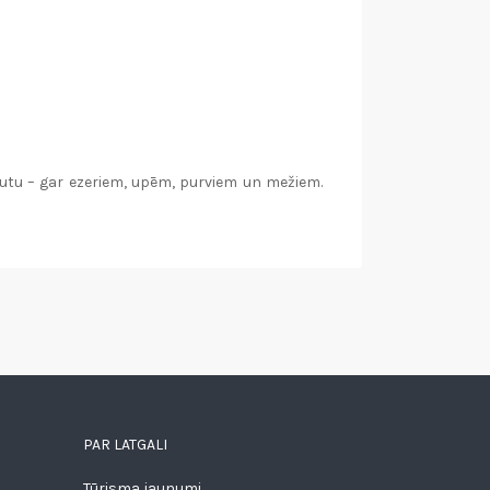
šrutu – gar ezeriem, upēm, purviem un mežiem.
PAR LATGALI
Tūrisma jaunumi