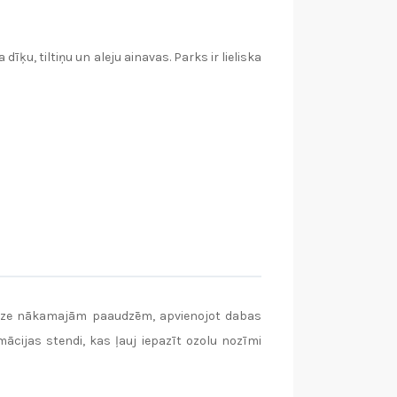
ķu, tiltiņu un aleju ainavas. Parks ir lieliska
 audze nākamajām paaudzēm, apvienojot dabas
mācijas stendi, kas ļauj iepazīt ozolu nozīmi