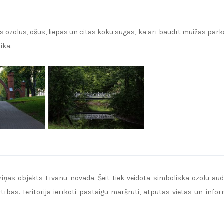
ozolus, ošus, liepas un citas koku sugas, kā arī baudīt muižas parka dī
ikā.
zziņas objekts Līvānu novadā. Šeit tiek veidota simboliska ozolu
tības. Teritorijā ierīkoti pastaigu maršruti, atpūtas vietas un infor