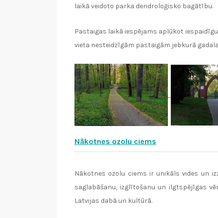
laikā veidoto parka dendroloģisko bagātību.
Pastaigas laikā iespējams aplūkot iespaidīgus 
vieta nesteidzīgām pastaigām jebkurā gadala
Nākotnes ozolu ciems
Nākotnes ozolu ciems ir unikāls vides un i
saglabāšanu, izglītošanu un ilgtspējīgas vēr
Latvijas dabā un kultūrā.