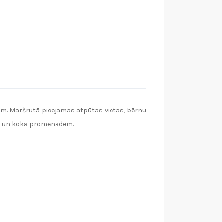
iem. Maršrutā pieejamas atpūtas vietas, bērnu
iem un koka promenādēm.