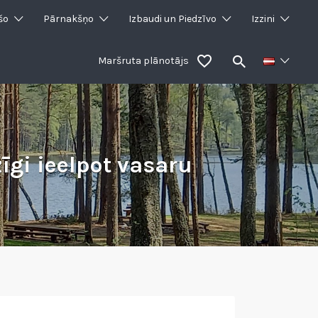
šo
Pārnakšņo
Izbaudi un Piedzīvo
Izzini
Maršruta plānotājs
īgi ieelpot vasaru