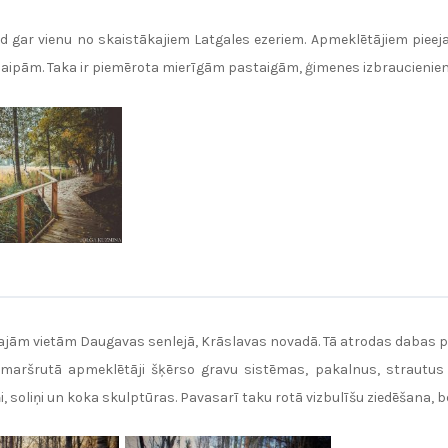
gar vienu no skaistākajiem Latgales ezeriem. Apmeklētājiem pieejam
aipām. Taka ir piemērota mierīgām pastaigām, ģimenes izbraucienie
ajām vietām Daugavas senlejā, Krāslavas novadā. Tā atrodas dabas 
ā maršrutā apmeklētāji šķērso gravu sistēmas, pakalnus, strautu
i, soliņi un koka skulptūras. Pavasarī taku rotā vizbulīšu ziedēšana, b