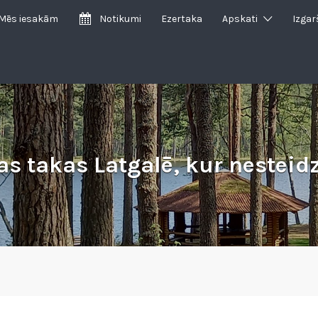
Mēs iesakām
Notikumi
Ezertaka
Apskati
Izgar
s takas Latgalē, kur nesteidz