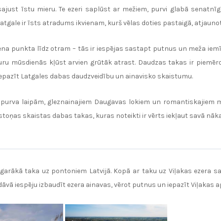
 sajust īstu mieru. Te ezeri saplūst ar mežiem, purvi glabā senatnīg
 Latgale ir īsts atradums ikvienam, kurš vēlas doties pastaigā, atjaun
ena punkta līdz otram – tās ir iespējas sastapt putnus un meža iemītn
ru mūsdienās kļūst arvien grūtāk atrast. Daudzas takas ir piemēro
 iepazīt Latgales dabas daudzveidību un ainavisko skaistumu.
dz purva laipām, gleznainajiem Daugavas lokiem un romantiskajiem m
oņas skaistas dabas takas, kuras noteikti ir vērts iekļaut savā nāk
 garākā taka uz pontoniem Latvijā. Kopā ar taku uz Viļakas ezera sa
dāvā iespēju izbaudīt ezera ainavas, vērot putnus un iepazīt Viļakas 