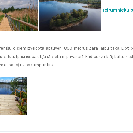
Teirumnieku 
nīšu dīķiem izveidota aptuveni 800 metrus gara laipu taka. Ejot p
alsti. Īpaši iespaidīga šī vieta ir pavasarī, kad purvu klāj baltu zi
am atpakaļ uz sākumpunktu.