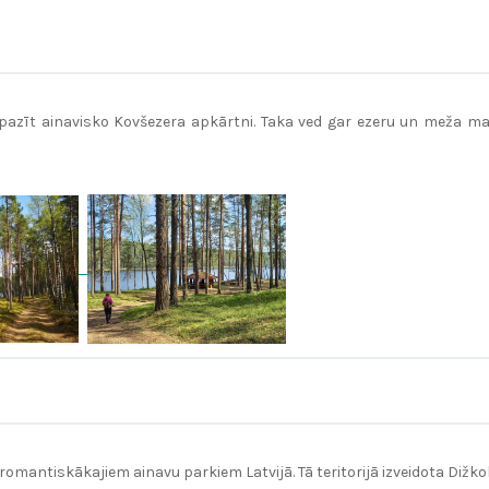
pazīt ainavisko Kovšezera apkārtni. Taka ved gar ezeru un meža ma
 romantiskākajiem ainavu parkiem Latvijā. Tā teritorijā izveidota Dižk