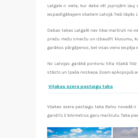
Latgale ir vieta, kur daba vēl joprojām ļauj
iespaidīgākajiem skatiem Latvijā. Tieši tāpēc
Dabas takas Latgalē nav tikai maršruti no vi
priežu mežu smaržu un izbaudīt klusumu, ku
garākos pārgājienos, bet visas vieno iespēja
No Latvijas garākā pontonu tilta Viļakā lī
stāsts un īpaša noskaņa. Esam apkopojuši ast
Viļakas ezera pastaigu taka
Viļakas ezera pastaigu taka Balvu novadā ir
gandrīz 2 kilometrus garu maršrutu. Taka pie