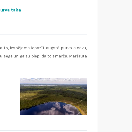
purva taka
a to, iespējams iepazīt augstā purva ainavu,
edu sega un gaisu piepilda to smarža. Maršruta