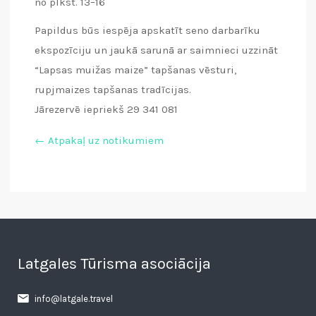
no plkst. 13–16
Papildus būs iespēja apskatīt seno darbarīku
ekspozīciju un jaukā sarunā ar saimnieci uzzināt
“Lapsas muižas maize” tapšanas vēsturi,
rupjmaizes tapšanas tradīcijas.
Jārezervē iepriekš 29 341 081
← Atpakaļ uz notikumiem
Latgales Tūrisma asociācija
info@latgale.travel