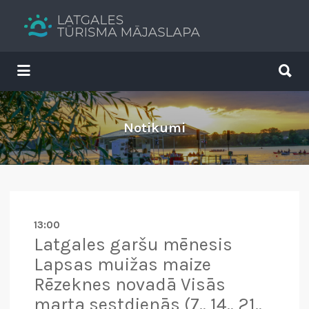
Search
for:
Search
for:
Tavs brīvdienu ceļvedis
Notikumi
13:00
Latgales garšu mēnesis
Lapsas muižas maize
Rēzeknes novadā Visās
marta sestdienās (7., 14., 21.,