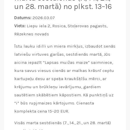
un 28. martā) no plkst. 13–16
Datums:
2026.03.07
Vieta:
Liepu iela 2, Rosica, Stoļerovas pagasts,
Rēzeknes novads
Īstu lauku idilli un miera mirkļus, izbaudot senās
latviešu virtuves garšas, sestdienās martā, Jūs
aicina iepazīt “Lapsas muižas maize” saimniece,
kura savus viesus cienās ar malkas krāsnī ceptu
kartupeļu desu ar speķa kraukšķīšu mērci, ar
krējumu un brūkleņu ievārījumu, gardiem
sautētiem skābētiem kāpostiem. Kā punktiņš uz
“i” būs rupjmaizes kārtojums. Cienasta
komplekta cena 15–20 EUR.
Visās marta sestdienās (7., 14., 21., un 28. martā)