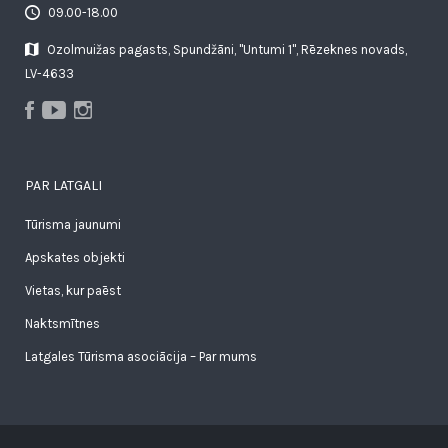
09.00-18.00
Ozolmuižas pagasts, Spundžāni, "Untumi 1", Rēzeknes novads,
LV-4633
PAR LATGALI
Tūrisma jaunumi
Apskates objekti
Vietas, kur paēst
Naktsmītnes
Latgales Tūrisma asociācija – Par mums