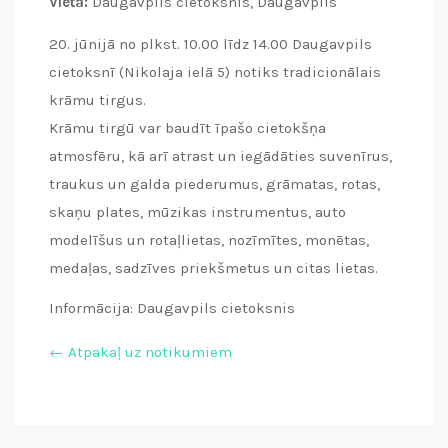
Vieta:
Daugavpils cietoksnis, Daugavpils
20. jūnijā no plkst. 10.00 līdz 14.00 Daugavpils
cietoksnī (Nikolaja ielā 5) notiks tradicionālais
krāmu tirgus.
Krāmu tirgū var baudīt īpašo cietokšņa
atmosfēru, kā arī atrast un iegādāties suvenīrus,
traukus un galda piederumus, grāmatas, rotas,
skaņu plates, mūzikas instrumentus, auto
modelīšus un rotaļlietas, nozīmītes, monētas,
medaļas, sadzīves priekšmetus un citas lietas.
Informācija: Daugavpils cietoksnis
← Atpakaļ uz notikumiem