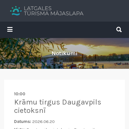
Search
for:
Search
for:
Tavs brīvdienu ceļvedis
Notikumi
10:00
Krāmu tirgus Daugavpils
cietoksnī
Datums:
2026.06.20