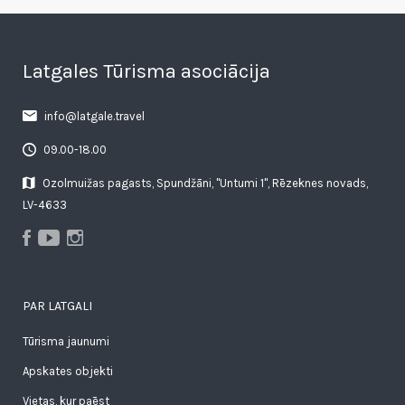
Latgales Tūrisma asociācija
info@latgale.travel
09.00-18.00
Ozolmuižas pagasts, Spundžāni, "Untumi 1", Rēzeknes novads,
LV-4633
PAR LATGALI
Tūrisma jaunumi
Apskates objekti
Vietas, kur paēst