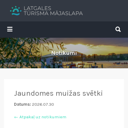
Search
for:
Search
for:
Tavs brīvdienu ceļvedis
Notikumi
Jaundomes muižas svētki
Datums:
2026.07.30
← Atpakaļ uz notikumiem