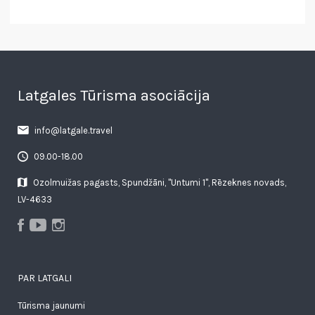
Latgales Tūrisma asociācija
info@latgale.travel
09.00-18.00
Ozolmuižas pagasts, Spundžāni, "Untumi 1", Rēzeknes novads,
LV-4633
PAR LATGALI
Tūrisma jaunumi