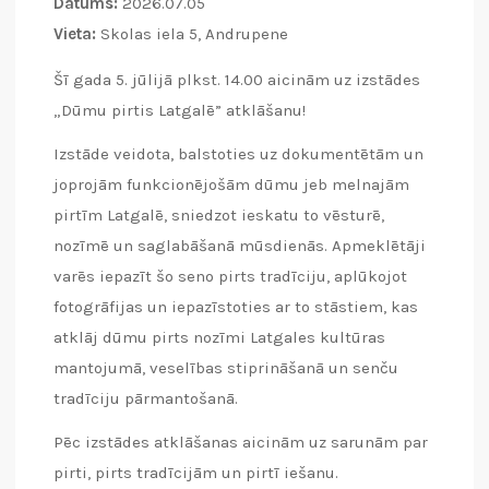
Datums:
2026.07.05
Vieta:
Skolas iela 5, Andrupene
Šī gada 5. jūlijā plkst. 14.00 aicinām uz izstādes
„Dūmu pirtis Latgalē” atklāšanu!
Izstāde veidota, balstoties uz dokumentētām un
joprojām funkcionējošām dūmu jeb melnajām
pirtīm Latgalē, sniedzot ieskatu to vēsturē,
nozīmē un saglabāšanā mūsdienās. Apmeklētāji
varēs iepazīt šo seno pirts tradīciju, aplūkojot
fotogrāfijas un iepazīstoties ar to stāstiem, kas
atklāj dūmu pirts nozīmi Latgales kultūras
mantojumā, veselības stiprināšanā un senču
tradīciju pārmantošanā.
Pēc izstādes atklāšanas aicinām uz sarunām par
pirti, pirts tradīcijām un pirtī iešanu.