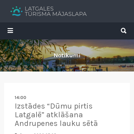
Search
for:
Search
for:
Tavs brīvdienu ceļvedis
Notikumi
14:00
Izstādes “Dūmu pirtis
Latgalē” atklāšana
Andrupenes lauku sētā