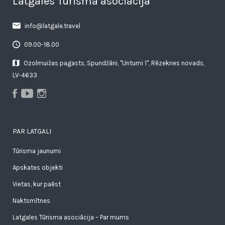
Latgales Tūrisma asociācija
info@latgale.travel
09.00-18.00
Ozolmuižas pagasts, Spundžāni, "Untumi 1", Rēzeknes novads,
LV-4633
PAR LATGALI
Tūrisma jaunumi
Apskates objekti
Vietas, kur paēst
Naktsmītnes
Latgales Tūrisma asociācija – Par mums