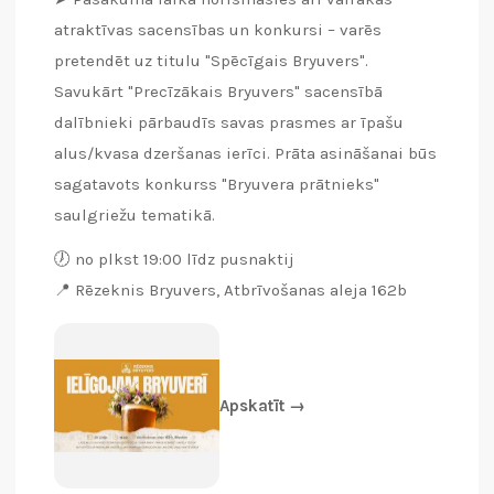
atraktīvas sacensības un konkursi – varēs
pretendēt uz titulu "Spēcīgais Bryuvers".
Savukārt "Precīzākais Bryuvers" sacensībā
dalībnieki pārbaudīs savas prasmes ar īpašu
alus/kvasa dzeršanas ierīci. Prāta asināšanai būs
sagatavots konkurss "Bryuvera prātnieks"
saulgriežu tematikā.
🕖 no plkst 19:00 līdz pusnaktij
📍 Rēzeknis Bryuvers, Atbrīvošanas aleja 162b
Apskatīt →