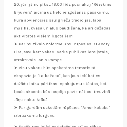
20. jūnijā no plkst. 19.00 līdz pusnaktij "Rēzeknis
Bryuvers" aicina uz lielo ielīgošanas pasākumu,
kurā apvienosies saulgriežu tradīcijas, laba
mūzika, kvasa un alus baudīšana, kā arī dažādas
aktivitātes visiem līgotājiem!
➤ Par muzikālo noformējumu rūpēsies DJ Andry
Fire, savukārt vakaru vadīs publikas iemīļotais,
atraktīvais Jānis Pampe.
➤ Visu vakaru būs apskatāma tematiskā
ekspozīcija "LaikaPaka", kas ļaus ielūkoties
dažādu laiku pārtikas iepakojumu stāstos, bet
īpašs akcents būs iespēja pavizināties limuzīnā
Jāņu nakts krāsā.
➤ Par gardām uzkodām rūpēsies “Amor kebabs”
izbraukuma furgons.
➤ Pasākuma laikā norisināsies arī vairākas