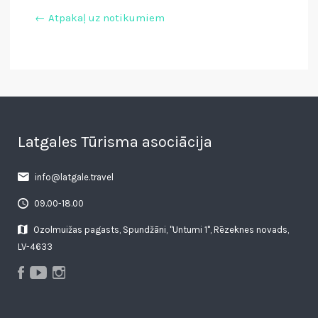
← Atpakaļ uz notikumiem
Latgales Tūrisma asociācija
info@latgale.travel
09.00-18.00
Ozolmuižas pagasts, Spundžāni, "Untumi 1", Rēzeknes novads,
LV-4633