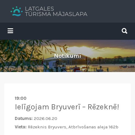
Search
for:
Search
for:
Tavs brīvdienu ceļvedis
Notikumi
19:00
Ielīgojam Bryuverī – Rēzeknē!
Datums:
2026.06.20
Vieta:
Rēzeknis Bryuvers, Atbrīvošanas aleja 162b