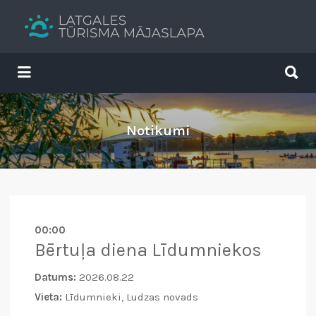
Search
for:
Search
for:
Tavs brīvdienu ceļvedis
Notikumi
00:00
Bērtuļa diena Līdumniekos
Datums:
2026.08.22
Vieta:
Līdumnieki, Ludzas novads