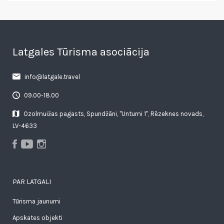
Latgales Tūrisma asociācija
info@latgale.travel
09.00-18.00
Ozolmuižas pagasts, Spundžāni, "Untumi 1", Rēzeknes novads,
LV-4633
PAR LATGALI
Tūrisma jaunumi
Apskates objekti