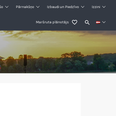
šo
Pārnakšņo
Izbaudi un Piedzīvo
Izzini
Maršruta plānotājs