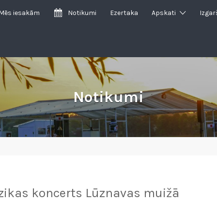
Mēs iesakām
Notikumi
Ezertaka
Apskati
Izgar
Notikumi
zikas koncerts Lūznavas muižā