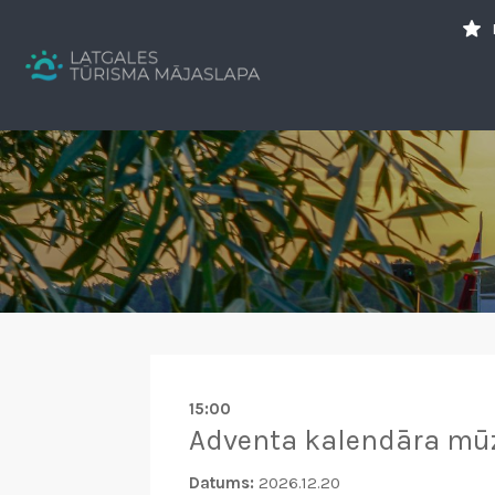
Search
for:
Tavs brīvdienu ceļvedis
15:00
Adventa kalendāra mū
Datums:
2026.12.20