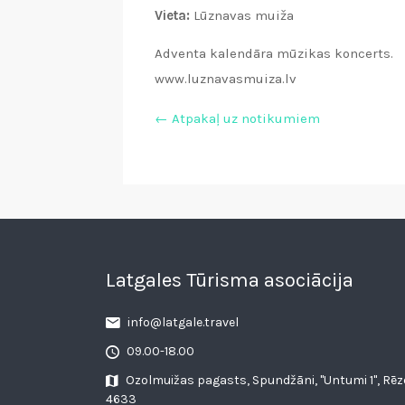
Vieta:
Lūznavas muiža
Adventa kalendāra mūzikas koncerts.
www.luznavasmuiza.lv
← Atpakaļ uz notikumiem
Latgales Tūrisma asociācija
info@latgale.travel
09.00-18.00
Ozolmuižas pagasts, Spundžāni, "Untumi 1", Rēz
4633