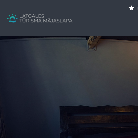
Search
for:
Tavs brīvdienu ceļvedis