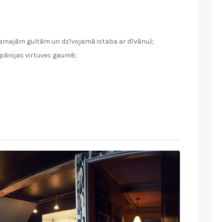
ļamajām gultām un dzīvojamā istaba ar dīvānu);
Spānijas virtuves gaumē;