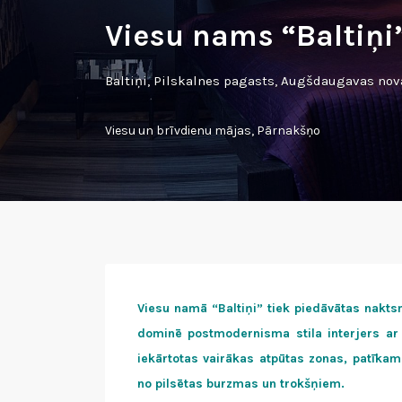
Viesu nams “Baltiņi
Baltiņi, Pilskalnes pagasts, Augšdaugavas nov
Viesu un brīvdienu mājas
,
Pārnakšņo
Viesu namā “Baltiņi” tiek piedāvātas nakts
dominē postmodernisma stila interjers ar 
iekārtotas vairākas atpūtas zonas, patīkama
no pilsētas burzmas un trokšņiem.