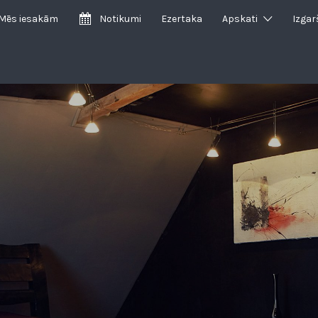
Mēs iesakām
Notikumi
Ezertaka
Apskati
Izgar