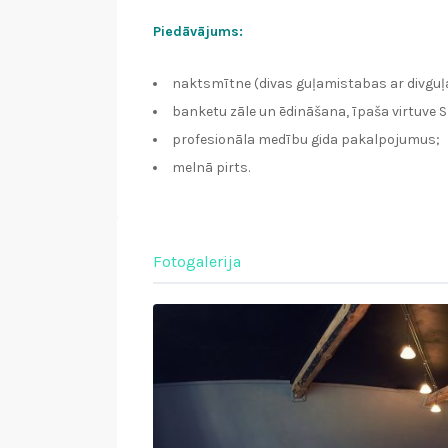
Piedāvājums:
naktsmītne (divas guļamistabas ar divgu
banketu zāle un ēdināšana, īpaša virtuve 
profesionāla medību gida pakalpojumus;
melnā pirts.
Fotogalerija