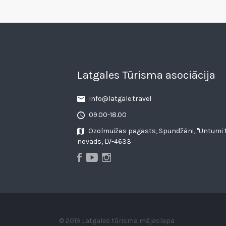
Latgales Tūrisma asociācija
info@latgale.travel
09.00-18.00
Ozolmuižas pagasts, Spundžāni, "Untumi 1
novads, LV-4633
© 2019 Latgales tūrisma mājaslapa