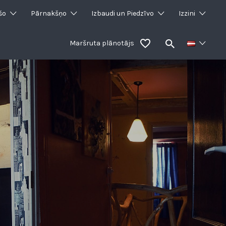
šo
Pārnakšņo
Izbaudi un Piedzīvo
Izzini
Maršruta plānotājs