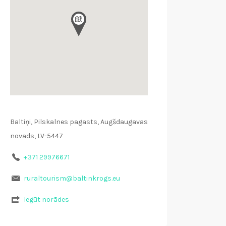
Baltiņi, Pilskalnes pagasts, Augšdaugavas
novads, LV-5447
+371 29976671
ruraltourism@baltinkrogs.eu
Iegūt norādes