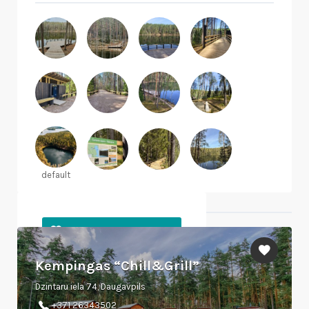
default
Netoliese esantys objektai
Kempingas “Chill&Grill”
Dzintaru iela 74, Daugavpils
+371 26343502