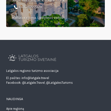
Alejas iela 2, Dagda, Kraslavas novads
+371 25727379
Kultūra ir istorija, Lankytinos vietos
Latgalos regiono turizmo asociacija
El. paštas: info@latgale.travel
Facebook:
@Latgale.Travel
,
@LatgalesTurisms
NAUDINGA
Apie regioną