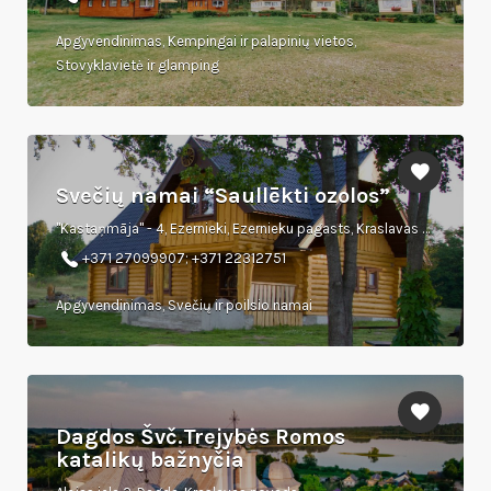
Apgyvendinimas, Kempingai ir palapinių vietos,
Stovyklavietė ir glamping
Svečių namai “Saullēkti ozolos”
"Kastaņmāja" - 4, Ezernieki, Ezernieku pagasts, Kraslavas novads, LV-5692
+371 27099907; +371 22312751
Apgyvendinimas, Svečių ir poilsio namai
Dagdos Švč.Trejybės Romos
katalikų bažnyčia