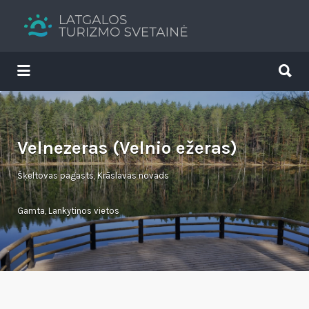
Search
for:
Search
for:
Tavs brīvdienu ceļvedis
Velnezeras (Velnio ežeras)
Šķeltovas pagasts, Krāslavas novads
Gamta
,
Lankytinos vietos