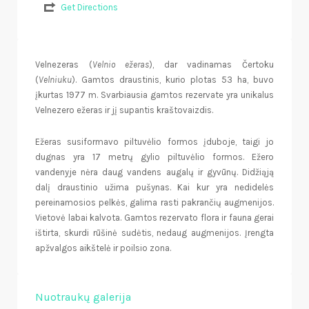
Get Directions
Velnezeras (
Velnio ežeras
), dar vadinamas Čertoku
(
Velniuku
). Gamtos draustinis, kurio plotas 53 ha, buvo
įkurtas 1977 m. Svarbiausia gamtos rezervate yra unikalus
Velnezero ežeras ir jį supantis kraštovaizdis.
Ežeras susiformavo piltuvėlio formos įduboje, taigi jo
dugnas yra 17 metrų gylio piltuvėlio formos. Ežero
vandenyje nėra daug vandens augalų ir gyvūnų. Didžiąją
dalį draustinio užima pušynas. Kai kur yra nedidelės
pereinamosios pelkės, galima rasti pakrančių augmenijos.
Vietovė labai kalvota. Gamtos rezervato flora ir fauna gerai
ištirta, skurdi rūšinė sudėtis, nedaug augmenijos. Įrengta
apžvalgos aikštelė ir poilsio zona.
Nuotraukų galerija