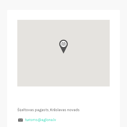
Šķeltovas pagasts, Krāslavas novads
turisms@aglona.lv