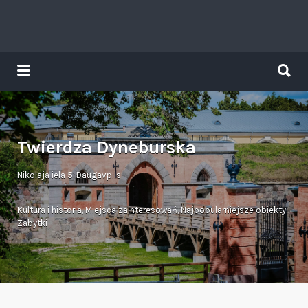
Search
for:
Search
for:
Tavs brīvdienu ceļvedis
Twierdza Dyneburska
Nikolaja iela 5, Daugavpils
Kultura i historia
,
Miejsca zaInteresowań
,
Najpopularniejsze obiekty
,
Zabytki