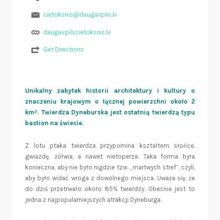
cietoksnis@daugavpils.lv
daugavpilscietoksnis.lv
Get Directions
Unikalny zabytek historii architektury i kultury o
znaczeniu krajowym o łącznej powierzchni około 2
km². Twierdza Dyneburska jest ostatnią twierdzą typu
bastion na świecie.
Z lotu ptaka twierdza przypomina kształtem słońce,
gwiazdę, żółwia, a nawet nietoperza. Taka forma była
konieczna, aby nie było nigdzie tzw. „martwych stref”, czyli,
aby było widać wroga z dowolnego miejsca. Uważa się, że
do dziś przetrwało około 85% twierdzy. Obecnie jest to
jedna z najpopularniejszych atrakcji Dyneburga.