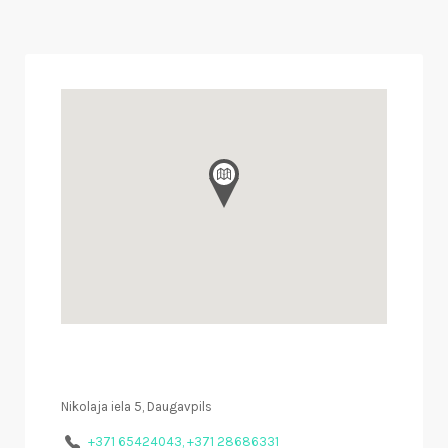
Nikolaja iela 5, Daugavpils
+371 65424043, +371 28686331