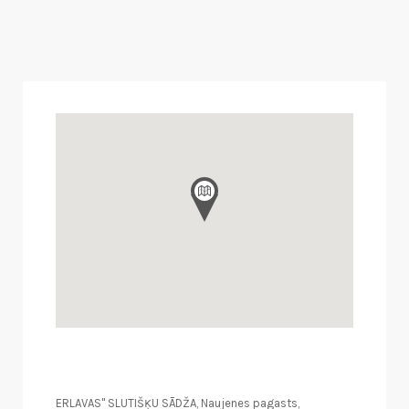
ERLAVAS" SLUTIŠĶU SĀDŽA, Naujenes pagasts,