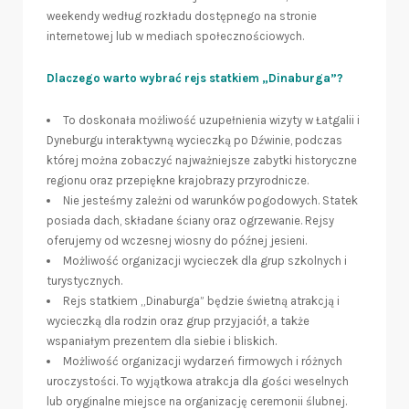
weekendy według rozkładu dostępnego na stronie
internetowej lub w mediach społecznościowych.
Dlaczego warto wybrać rejs statkiem „Dinaburga”?
To doskonała możliwość uzupełnienia wizyty w Łatgalii i
Dyneburgu interaktywną wycieczką po Dźwinie, podczas
której można zobaczyć najważniejsze zabytki historyczne
regionu oraz przepiękne krajobrazy przyrodnicze.
Nie jesteśmy zależni od warunków pogodowych. Statek
posiada dach, składane ściany oraz ogrzewanie. Rejsy
oferujemy od wczesnej wiosny do późnej jesieni.
Możliwość organizacji wycieczek dla grup szkolnych i
turystycznych.
Rejs statkiem „Dinaburga” będzie świetną atrakcją i
wycieczką dla rodzin oraz grup przyjaciół, a także
wspaniałym prezentem dla siebie i bliskich.
Możliwość organizacji wydarzeń firmowych i różnych
uroczystości. To wyjątkowa atrakcja dla gości weselnych
lub oryginalne miejsce na organizację ceremonii ślubnej.