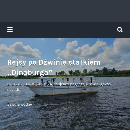
Search
for:
Search
for:
Tavs brīvdienu ceļvedis
Rejsy po Dźwinie statkiem
„Dinaburga”
ERLAVAS" SLUTIŠĶU SĀDŽA, Naujenes pagasts, Augšdaugavas
novads
Zajęcia wodne