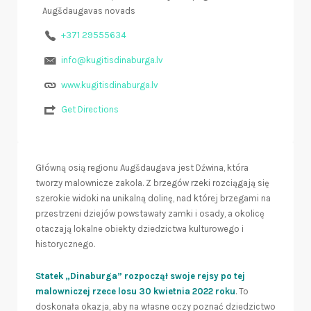
Augšdaugavas novads
+371 29555634
info@kugitisdinaburga.lv
www.kugitisdinaburga.lv
Get Directions
Główną osią regionu Augšdaugava jest Dźwina, która
tworzy malownicze zakola. Z brzegów rzeki rozciągają się
szerokie widoki na unikalną dolinę, nad której brzegami na
przestrzeni dziejów powstawały zamki i osady, a okolicę
otaczają lokalne obiekty dziedzictwa kulturowego i
historycznego.
Statek „Dinaburga” rozpoczął swoje rejsy po tej
malowniczej rzece losu 30 kwietnia 2022 roku
. To
doskonała okazja, aby na własne oczy poznać dziedzictwo