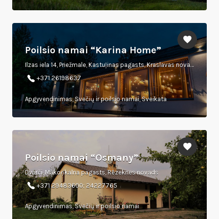
Poilsio namai “Karina Home”
Ilzas iela 14, Priežmale, Kastuļinas pagasts, Kraslavas novads, LV 5685
+371 26198637
Apgyvendinimas, Svečių ir poilsio namai, Sveikata
Poilsio namai “Osmany”
Dvarči, Mākoņkalna pagasts, Rēzeknes novads
+371 29483600; 24227765
Apgyvendinimas, Svečių ir poilsio namai