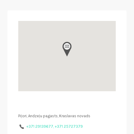
Piļori, Andzeļu pagasts, Kraslavas novads
+371 29139677, +371 25727379