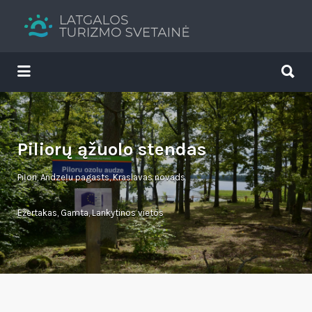
Search
for:
Search
for:
Tavs brīvdienu ceļvedis
Piliorų ąžuolo stendas
Piļori, Andzeļu pagasts, Kraslavas novads
Ežertakas
,
Gamta
,
Lankytinos vietos