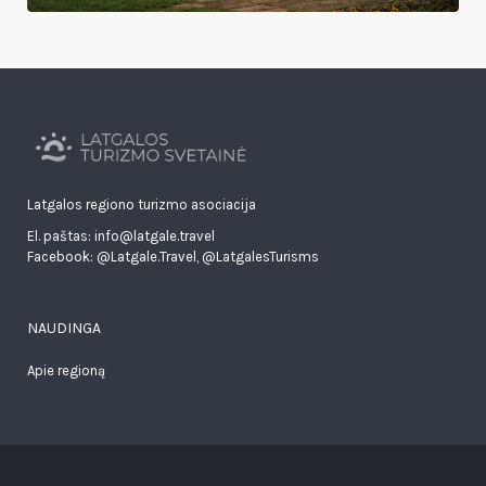
Latgalos regiono turizmo asociacija
El. paštas: info@latgale.travel
Facebook:
@Latgale.Travel
,
@LatgalesTurisms
NAUDINGA
Apie regioną