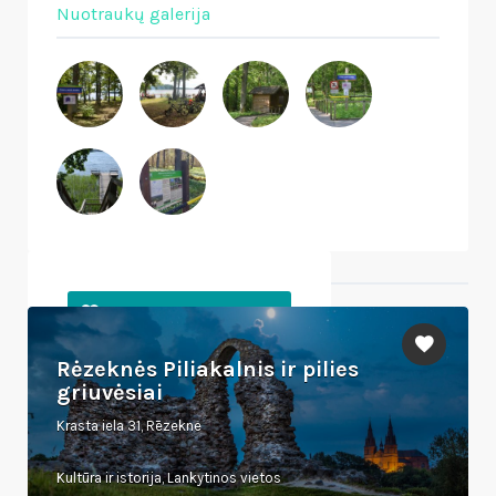
Nuotraukų galerija
Netoliese esantys objektai
Rėzeknės Piliakalnis ir pilies
griuvėsiai
Krasta iela 31, Rēzekne
Kultūra ir istorija, Lankytinos vietos