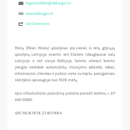
regina.indrike@daba.gov.lv
www.daba.gov.lv
Get Directions
Pilorų (Piliari, Pilioru) ąžuolynas yra vienas iš retų grynųjų
ąžuolynų Latvijoje, esantis ant Ežežero (daugiausiai salų
Latvijoje, ir net visoje Baltijoje, turintis ežeras) kranto.
Įrengta nedidelė automobilių stovėjimo aikštelė, takas,
informacinis stendas ir poilsio vieta su lieptu, patogumais.
Valstybės apsaugoje nuo 1928 metų.
Apie infrastruktūros pažeidimą prašome pranešti telefonu + 371
646 05860.
GPS 56.187676, 27.607884