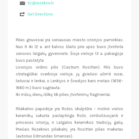
tic@rezekne.lv
Get Directions
Pilies griuvėsiai yra seniausias miesto istorijos paminklas.
Nuo 9 iki 12 a. ant kalvos šlaito prie upės buvo įtvirtinta
senovės latgalių gyvenvietė. Šioje vietoje 13 a. pabaigoje
buvo pastatyta
Livonijos ordino pilis (Castrum Rositten). Pilis buvo
strategiškai svarbioje vietoje, ją gviešėsi užimti rusai,
lietuviai ir lenkai, o Lenkijos ir Švedijos karo metais (1656–
1660 m.) buvo sugriauta.
Iki mūsų dienų išlikę tik pilies įtvirtinimų fragmentai.
Piliakalnio papėdėje yra Rožės skulptūra – molinė vietos
keramikų sukurta paslaptinga Rožė, simbolizuojanti ir
princesės istoriją, ir Latgalos keramikos tradicijų galią.
Priešais Rėzeknės piliakalnį yra Rositten pilies maketas
(autorius Edmundas Smansas).