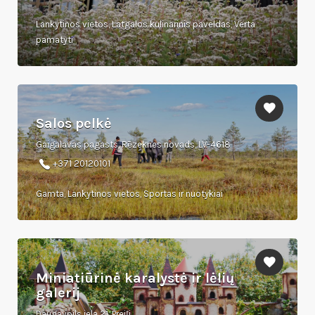
Lankytinos vietos, Latgalos kulinarinis paveldas, Verta
pamatyti
Salos pelkė
Gaigalavas pagasts, Rēzeknes novads, LV-4618
+371 20120101
Gamta, Lankytinos vietos, Sportas ir nuotykiai
Miniatiūrinė karalystė ir lėlių
galerij
Daugavpils iela 21, Preiļi