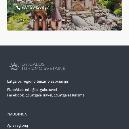
+371 26423837
Lankytinos vietos, Verta pamatyti
Latgalos regiono turizmo asociacija
El. paštas: info@latgale.travel
Facebook:
@Latgale.Travel
,
@LatgalesTurisms
NAUDINGA
Apie regioną