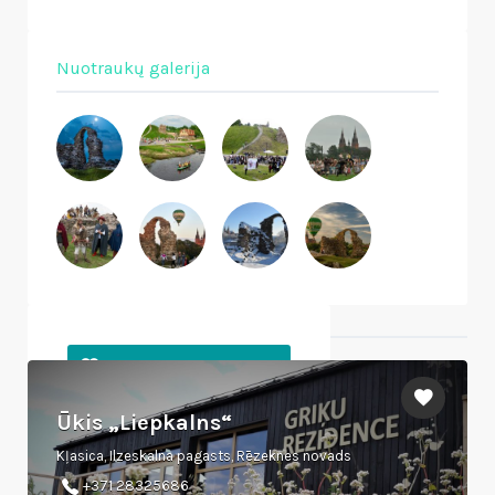
Nuotraukų galerija
Netoliese esantys objektai
Ūkis „Liepkalns“
Kļasica, Ilzeskalna pagasts, Rēzeknes novads
+371 28325686