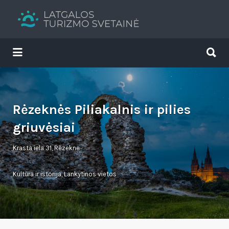
Search
for:
Search
for:
Tavs brīvdienu ceļvedis
Rėzeknės Piliakalnis ir pilies
griuvėsiai
Krasta iela 31, Rēzekne
Kultūra ir istorija
,
Lankytinos vietos