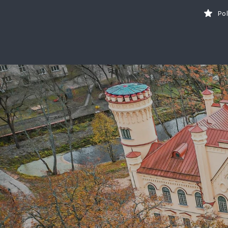
Search
Po
for:
Tavs brīvdienu ceļvedis