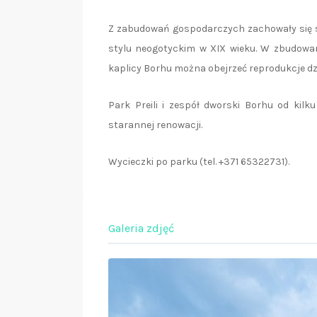
Z zabudowań gospodarczych zachowały się s
stylu neogotyckim w XIX wieku. W zbudowan
kaplicy Borhu można obejrzeć reprodukcje d
Park Preili i zespół dworski Borhu od kilk
starannej renowacji.
Wycieczki po parku (tel. +371 65322731).
Galeria zdjęć