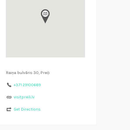
Raiņa bulvāris 30, Preiļi
+371 29100689
visitpreili.lv
Get Directions