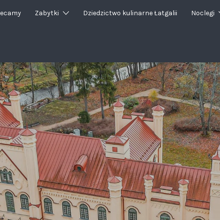
lecamy
Zabytki
Dziedzictwo kulinarne Łatgalii
Noclegi