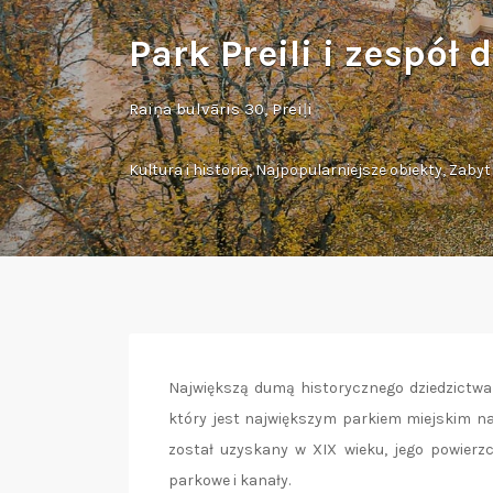
Park Preili i zespół
Raiņa bulvāris 30, Preiļi
Kultura i historia
,
Najpopularniejsze obiekty
,
Zabyt
Największą dumą historycznego dziedzictwa P
który jest największym parkiem miejskim n
został uzyskany w XIX wieku, jego powierzc
parkowe i kanały.