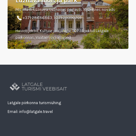
Lūznava mõis ja park
Pils iela 8, Lūznava, Lūznavas pagasts, Rēzeknes novads
+371 28686863, +371 29390701
Huviobjektid, Kultuur ja ajalugu, TOP objektid Latgale
piirkonnas, Vaatamisväärsused
Latgale piirkonna turismiühing
Email: info@latgale.travel