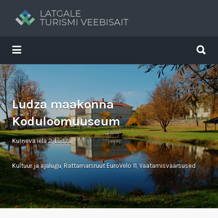
Search
for:
Search
for:
Tavs brīvdienu ceļvedis
Ludza maakonna
Koduloomuuseum
Kuļņeva iela 2, Ludza
Kultuur ja ajalugu
,
Rattamarsruut EuroVelo 11
,
Vaatamisväärsused