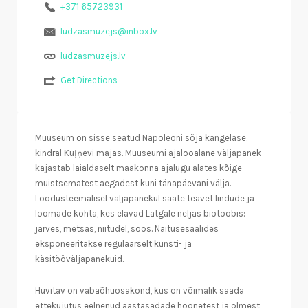
+371 65723931
ludzasmuzejs@inbox.lv
ludzasmuzejs.lv
Get Directions
Muuseum on sisse seatud Napoleoni sõja kangelase,
kindral Kuļņevi majas. Muuseumi ajalooalane väljapanek
kajastab laialdaselt maakonna ajalugu alates kõige
muistsematest aegadest kuni tänapäevani välja.
Loodusteemalisel väljapanekul saate teavet lindude ja
loomade kohta, kes elavad Latgale neljas biotoobis:
järves, metsas, niitudel, soos. Näitusesaalides
eksponeeritakse regulaarselt kunsti- ja
käsitööväljapanekuid.
Huvitav on vabaõhuosakond, kus on võimalik saada
ettekujutus eelnenud aastasadade hoonetest ja olmest