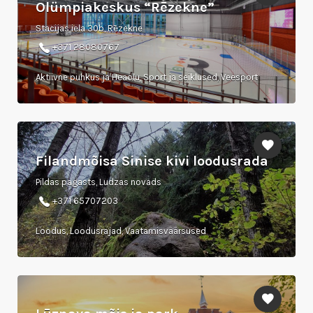
Olümpiakeskus “Rēzekne”
Stacijas iela 30b, Rēzekne
+371 28080767
Aktiivne puhkus ja Heaolu, Sport ja seiklused, Veesport
Filandmõisa Sinise kivi loodusrada
Pildas pagasts, Ludzas novads
+371 65707203
Loodus, Loodusrajad, Vaatamisväärsused