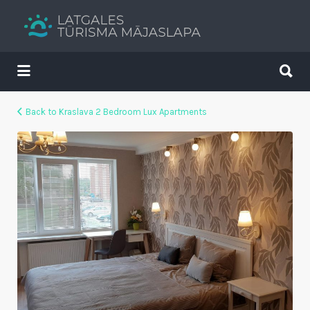
Search
for:
Search
for:
Tavs brīvdienu ceļvedis
Back to Kraslava 2 Bedroom Lux Apartments