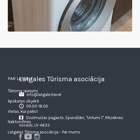
Latgales Tūrisma asociācija
PAR LATGALI
Tūrisma jaunumi
info@latgale.travel
Apskates objekti
09.00-18.00
Vietas, kur paēst
Ozolmuižas pagasts, Spundžāni, "Untumi 1", Rēzeknes
Naktsmītnes
novads, LV-4633
Latgales Tūrisma asociācija – Par mums