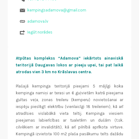
kempingsadamova@gmail.com
adamova.lv
Iegūt norādes
Atpūtas komplekss “Adamova” iekārtots ainaviskā
teritorijā Daugavas lokos ar pieeju upei, tai pat laikā
atrodas vien 3 km no Krāslavas centra.
Plašajā kempinga teritorijā pieejami 5 mājīgi koka
kempinga namiņi ar terasi un 6 guļvietām katrā pieejama
gultas veļa, zonas treileru (kemperu) novietošanai ar
iespēju pieslēgt elektrību (vienlaicīgi 18 treileriem), kā arī
atradīsies vislabākā vieta teltij. Kempinga viesiem
pieejamas labierīcības ar tualetēm un dušām (t.sk.
cilvēkiem ar invaliditāti), kā arī pilnībā aprīkota virtuve.
Kempingā izvietota 100 m2 plaša pasākumu telts dažādu