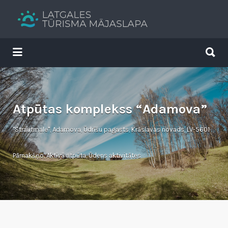
Search
for:
Search
for:
Tavs brīvdienu ceļvedis
Atpūtas komplekss “Adamova”
"Strautmale", Adamova, Ūdrīšu pagasts, Krāslavas novads, LV-5601
Pārnakšņo
,
Aktīvā atpūta
,
Ūdens aktivitātes