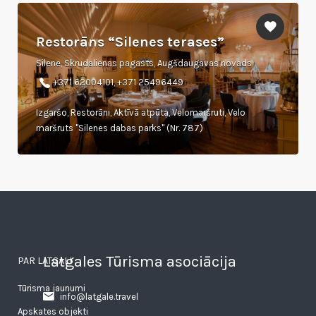
Restorāns “Silenes terases”
Silene, Skrudalienas pagasts, Augšdaugavas novads
+371 62004101, +371 25496449
Izgaršo, Restorāni, Aktīvā atpūta, Velomaršruti, Velo
maršruts "Silenes dabas parks" (Nr. 787)
Latgales Tūrisma asociācija
PAR LATGALI
Tūrisma jaunumi
info@latgale.travel
Apskates objekti