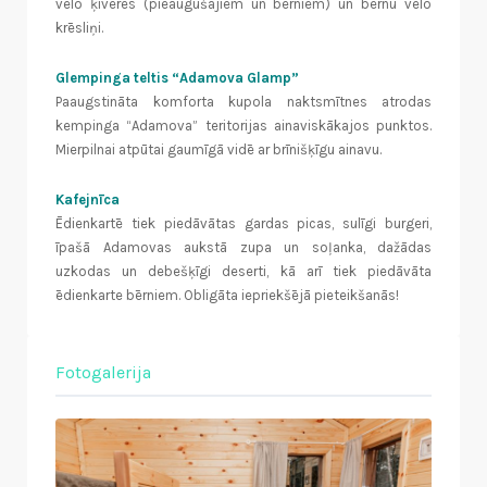
velo ķiveres (pieaugušajiem un bērniem) un bērnu velo
krēsliņi.
Glempinga teltis “Adamova Glamp”
Paaugstināta komforta kupola naktsmītnes atrodas
kempinga “Adamova” teritorijas ainaviskākajos punktos.
Mierpilnai atpūtai gaumīgā vidē ar brīnišķīgu ainavu.
Kafejnīca
Ēdienkartē tiek piedāvātas gardas picas, sulīgi burgeri,
īpašā Adamovas aukstā zupa un soļanka, dažādas
uzkodas un debešķīgi deserti, kā arī tiek piedāvāta
ēdienkarte bērniem.
Obligāta iepriekšējā pieteikšanās!
Fotogalerija