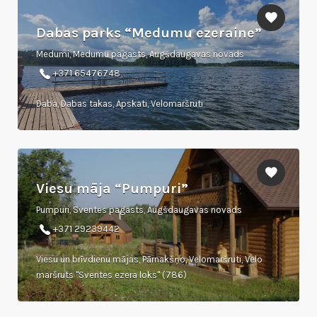
Dabas parks “Medumu ezeraine”
Medumi, Medumu pagasts, Augšdaugavas novads
+371 65476748
Daba, Dabas takas, Apskati, Velomaršruti
Viesu māja “Pumpuri”
Pumpuri, Sventes pagasts, Augšdaugavas novads
+371 29239442
Viesu un brīvdienu mājas, Pārnakšņo, Velomaršruti, Velo
maršruts "Sventes ezera loks" (786)