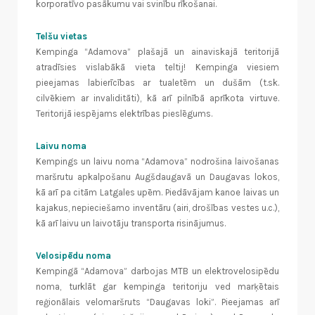
korporatīvo pasākumu vai svinību rīkošanai.
Telšu vietas
Kempinga “Adamova” plašajā un ainaviskajā teritorijā
atradīsies vislabākā vieta teltij! Kempinga viesiem
pieejamas labierīcības ar tualetēm un dušām (t.sk.
cilvēkiem ar invaliditāti), kā arī pilnībā aprīkota virtuve.
Teritorijā iespējams elektrības pieslēgums.
Laivu noma
Kempings un laivu noma “Adamova” nodrošina laivošanas
maršrutu apkalpošanu Augšdaugavā un Daugavas lokos,
kā arī pa citām Latgales upēm. Piedāvājam kanoe laivas un
kajakus, nepieciešamo inventāru (airi, drošības vestes u.c.),
kā arī laivu un laivotāju transporta risinājumus.
Velosipēdu noma
Kempingā “Adamova” darbojas MTB un elektrovelosipēdu
noma, turklāt gar kempinga teritoriju ved marķētais
reģionālais velomaršruts “Daugavas loki”. Pieejamas arī