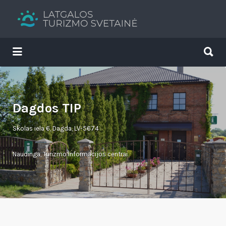
Search
for:
Search
for:
Tavs brīvdienu ceļvedis
Dagdos TIP
Skolas iela 6, Dagda, LV-5674
Naudinga
,
Turizmo informacijos centrai