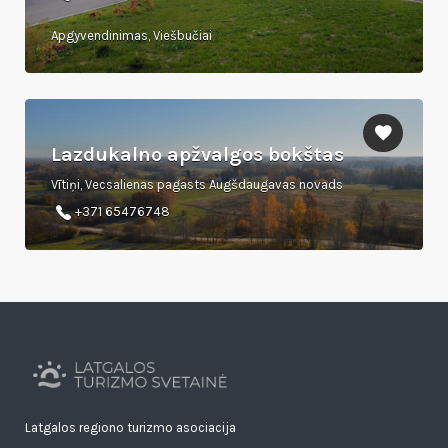
Apgyvendinimas, Viešbučiai
Lazdukalno apžvalgos bokštas
Vītiņi, Vecsalienas pagasts Augšdaugavas novads
+371 65476748
Latgalos regiono turizmo asociacija