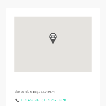
Skolas iela 6, Dagda, LV-5674
+371 65681420; +371 25727379