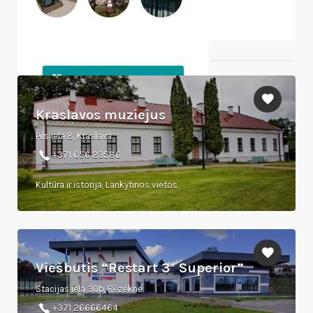
Netoliese esantys objektai
Kraslavos muziejus
Pils iela 8, Krāslava
+371 656 23586
Kultūra ir istorija, Lankytinos vietos
Viešbutis “Restart 3* Superior”
Stacijas iela 30b, Rēzekne
+371 26666464