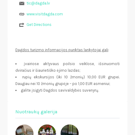
tic@dagda.lv
www.visitdagda.com
Get Directions
Dagdos turizmo informacijos punktas lankytojai gali
:
įvairiose aktyvaus poilsio veiklose, išsinuomoti
dviračius ir šiaurietiško ėjimo lazdas;
rupių ekskursijos (iki 10 žmonių) 10,00 EUR grupei.
Daugiau nei 10 žmonių grupėje – po 1,00 EUR asmeniui;
galite įsigyti Dagdos savivaldybės suvenyrų.
Nuotraukų galerija