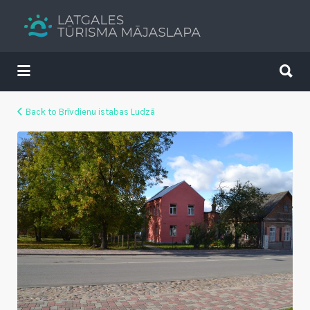
Search
for:
Search
for:
Tavs brīvdienu ceļvedis
Back to Brīvdienu istabas Ludzā