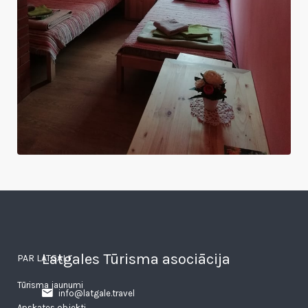
Latgales Tūrisma asociācija
PAR LATGALI
Tūrisma jaunumi
info@latgale.travel
Apskates objekti