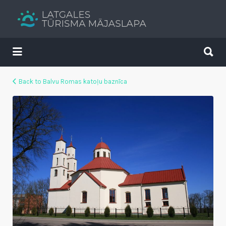
Search
for:
Search
for:
Tavs brīvdienu ceļvedis
Back to Balvu Romas katoļu baznīca