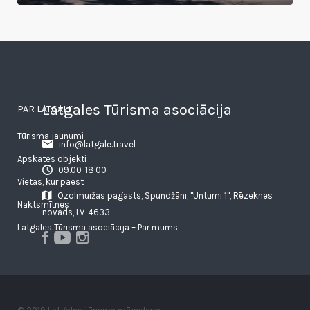
Latgales Tūrisma asociācija
PAR LATGALI
Tūrisma jaunumi
info@latgale.travel
Apskates objekti
09.00-18.00
Vietas, kur paēst
Ozolmuižas pagasts, Spundžāni, "Untumi 1", Rēzeknes
Naktsmītnes
novads, LV-4633
Latgales Tūrisma asociācija – Par mums