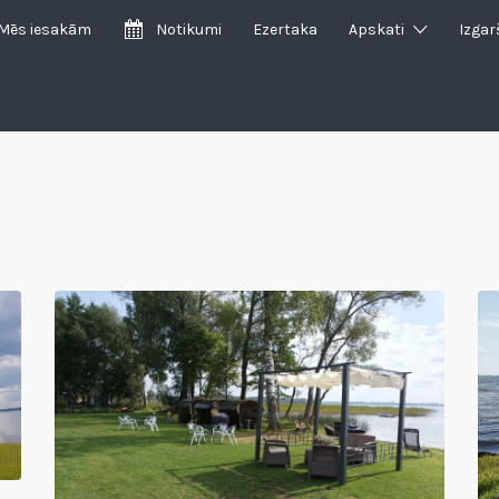
Mēs iesakām
Notikumi
Ezertaka
Apskati
Izgar