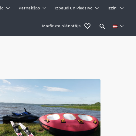
šo
Pārnakšņo
Izbaudi un Piedzīvo
Izzini
Maršruta plānotājs