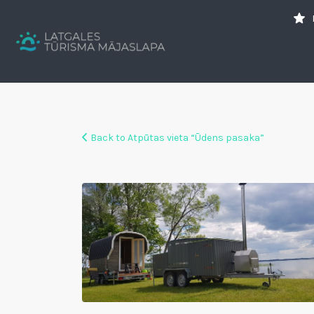
Search
for:
Tavs brīvdienu ceļvedis
Back to Atpūtas vieta “Ūdens pasaka”