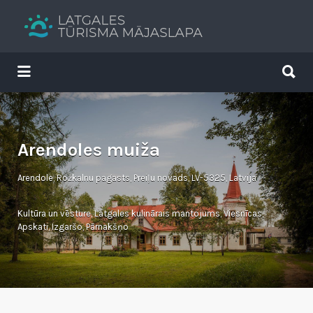
Search
for:
Search
for:
Tavs brīvdienu ceļvedis
Arendoles muiža
Arendole, Rožkalnu pagasts, Preiļu novads, LV-5325, Latvija
Kultūra un vēsture
,
Latgales kulinārais mantojums
,
Viesnīcas
,
Apskati
,
Izgaršo
,
Pārnakšņo