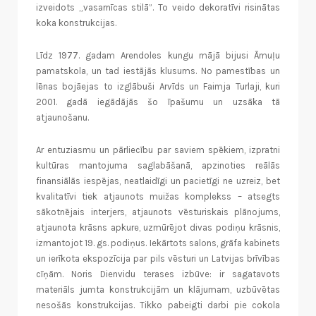
izveidots „vasarnīcas stilā”. To veido dekoratīvi risinātas
koka konstrukcijas.
Līdz 1977. gadam Arendoles kungu mājā bijusi Āmuļu
pamatskola, un tad iestājās klusums. No pamestības un
lēnas bojāejas to izglābuši Arvīds un Faimja Turlaji, kuri
2001. gadā iegādājās šo īpašumu un uzsāka tā
atjaunošanu.
Ar entuziasmu un pārliecību par saviem spēkiem, izpratni
kultūras mantojuma saglabāšanā, apzinoties reālās
finansiālās iespējas, neatlaidīgi un pacietīgi ne uzreiz, bet
kvalitatīvi tiek atjaunots muižas komplekss – atsegts
sākotnējais interjers, atjaunots vēsturiskais plānojums,
atjaunota krāsns apkure, uzmūrējot divas podiņu krāsnis,
izmantojot 19. gs. podiņus. Iekārtots salons, grāfa kabinets
un ierīkota ekspozīcija par pils vēsturi un Latvijas brīvības
cīņām. Noris Dienvidu terases izbūve: ir sagatavots
materiāls jumta konstrukcijām un klājumam, uzbūvētas
nesošās konstrukcijas. Tikko pabeigti darbi pie cokola