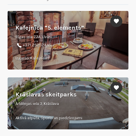
Kafejnīca “5. elements”
Rīgas iela 77A, Līvāni
+371 25252445
Izgaršo, Kafejnīcas
Krāslavas skeitparks
Artilērijas iela 3, Krāslava
Aktīvā atpūta, Sports un piedzīvojumi