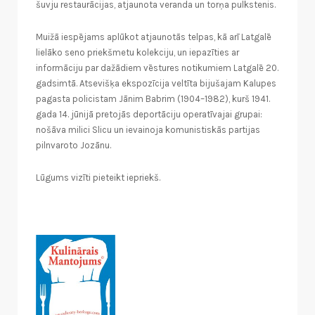
šuvju restaurācijas, atjaunota veranda un torņa pulkstenis.
Muižā iespējams aplūkot atjaunotās telpas, kā arī Latgalē
lielāko seno priekšmetu kolekciju, un iepazīties ar
informāciju par dažādiem vēstures notikumiem Latgalē 20.
gadsimtā. Atsevišķa ekspozīcija veltīta bijušajam Kalupes
pagasta policistam Jānim Babrim (1904–1982), kurš 1941.
gada 14. jūnijā pretojās deportāciju operatīvajai grupai:
nošāva milici Slicu un ievainoja komunistiskās partijas
pilnvaroto Jozānu.
Lūgums vizīti pieteikt iepriekš.