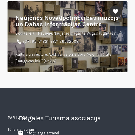
Naujenes Novadpētniecības muzejs
un Dabas Informācijas Centrs
Skolas iela 1, Naujene, Naujenes pagasts, Augšdaugavas novads
+371 65471321; +371 26532508
Kultūra un vēsture, Apskati, Velomaršruti, Velo maršruts
"Daugavas loki" (Nr. 35)
Latgales Tūrisma asociācija
PAR LATGALI
Tūrisma jaunumi
info@latgale.travel