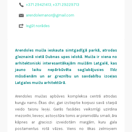
+371 29421413, +371 29229713
arendolemanor@gmail.com
Iegūt norādes
Arendoles muiža ieskauta simtgadīgā parkā, atrodas
gleznainā vietā Dubnas upes ielokā. Muiža ir viena no
arhitektoniski interesantākajām muižām Latgalē, kas
jauno laiku nepārbūvēta saglabājusies līdz
mūsdienām un ar greznību un savdabību izceļas
Latgales muižu arhitektūrā.
Arendoles muižas apbūves kompleksa centrā atrodas
kungu nams. Ēkas divi, gari izstieptie korpusi savā starpā
veido taisnu leņķi. Garās fasādes veiksmīgi uzirdina
mezonīni, lieveņi, astoņstūra tornis ar piramidālu smaili, āra
kāpnes ar graciozi izveidotām margām, kuru gala
postamentus rotā vāzes. Viens no ēkas zelmiņiem