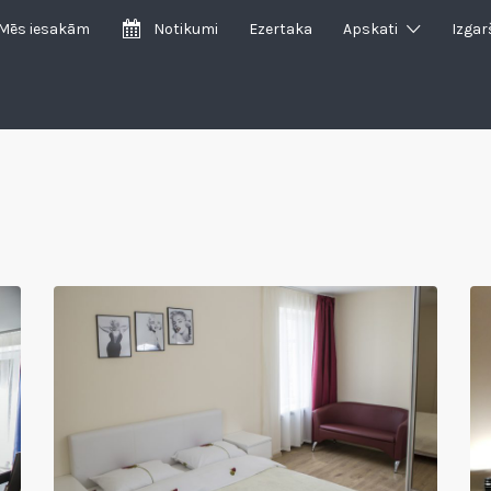
Mēs iesakām
Notikumi
Ezertaka
Apskati
Izgar