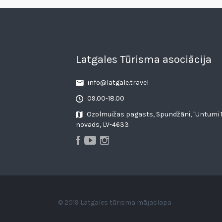
Latgales Tūrisma asociācija
info@latgale.travel
09.00-18.00
Ozolmuižas pagasts, Spundžāni, "Untumi 1
novads, LV-4633
© 2019 Latgales tūrisma mājaslapa