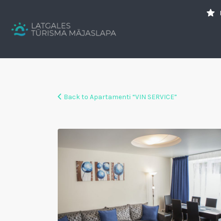
Search
for:
Tavs brīvdienu ceļvedis
Back to Apartamenti “VIN SERVICE”