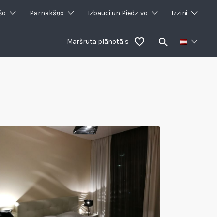
šo
Pārnakšņo
Izbaudi un Piedzīvo
Izzini
Maršruta plānotājs