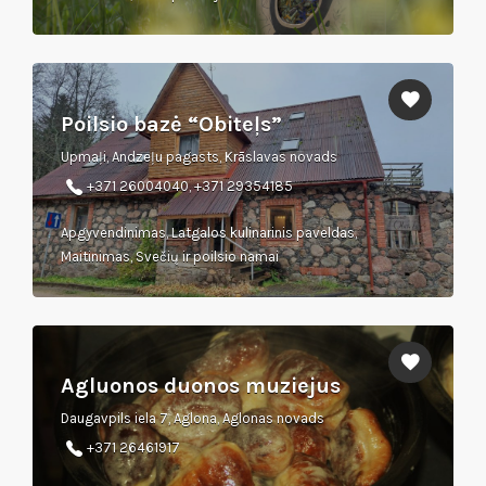
Poilsio bazė “Obiteļs”
Upmaļi, Andzeļu pagasts, Krāslavas novads
+371 26004040, +371 29354185
Apgyvendinimas, Latgalos kulinarinis paveldas,
Maitinimas, Svečių ir poilsio namai
Agluonos duonos muziejus
Daugavpils iela 7, Aglona, Aglonas novads
‎+371 26461917