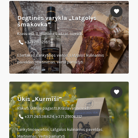
Degtinės varykla „Latgolys
šmakovka”
Kļavu iela 11, Malnava, Ludzas novads
+371 28321856
Ežertakas, Lankytinos vietos, Latgalos kulinarinis
paveldas, Maitinimas, Verta pamatyti
Ūkis „Kurmīši”
Rakuti, Ūdrīšu pagasts,Krāslavas novads
+371 26538824, +371 29106312
Lankytinos vietos, Latgalos kulinarinis paveldas,
Maitinimas, Verta pamatyti