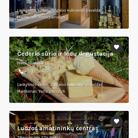
Lankytinos vietos, Latgalos kulinarinis paveldas,
Maitinimas, Verta pamatyti
Čederio sūrio ir ledų degustacija
Preiļu pludmale
+371 25867735
Lankytinos vietos, Latgalos kulinarinis paveldas,
Maitinimas, Verta pamatyti
Ludzos amatininkų centras
Tālavijas iela 27a, Ludza