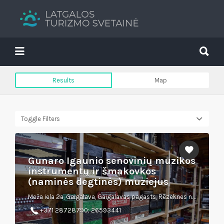
Search
for:
Search
for:
Tavs brīvdienu ceļvedis
Results
Map
Toggle Filters
Gunaro Igaunio senovinių muzikos
instrumentų ir šmakovkos
(naminės degtinės) muziejus
Meža iela 2a, Gaigalava, Gaigalavas pagasts, Rēzeknes novads
+371 28728790; 26593441