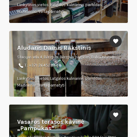
Lankytinos vietos, Latgalos kulinarinis paveldas,
Maitinimas, Verta pamatyti
Aludaris Dainis Rakstinis
Stacijas iela 4, Bērzpils, Bērzpils pagasts, Balvu novads
T.: +371 26452844
Lankytinos vietos, Latgalos kulinarinis paveldas,
Maitinimas, Verta pamatyti
Vasaros terasos kavinė
„Pampūkas”