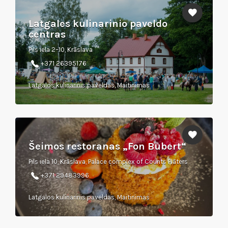
Latgales kulinarinio paveldo
centras
Pils iela 2–10, Krāslava
+371 26395176
Latgalos kulinarinis paveldas, Maitinimas
Šeimos restoranas „Fon Bubert“
Pils iela 10, Krāslava, Palace complex of Counts Plāters
+371 29483996
Latgalos kulinarinis paveldas, Maitinimas