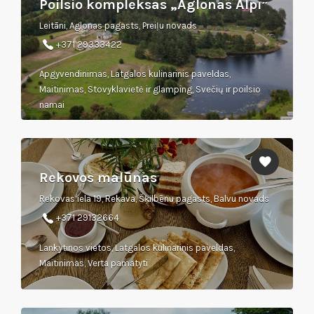
Poilsio kompleksas „Aglonas Alpi”
Leitāni, Aglonas pagasts, Preiļu novads
+371 29333422
Apgyvendinimas, Latgalos kulinarinis paveldas,
Maitinimas, Stovyklavietė ir glamping, Svečių ir poilsio
namai
Rekovos malūnas
Rekovas iela 19, Rekava, Šķilbēnu pagasts, Balvu novads
+371 29132664
Lankytinos vietos, Latgalos kulinarinis paveldas,
Maitinimas, Verta pamatyti