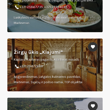
Preiļu pludmales teritorija, Daugavpils iela 53A (pie BMX trases)
+371 25867735, +371 27794042
Lankytinos vietos, Latgalos kulinarinis paveldas,
Maitinimas
Žirgų ūkis „Klajumi”
Kaplava, Kaplavas pagasts, Krāslavas novads
+371 29472638
Apgyvendinimas, Latgalos kulinarinis paveldas,
Maitinimas, Svečių ir poilsio namai, TOP objektai