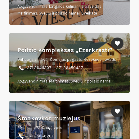
Apgyvendinimas, Latgalos kulinarinis paveldas,
Maitinimas, Svečių ir poilsio namai, Sveikata
Poilsio kompleksas „Ezerkrasti”
Dukstigals, Tilieši, Čornajas pagasts, Rēzeknes novads
+371 26411207 , +371 26450437
Apgyvendinimas, Maitinimas, Svečių ir poilsio namai
Šmakovkos muziejus
Rīgas iela 22, Daugavpils
+371 25666201