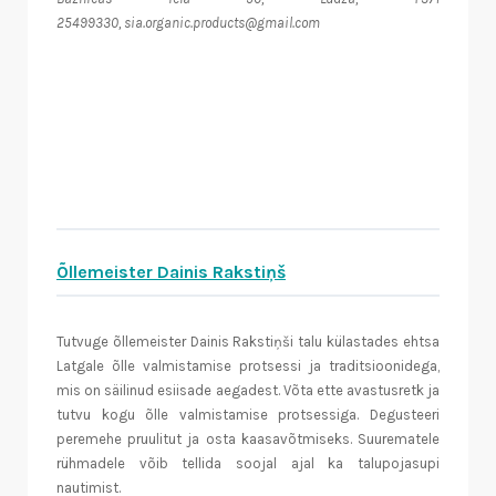
25499330, sia.organic.products@gmail.com
Õllemeister Dainis Rakstiņš
Tutvuge õllemeister Dainis Rakstiņši talu külastades ehtsa
Latgale õlle valmistamise protsessi ja traditsioonidega,
mis on säilinud esiisade aegadest. Võta ette avastusretk ja
tutvu kogu õlle valmistamise protsessiga. Degusteeri
peremehe pruulitut ja osta kaasavõtmiseks. Suurematele
rühmadele võib tellida soojal ajal ka talupojasupi
nautimist.