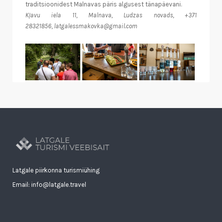
traditsioonidest Malnavas päris algusest tänapäevani.
Kļavu iela 11, Malnava, Ludzas novads, +371
28321856, latgalessmakovka@gmail.com
Latgale piirkonna turismiühing
Email: info@latgale.travel