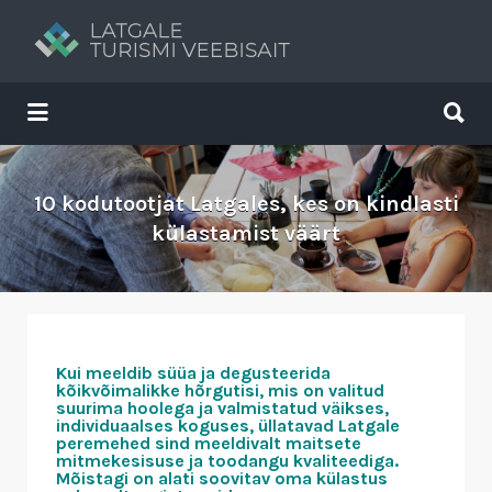
Search
for:
Search
for:
Tavs brīvdienu ceļvedis
10 kodutootjat Latgales, kes on kindlasti
külastamist väärt
Kui meeldib süüa ja degusteerida
kõikvõimalikke hõrgutisi, mis on valitud
suurima hoolega ja valmistatud väikses,
individuaalses koguses, üllatavad Latgale
peremehed sind meeldivalt maitsete
mitmekesisuse ja toodangu kvaliteediga.
Mõistagi on alati soovitav oma külastus