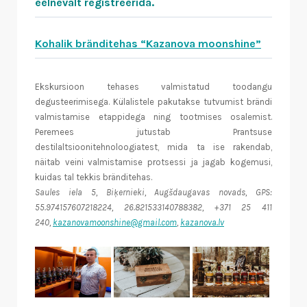
eelnevalt registreerida.
Kohalik bränditehas “Kazanova moonshine”
Ekskursioon tehases valmistatud toodangu
degusteerimisega. Külalistele pakutakse tutvumist brändi
valmistamise etappidega ning tootmises osalemist.
Peremees jutustab Prantsuse
destilaltsioonitehnoloogiatest, mida ta ise rakendab,
näitab veini valmistamise protsessi ja jagab kogemusi,
kuidas tal tekkis bränditehas.
Saules iela 5, Biķernieki, Augšdaugavas novads, GPS:
55.974157607218224, 26.821533140788382, +371 25 411
240,
kazanovamoonshine@gmail.com
,
kazanova.lv