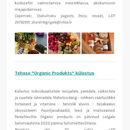
kodusefiiri valmistamise meistriklasse, ekskursiooni
majapidamises.
Cepernieki, Stabulnieku pagasts, Preiļu novads, +371
26782991, skaidritegrigale@inbox.lv
Tehase “Organic Produkts” külastus
Külastus individuaalsetele reisijatele, peredele, väikestele
ja suurtele rühmadele. Mahetoodang – rohkem väärtuslikke
toitaineid ja vitamiine – tervislik eluviis – tasakaalus
ökosüsteem. Puuviljasukaadid, teed ja maitseained.
Pereettevõte Organic products on pälvinud Latgale
turismiauhinna 2022 parima turismiettevõttena.
Baznīcas iela 50, Ludza, +371