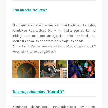
Pruulikoda “Murza”
Üks haruldasematest väikestest pruulikodadest Latgales.
Pakutakse kvaliteetset õlu – nii traditsioonilist kui ka
midagi uute maitsete austajatele. Hetkel toodetakse 3
sorti õlu, ent kavas on sortimenti lähiajal laiendada.
Zaļmuiža, Murāni, Andrupenes pagasts, Krāslavas novads, +371
28723382, bruzismurza@inbox.lv
Talumajapidamine “Kurmīši”
Pakutakse ekskursioone majapidamises: ravimteede