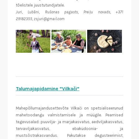
tõelistele juustutundjatele.
Juri, Lubāni, Rušonas pagasts, Preiļu novads, +371
29182355, zsjuri@gmail.com
Talumajapidamine “Vilkači”
Mahepõllumajandusettevõte Vilkači on spetsialiseerunud
mahetoodangu valmistamisele ja müügile. Peamised
tegevusalad: puuvilja- ja marjakasvatus, aedviljakasvatus,
tervaviljakasvatus, ebaküdoonia- ja
mustsõstrakasvandus. Pakutakse degusteerimist,