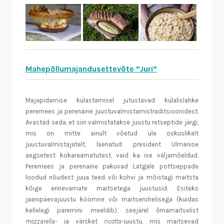
Mahepõllumajandusettevõte “Juri”
Majapidamise külastamisel jutustavad külalislahke
peremees ja perenaine juustuvalmistamistraditsioonidest.
Avastad seda, et siin valmistatakse juustu retseptide järgi,
mis on mitte ainult võetud üle oskuslikelt
juustuvalmistajatelt, laenatud president Ulmanise
aegsetest kokaraamatutest, vaid ka ise väljamõeldud.
Peremees ja perenaine pakuvad Latgale pottseppade
loodud nõudest juua teed või kohvi ja mõistagi maitsta
kõige erinevamate maitsetega juustusid. Esiteks
jaanipäevajuustu köömne või maitserohelisega (kuidas
kellelegi paremini meeldib), seejärel õrnamaitselist
mozzarella-
ja värsket
ricotta-
juustu, mis maitsevad