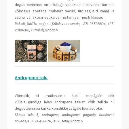
degusteerimine; oma käega vahaküünalde valmistamine;
võimalus soetada maheürditeesid, ürdisegusid vanni ja
sauna; vahakosmeetika valmistamise meistriklassid.
Rakuti, Ūdrīšu pagasts,Krāslavas novads, +371 26538824, +371
29106312, kurmisi@inbox.lv
Andrupene talu
Võimalik, et maitsvaima kukli
casnāgs
‘i- ehk
küüslauguvõiga leiab Andrupene talust. Võib tellida nii
degusteerimisi kui ka korralikke Latgale lõunasööke.
Skolas iela 5, Andrupene, Andrupenes pagasts, Kraslavas
novads, +371 26458876, laukuseta@inbox.lv