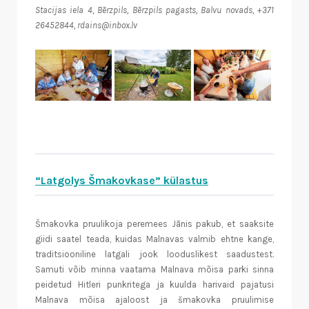
Stacijas iela 4, Bērzpils, Bērzpils pagasts, Balvu novads, +371
26452844, rdains@inbox.lv
“Latgolys Šmakovkase” külastus
Šmakovka pruulikoja peremees Jānis pakub, et saaksite
giidi saatel teada, kuidas Malnavas valmib ehtne kange,
traditsiooniline latgali jook looduslikest saadustest.
Samuti võib minna vaatama Malnava mõisa parki sinna
peidetud Hitleri punkritega ja kuulda harivaid pajatusi
Malnava mõisa ajaloost ja šmakovka pruulimise