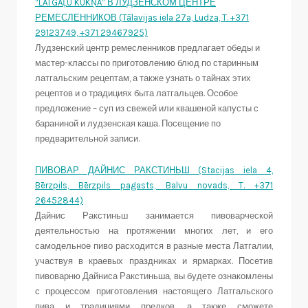
“LATGAĻU KUKŅA” В ЛУДЗЕНСКОМ ЦЕНТРЕ
РЕМЕСЛЕННИКОВ (Tālavijas iela 27a, Ludza, T. +371
29123749, +371 29467925)
Лудзенский центр ремесленников предлагает обеды и
мастер-классы по приготовлению блюд по старинным
латгальским рецептам, а также узнать о тайнах этих
рецептов и о традициях быта латгальцев. Особое
предложение – суп из свежей или квашеной капусты с
бараниной и лудзенская каша. Посещение по
предварительной записи.
ПИВОВАР ДАЙНИС РАКСТИНЬШ (Stacijas iela 4,
Bērzpils, Bērzpils pagasts, Balvu novads, T. +371
26452844)
Дайнис Ракстиньш занимается пивоварческой
деятельностью на протяжении многих лет, и его
самодельное пиво расходится в разные места Латгалии,
участвуя в краевых праздниках и ярмарках. Посетив
пивоварню Дайниса Ракстиньша, вы будете ознакомлены
с процессом приготовления настоящего Латгальского
пива и традициями предков, а также сможете