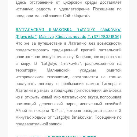
здесь отстранение от цифровой среды доставляет
истинную радость и удовлетворение. Посещение по
предварительной записи. Сайт: klajumi.lv
ЛАТГАЛЬСКАЯ ШМАКОВКA “LATGOLYS ŠMAKOVKA”
(Kļavu iela 11, Malnava, Kārsavas novads, T. +371 28321856)
Что же за путешествие в Латгалию без возможности
продегустировать традиционный крепкий латгальский
напиток – настоящую шмаковку! Конечно, все хорошо, что
в меру. В “Latgolys šmakovka”, расположенной на
территории Малнавской усадьбы, обвитой
историческими сказаниями, предлагается не только
послушать легенду о пребывании самого Гитлера в
Латгалии и узнать о традициях приготовления шмаковки,
но и открыть новый мир латгальского вкуса, попробовав
настоящий деревенский пирог, испеченный хозяйкой
Айной из пекарни “Dzīles”, которая находится всего в 5
минутах ходьбы от “Latgolys Šmakovka”. Посещение по
предварительной записи.