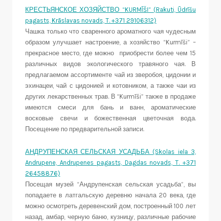
КРЕСТЬЯНСКОЕ ХОЗЯЙСТВО “KURMĪŠI” (Rakuti, Ūdrīšu
pagasts, Krāslavas novads, T. +371 29106312)
Чашка только что сваренного ароматного чая чудесным
образом улучшает настроение, а хозяйство “Kurmīši” –
прекрасное место, где можно приобрести более чем 15
различных видов экологического травяного чая. В
предлагаемом ассортименте чай из зверобоя, цидонии и
эхинацеи, чай с цидонией и котовником, а также чаи из
других лекарственных трав. В “Kurmīši” также в продаже
имеются смеси для бань и ванн, ароматические
восковые свечи и божественная цветочная вода.
Посещение по предварительной записи.
АНДРУПЕНСКАЯ СЕЛЬСКАЯ УСАДЬБА (Skolas iela 3,
Andrupene, Andrupenes pagasts, Dagdas novads, T. +371
26458876)
Посещая музей “Андрупенская сельская усадьба”, вы
попадаете в латгальскую деревню начала 20 века, где
можно осмотреть деревенский дом, построенный 100 лет
назад, амбар, черную баню, кузницу, различные рабочие