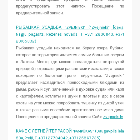
продегустировать этот напиток. Посещение по
предварительной записи.
РЫБАЦКАЯ УСАДЬБА “ZVEJNIEKI” (“Zvejnieki”, Īdeņa,
Nagļu pagasts, Rēzenes novads, T. +371 28301143, +371
29165392)
Рыбацкая усадьба находится на берегу озера Лубанс,
которое по территории является самым большим озером
в Латвии. Место, где можно наслаждаться нетронутой
природой, потрясающими рассветами и закатами, а также
походами по болотной тропе Тейрумники. “Zvejnieki”
предлагает насладиться превосходными блюдами из
рыбы: рыбный суп, запеченный в духовке судак или карп
с картофелем, котлеты из щуки и плотвы и др.; в сезон
охоты на уток можно попробовать тушенку из дикой утки,
а также разными способами приготовленное мясо дичи.
Посещение по предварительной записи. Сайт:
zvejnieki.lv
КАФЕ С ЛЕТНЕЙ ТЕРРАСОЙ “PAMPŪKAS” (Daugavpils iela
53a, Preiļi, T. +371 27794042, +371 25867735)