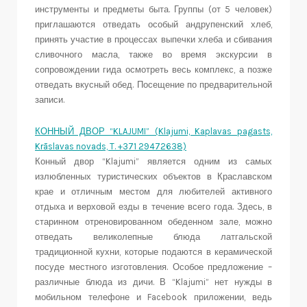
инструменты и предметы быта. Группы (от 5 человек)
приглашаются отведать особый андрупенский хлеб,
принять участие в процессах выпечки хлеба и сбивания
сливочного масла, также во время экскурсии в
сопровождении гида осмотреть весь комплекс, а позже
отведать вкусный обед. Посещение по предварительной
записи.
КОННЫЙ ДВОР “KLAJUMI” (Klajumi, Kaplavas pagasts,
Krāslavas novads, T. +371 29472638)
Конный двор “Klajumi” является одним из самых
излюбленных туристических объектов в Краславском
крае и отличным местом для любителей активного
отдыха и верховой езды в течение всего года. Здесь, в
старинном отреновированном обеденном зале, можно
отведать великолепные блюда латгальской
традиционной кухни, которые подаются в керамической
посуде местного изготовления. Особое предложение –
различные блюда из дичи. В “Klajumi” нет нужды в
мобильном телефоне и Facebook приложении, ведь