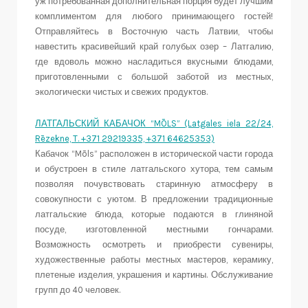
уж потребованная дополнительная порция будет лучшим
комплиментом для любого принимающего гостей!
Отправляйтесь в Восточную часть Латвии, чтобы
навестить красивейший край голубых озер – Латгалию,
где вдоволь можно насладиться вкусными блюдами,
приготовленными с большой заботой из местных,
экологически чистых и свежих продуктов.
ЛАТГАЛЬСКИЙ КАБАЧОК “MŌLS” (Latgales iela 22/24,
Rēzekne, T. +371 29219335, +371 64625353)
Кабачок “Mōls” расположен в исторической части города
и обустроен в стиле латгальского хутора, тем самым
позволяя почувствовать старинную атмосферу в
совокупности с уютом. В предложении традиционные
латгальские блюда, которые подаются в глиняной
посуде, изготовленной местными гончарами.
Возможность осмотреть и приобрести сувениры,
художественные работы местных мастеров, керамику,
плетеные изделия, украшения и картины. Обслуживание
групп до 40 человек.