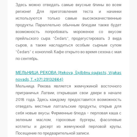
Здесь можно отведать самые вкусные блины во всем
регионе! Для приготовления теста и начинки
используются только самые высококачественные
продукты. Параллельно обычным блюдам также будет
возможность попробовать мороженое со вкусом
прейльского сыра “Čedars”, продегустировать 3 вида
сыров, а также насладиться особым сырным супом
“Čedars” с коноплей. Кафе открыто во время сезона с мая
по сентябрь.
МЕЛЬНИЦА РЕКОВА (Rekova, Šķilbēnu pagasts, Viļakas
novads, T. +371 29132664)
Мельница Рекова является жемчужиной восточного
приграничья Латвии, открывшая свои двери в начале
2018 года. Здесь каждому предоставится возможность
отведать местные латгальские продукты, открыв для
себя новые вкусы. Фирменные блюда – перловая каша с
зеленым маслом, гороховые бургеры, фасолевые
котлеты и десерт из жемчужной перловой крупы.
Посещение по предварительной записи.