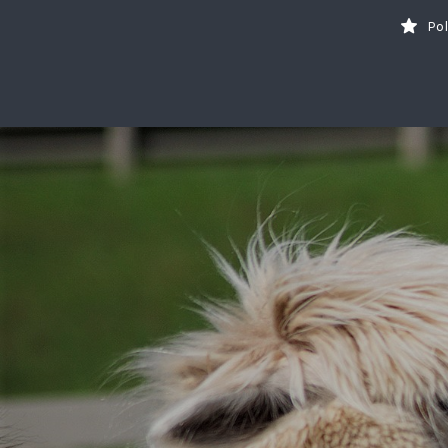
Search
Po
for:
Tavs brīvdienu ceļvedis