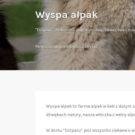
Wyspa alpak
"Dzīpari", Bebrenes pagasts, Augšdaugavas nov
Miejsca zaInteresowań
,
Zabytki
Wyspa alpak to farma alpak w Selii z dużym s
dźwiękach natury, nasza włóczka z wełny alpak
W domu “Dzīparu” jest wszystko ciekawe o wyr