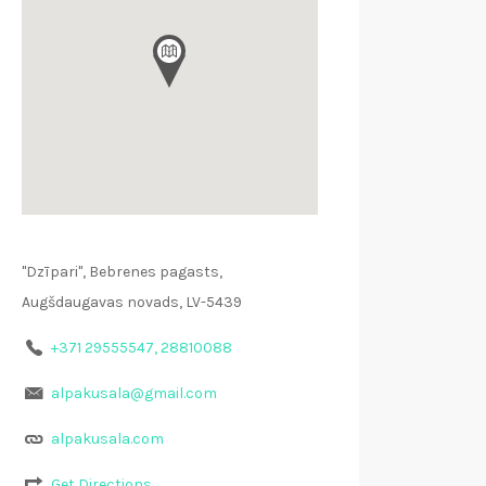
"Dzīpari", Bebrenes pagasts,
Augšdaugavas novads, LV-5439
+371 29555547, 28810088
alpakusala@gmail.com
alpakusala.com
Get Directions