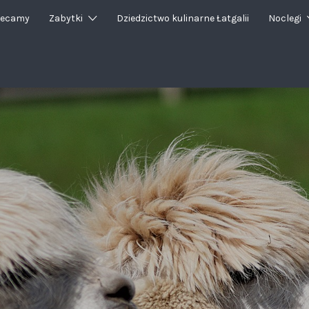
lecamy
Zabytki
Dziedzictwo kulinarne Łatgalii
Noclegi