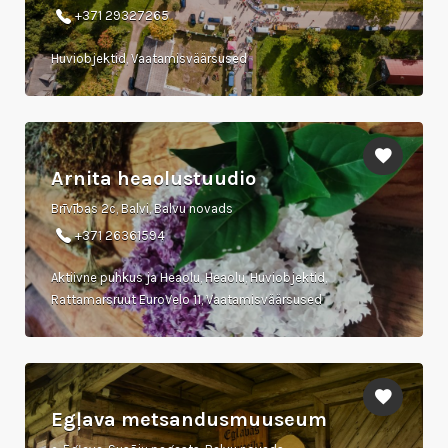
+371 29327265
Huviobjektid, Vaatamisväärsused
Arnita heaolustuudio
Brīvības 2c, Balvi, Balvu novads
+371 26361594
Aktiivne puhkus ja Heaolu, Heaolu, Huviobjektid,
Rattamarsruut EuroVelo 11, Vaatamisväärsused
Egļava metsandusmuuseum