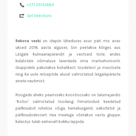
+371 29132664
Get Directions
Rekova veski
on idapiiri läheduses asuv pärl, mis avas
uksed 2018. aasta alguses. Siin peetakse kõrges aus
Latgale kulinaariapärandit ja vastvaid toite, andes
külalistele võimaluse laiendada oma maitsehorisonti.
Gruppidele pakutakse kohalikest toodetest ja muistsete
ning ka uute retseptide alusel valmistatud latgalepäraste
einete nautimist.
Roogade üheks peamiseks koostisosaks on talumajandis
“Kotiņi” valmistatud toodang. Firmatoidud: keedetud
pärlkruubid rohelise võiga, herneburgerid, oakotletid ja
pärlkruubidessert. Hea meelega võetakse vastu gruppe,
külastus tuleb eelnevalt kokku leppida.