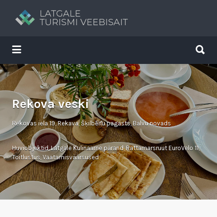
Search
for:
Search
for:
Tavs brīvdienu ceļvedis
Rekova veski
Rekovas iela 19, Rekava, Šķilbēnu pagasts, Balvu novads
Huviobjektid
,
Latgale Kulinaarne pärand
,
Rattamarsruut EuroVelo 11
,
Toitlustus
,
Vaatamisväärsused