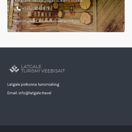
c. Egļava, Susāju pagasts, Balvu novads
+371 29243878
Huviobjektid, Vaatamisväärsused
Latgale piirkonna turismiühing
Email: info@latgale.travel