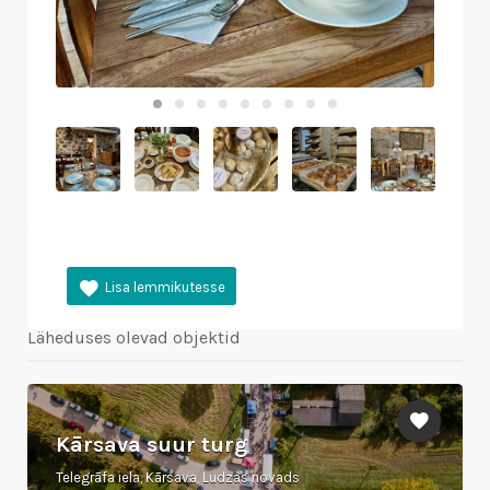
Läheduses olevad objektid
Kārsava suur turg
Telegrāfa iela, Kārsava, Ludzas novads