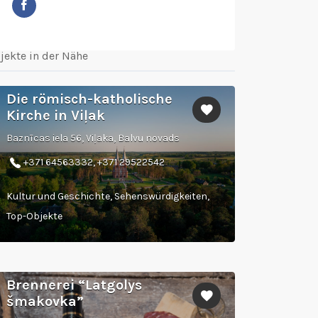
jekte in der Nähe
Die römisch-katholische
Kirche in Viļak
Baznīcas iela 56, Viļaka, Balvu novads
+371 64563332, +371 29522542
Kultur und Geschichte, Sehenswürdigkeiten,
Top-Objekte
Brennerei “Latgolys
šmakovka”