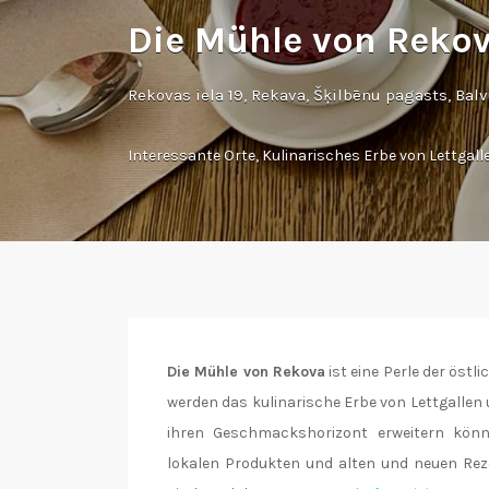
Die Mühle von Reko
Rekovas iela 19, Rekava, Šķilbēnu pagasts, Bal
Interessante Orte
,
Kulinarisches Erbe von Lettgall
Die Mühle von Rekova
ist eine Perle der östli
werden das kulinarische Erbe von Lettgallen 
ihren Geschmackshorizont erweitern könn
lokalen Produkten und alten und neuen Reze