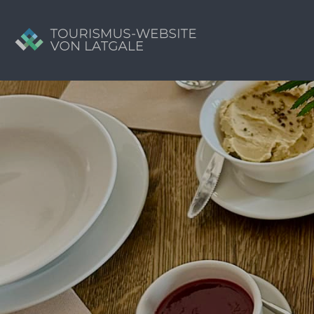
Suchen
nach:
Tavs brīvdienu ceļvedis