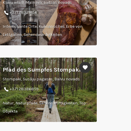
Kļavu iela 11, Malnava, Ludzas novads
+371 28321856
Interessante Orte, Kulinarisches Erbe von
Lettgallen, Sehenswürdigkeiten
Pfad des Sumpfes Stompaki
Stompaki, Susāju pagasts, Balvu novads
+371 28386859
Natur, Naturpfade, Sehenswürdigkeiten, Top-
Objekte