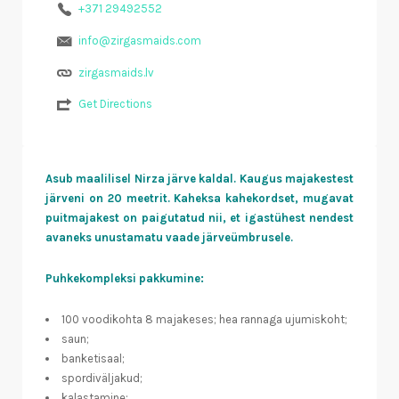
+371 29492552
info@zirgasmaids.com
zirgasmaids.lv
Get Directions
Asub maalilisel Nirza järve kaldal. Kaugus majakestest
järveni on 20 meetrit. Kaheksa kahekordset, mugavat
puitmajakest on paigutatud nii, et igastühest nendest
avaneks unustamatu vaade järveümbrusele.
Puhkekompleksi pakkumine:
100 voodikohta 8 majakeses; hea rannaga ujumiskoht;
saun;
banketisaal;
spordiväljakud;
kalastamine;