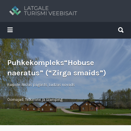
Search
for:
Search
for:
Tavs brīvdienu ceļvedis
Puhkekompleks“Hobuse
naeratus” (“Zirga smaids”)
Raipole, Nirzas pagasts, Ludzas novads
Öömajad
,
Telkimine ja Glamping