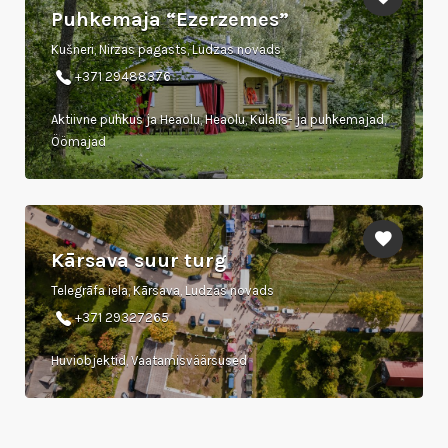
Puhkemaja “Ezerzemes”
Kušneri, Nirzas pagasts, Ludzas novads
+371 29488376
Aktiivne puhkus ja Heaolu, Heaolu, Külalis- ja puhkemajad,
Öömajad
Kārsava suur turg
Telegrāfa iela, Kārsava, Ludzas novads
+371 29327265
Huviobjektid, Vaatamisväärsused