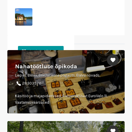
Läheduses olevad objektid
Nahatöötluse õpikoda
Liepas, Bēliņi, Briežuciema pagasts, Balvu novads,
28303578
Käsitöö ja majapidamised, Rattamarsruut EuroVelo 11,
Vaatamisväärsused