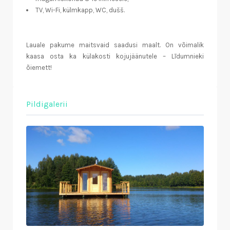
TV, Wi-Fi, külmkapp, WC, dušš.
Lauale pakume maitsvaid saadusi maalt. On võimalik
kaasa osta ka külakosti kojujäänutele – Līdumnieki
õiemett!
Pildigalerii