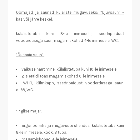
Öömajad ja saunad külaliste mugavuseks: “Ujuvsaun” –
kas või järve keskel:
külalistetuba kuni 8-le inimesele, seedripuidust
vooderdusega saun, magamiskohad 4-le inimesele, WC.
“Õunaaia saun”:
vaikuse nautimine: külalistetuba kuni 10-le inimesele,
2-s eraldi toas magamiskohad 6-le inimesele,
Wi-Fi, külmkapp, seedripuidust vooderdusega saun,
dušš, WC.
“Inglise maja”:
ergonoomika ja mugavuste ühendus: külalistetuba kuni
8-le inimesele, köök, 3 tuba,
magamiskohad 8-le inimesele,