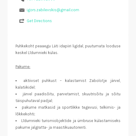
igors.zabilevskis@gmail.com
Get Directions
Puhkekoht peaaegu Läti idapiiri ligidal, puutumata looduse
keskel Līdumnieki külas.
Pakume:
aktiivset puhkust – kalastamist Zabolotje järvel,
kalatiikidel;
järvel paadisõitu, parvetamist, skuutrisõitu ja sõitu
täispuhutaval padjal;
pakume matkasid ja sportlikke tegevusi, telkimis- ja
lõkkekohti;
Līdumnieki turismiobjektide ja ümbruse külastamiseks
pakume jalgratta- ja maastikuautorenti.