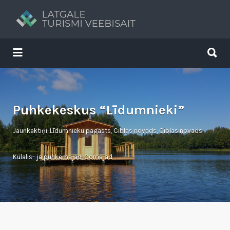
Search
for:
Search
for:
Tavs brīvdienu ceļvedis
Puhkekeskus “Līdumnieki”
Jaunkaktiņi, Līdumnieku pagasts, Ciblas novads, Ciblas novads
Külalis- ja puhkemajad
,
Öömajad