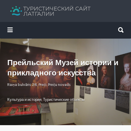
Искать:
Искать:
Путеводитель твоего отдыха
Прейльский Музей истории и
прикладного искусства
Raiņa bulvāris 28, Preiļi, Preiļu novads
Культура и история
,
Туристические объекты