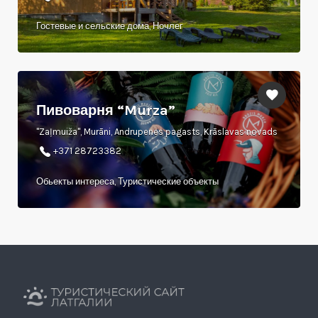
Гостевые и сельские дома, Ночлег
Пивоварня “Murza”
"Zaļmuiža", Murāni, Andrupenes pagasts, Krāslavas novads
+371 28723382
Обьекты интереса, Туристические объекты