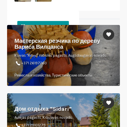
Ближайшие объекты
Мастерская резчика по дереву
Вариса Вилцанса
Kļavas "Ritiņi", Vaboles pagasts, Augšdaugavas novads
+371 26197260
Ремесла и хозяйства, Туристические объекты
Дом отдыха “Sidari”
Aulejas pagasts, Krāslavas novads
+371 29101275