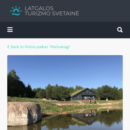
Search
for:
Search
for:
Tavs brīvdienu ceļvedis
Back to Poilsio parkas “Priežvanagi”