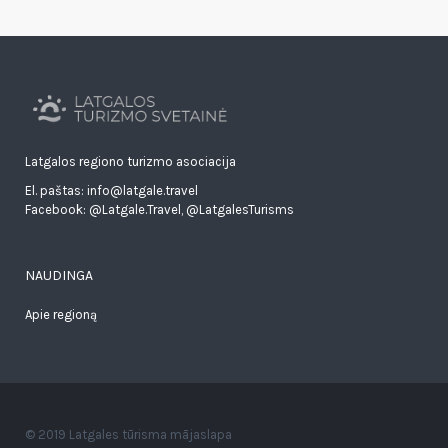
Latgalos regiono turizmo asociacija
El. paštas: info@latgale.travel
Facebook:
@Latgale.Travel
,
@LatgalesTurisms
NAUDINGA
Apie regioną
© 2019 Latgales tūrisma mājaslapa