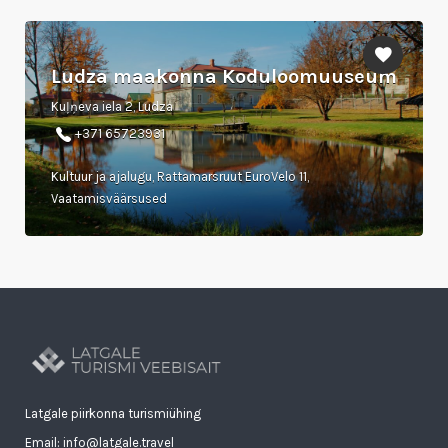
Ludza maakonna Koduloomuuseum
Kuļņeva iela 2, Ludza
+371 65723931
Kultuur ja ajalugu, Rattamarsruut EuroVelo 11,
Vaatamisväärsused
Latgale piirkonna turismiühing
Email: info@latgale.travel