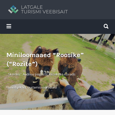
Search
for:
Search
for:
Tavs brīvdienu ceļvedis
Miniloomaaed “Roosike”
(“Rozīte”)
„Skredeļi”, Audriņu pagasts, Rēzeknes novads
Huviobjektid
,
Vaatamisväärsused