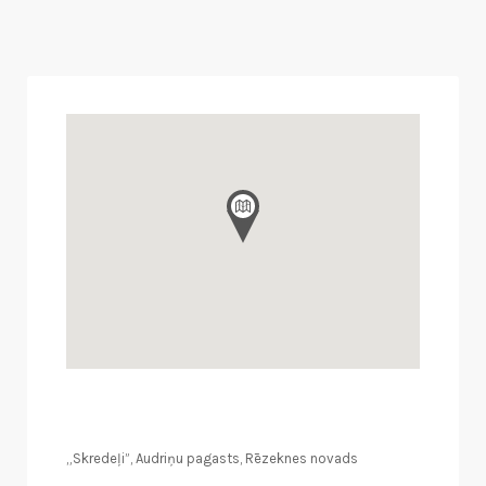
„Skredeļi”, Audriņu pagasts, Rēzeknes novads