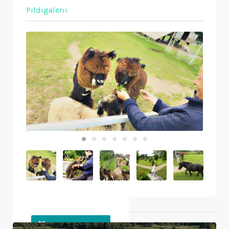
Pildigalerii
Läheduses olevad objektid