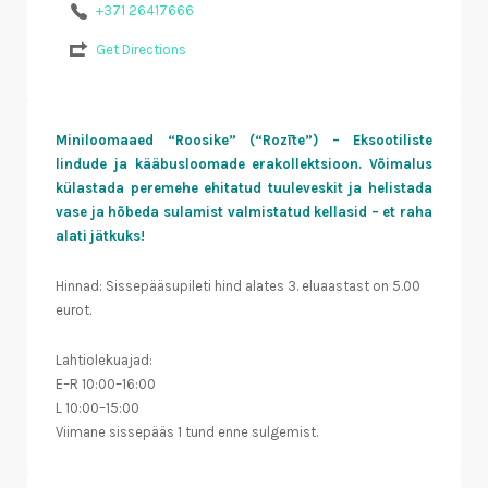
+371 26417666
Get Directions
Miniloomaaed “Roosike” (“Rozīte”) – Eksootiliste
lindude ja kääbusloomade erakollektsioon. Võimalus
külastada peremehe ehitatud tuuleveskit ja helistada
vase ja hõbeda sulamist valmistatud kellasid – et raha
alati jätkuks!
Hinnad: Sissepääsupileti hind alates 3. eluaastast on 5.00
eurot.
Lahtiolekuajad:
E–R 10:00–16:00
L 10:00–15:00
Viimane sissepääs 1 tund enne sulgemist.