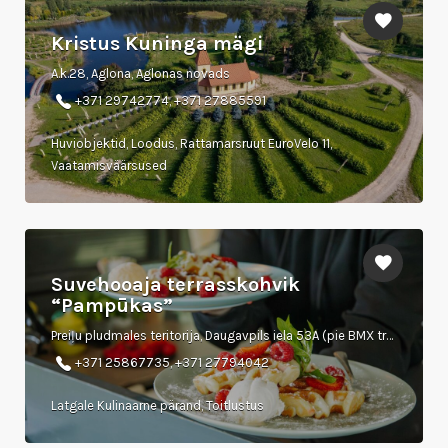
Kristus Kuninga mägi
A.k.28, Aglona, Aglonas novads
+371 29742774, +371 27885591
Huviobjektid, Loodus, Rattamarsruut EuroVelo 11,
Vaatamisväärsused
Suvehooaja terrasskohvik
“Pampūkas”
Preiļu pludmales teritorija, Daugavpils iela 53A (pie BMX trases)
+371 25867735, +371 27794042
Latgale Kulinaarne pärand, Toitlustus