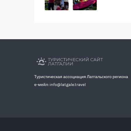
Туристическая ассоциация Латгальского региона
е-мейл: info@latgale.travel