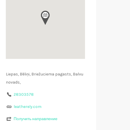
Liepas, Bēliņi, Briežuciema pagasts, Balvu
novads,
28303578
leatherely.com
Получить направление