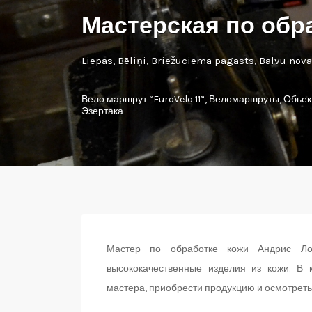
Мастерская по обр
Liepas, Bēliņi, Briežuciema pagasts, Balvu nova
Вело маршрут “EuroVelo 11”
,
Веломаршруты
,
Обьек
Эзертака
Мастер по обработке кожи Андрис Лоч
высококачественные изделия из кожи. В 
мастера, приобрести продукцию и осмотрет