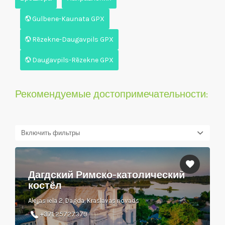
Gulbene-Kaunata GPX
Rēzekne-Daugavpils GPX
Daugavpils-Rēzekne GPX
Рекомендуемые достопримечательности:
Включить фильтры
Дагдский Римско-католический
костёл
Alejas iela 2, Dagda, Kraslavas novads
+371 25727379