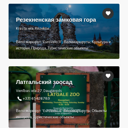
Резекненская замковая гора
Krasta iela, Rēzekne
Вело маршрут “EuroVelo 11”, Веломаршруты, Культура и
история, Природа, Туристические объекты
Латгальский зоосад
Vienības iela 27, Daugavpils
+371 65426789
Вело маршрут “EuroVelo 11”, Веломаршруты, Обьекты
интереса, Туристические объекты