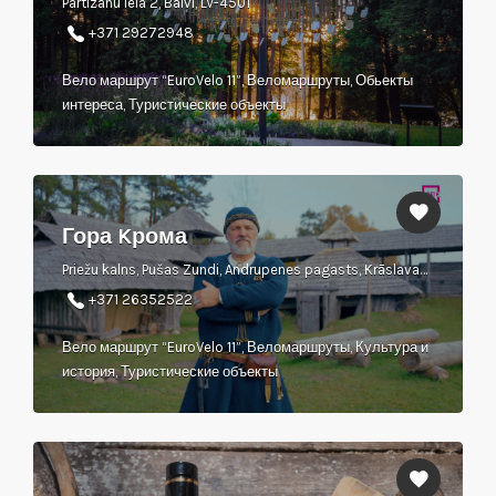
Partizānu iela 2, Balvi, LV-4501
+371 29272948
Вело маршрут “EuroVelo 11”, Веломаршруты, Обьекты
интереса, Туристические объекты
Гора Kрома
Priežu kalns, Pušas Zundi, Andrupenes pagasts, Krāslavas novads
+371 26352522
Вело маршрут “EuroVelo 11”, Веломаршруты, Культура и
история, Туристические объекты