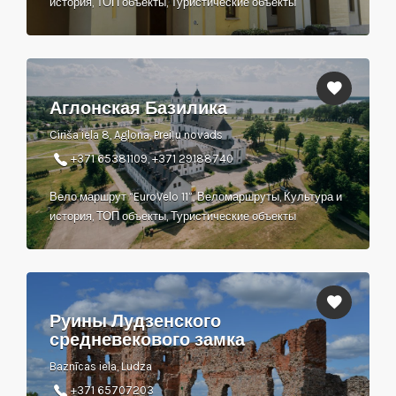
история, ТОП объекты, Туристические объекты
Аглонская Базилика
Ciriša iela 8, Aglona, Preiļu novads
+371 65381109, +371 29188740
Вело маршрут “EuroVelo 11”, Веломаршруты, Культура и
история, ТОП объекты, Туристические объекты
Руины Лудзенского
средневекового замка
Baznīcas iela, Ludza
+371 65707203