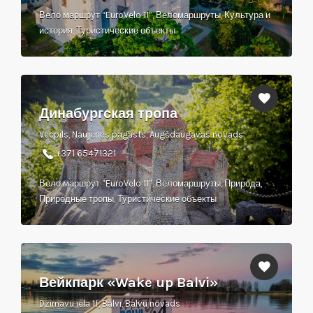
Вело маршрут “EuroVelo 11”, Веломаршруты, Культура и
история, Туристические объекты
Динабургская тропа
Vecpils, Naujenes pagasts, Augšdaugavas novads
+371 65471321
Вело маршрут “EuroVelo 11”, Веломаршруты, Природа,
Природные тропы, Туристические объекты
Вейкпарк «Wake up Balvi»
Dzirnavu iela 1f, Balvi, Balvu novads