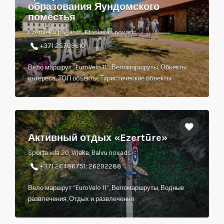
образования Яундомского
поместья
Ezernieku pagasts, Kraslavas novads
+371 25709610
Вело маршрут “EuroVelo 11”, Веломаршруты, Обьекты
интереса, ТОП объекты, Туристические объекты
Активный отдых «Ezertūre»
Sporta iela 20, Viļaka, Balvu novads
+371 26486751; 26292288
Вело маршрут “EuroVelo 11”, Веломаршруты, Водные
развлечения, Отдых и развлечения