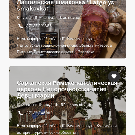
Латгальская шмаковкa “Latgolys
šmakovka”
Kļavu iela 11, Malnava, Ludzas novads
+371 28321856
Вело маршрут “EuroVelo 11”, Веломаршруты,
Латгальская традиционная кухня, Обьекты интереса,
Питание, Туристические объекты, Эзертака
Сарканская Pимско-католическая
церковь Hепорочного зачатия
Девы Mарии
Sarkani, Lendžu pagasts, Rēzeknes novads
+371 28345990
Вело маршрут “EuroVelo 11”, Веломаршруты, Культура и
история, Туристические объекты