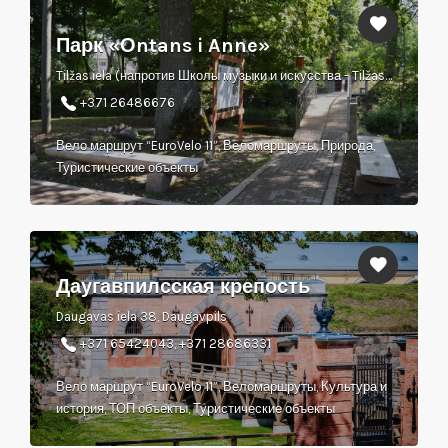
Парк «Оntans i Anne»
Tilžas iela (напротив Школы музыки и искусства - Tilžas 17), Baltinava, Balvu novads
+371 26486676
Вело маршрут “EuroVelo 11”, Веломаршруты, Природа,
Туристические объекты
Даугавпилсская крепость
Daugavas iela 38, Daugavpils
+371 65424043, +371 28686331
Вело маршрут “EuroVelo 11”, Веломаршруты, Культура и
история, ТОП объекты, Туристические объекты