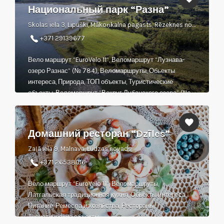
Национальный парк “Разна”
Skolas iela 3, Lipuški, Mākoņkalna pagasts, Rēzeknes novads
+371 29139677
Вело маршрут “EuroVelo 11”, Веломаршрут “Лузнава-
озеро Разнас” (№ 784), Веломаршруты, Обьекты
интереса, Природа, ТОП объекты, Туристические
объекты, Веломаршрут “Вокруг Лубанского озера” (No.
33)
Домашний ресторан “Dzīles”
Zaļā iela 9, Malnava, Ludzas novads
+371 26538016
Вело маршрут “EuroVelo 11”, Веломаршруты,
Латгальская традиционная кухня, Обьекты интереса,
Питание, Ремесла и хозяйства, Рестораны,
Туристические объекты