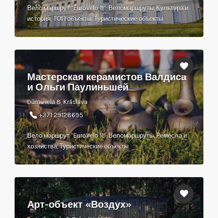
Вело маршрут “EuroVelo 11”, Веломаршруты, Культура и
история, ТОП объекты, Туристические объекты
Мастерская керамистов Валдиса
и Ольги Паулиньшей
Dūmu iela 8, Krāslava
+371 29128695
Вело маршрут “EuroVelo 11”, Веломаршруты, Ремесла и
хозяйства, Туристические объекты
Арт-объект «Воздух»