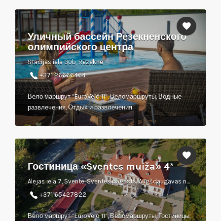
Уличный бассейн Резекненского
олимпийского центра
Stacijas iela 30b, Rēzekne
+371 26666464
Вело маршрут “EuroVelo 11”, Веломаршруты, Водные
развлечения, Отдых и развлечения
Гостиница «Sventes muiža» 4*
Alejas iela 7, Svente, Sventes pagasts, Augšdaugavas novads
+371 65427822
Вело маршрут “EuroVelo 11”, Веломаршруты, Гостиницы,