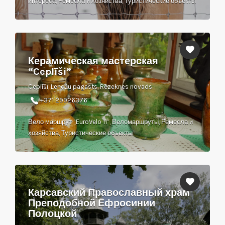
интереса, Ремесла и хозяйства, Туристические объекты
Керамическая мастерская
“Ceplīši”
Ceplīši, Lendžu pagasts, Rēzeknes novads
+371 29926376
Вело маршрут “EuroVelo 11”, Веломаршруты, Ремесла и
хозяйства, Туристические объекты
Карсавский Православный храм
Преподобной Ефросинии
Полоцкой