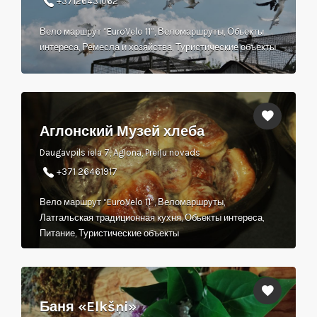
+37126431062
Вело маршрут “EuroVelo 11”, Веломаршруты, Обьекты
интереса, Ремесла и хозяйства, Туристические объекты
Аглонский Музей хлеба
Daugavpils iela 7, Aglona, Preiļu novads
‎+371 26461917
Вело маршрут “EuroVelo 11”, Веломаршруты,
Латгальская традиционная кухня, Обьекты интереса,
Питание, Туристические объекты
Баня «Elkšņi»