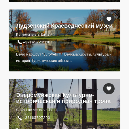
Лудзенский Краеведческий музей
Kuļņeva iela 2, Ludza
+371 65723931
Вело маршрут “EuroVelo 11”, Веломаршруты, Культура и
история, Туристические объекты
Эверсмуйжская Культурно-
историческая и природная тропа
Cibla, Ludzas novads
+371 65707203