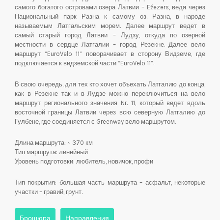
самого богатого островами озера Латвии – Ežezers, ведя через
Национальный парк Разна к самому оз. Разна, в народе
называемым Латгальским морем. Далее маршрут ведет в
самый старый город Латвии – Лудзу, откуда по озерной
местности в сердце Латгалии – город Резекне. Далее вело
маршрут “EuroVelo 11” поворачивает в сторону Видземе, где
подключается к видземской части “EuroVelo 11”.
В свою очередь, для тех кто хочет объехать Латгалию до конца,
как в Резекне так и в Лудзе можно переключиться на вело
маршрут регионального значения Nr. 11, который ведет вдоль
восточной границы Латвии через всю северную Латгалию до
Гулбене, где соединяется с Greenway вело маршрутом.
Длина маршрута: ~ 370 км
Тип маршрута: линейный
Уровень подготовки: любитель, новичок, профи
Тип покрытия: большая часть маршрута – асфальт, некоторые
участки – гравий, грунт.
Брошюра
Направления