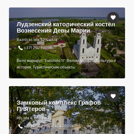
Лудзенский католический костёл
Вознесения Девы Марии
Baznīcas iela 52, Ludza
+371 20240098
Вело маршрут “EuroVelo 11”, Веломаршруты, Культура и
история, Туристические объекты
Замковый комплекс Графов
Плятеров
Pils iela 6, Krāslava
+371 656 23586; 65622201