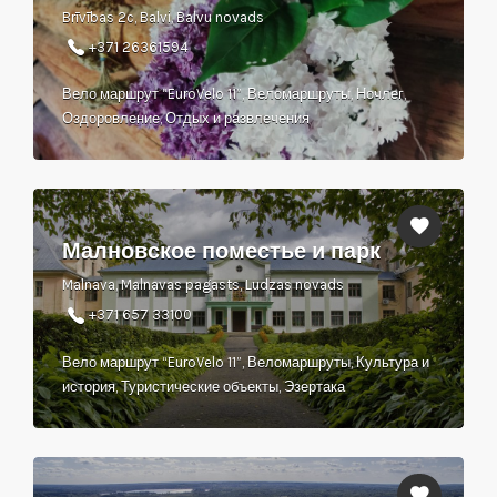
Brīvības 2c, Balvi, Balvu novads
+371 26361594
Вело маршрут “EuroVelo 11”, Веломаршруты, Ночлег,
Оздоровление, Отдых и развлечения
Малновское поместье и парк
Malnava, Malnavas pagasts, Ludzas novads
+371 657 33100
Вело маршрут “EuroVelo 11”, Веломаршруты, Культура и
история, Туристические объекты, Эзертака