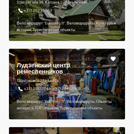
Stacijas iela 36, Kārsava, Ludzas novads
+371 20235963
Вело маршрут “EuroVelo 11”, Веломаршруты, Культура и
история, Туристические объекты
Лудзенский центр
ремесленников
Tālavijas iela 27a, Ludza
+371 29123749; +371 29467925
Вело маршрут “EuroVelo 11”, Веломаршруты, Обьекты
интереса, ТОП объекты, Туристические объекты