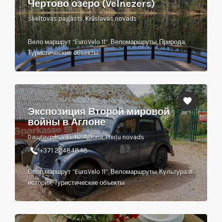
Чертово озеро (Velnezers)
Šķeltovas pagasts, Krāslavas novads
Вело маршрут “EuroVelo 11”, Веломаршруты, Природа,
Туристические объекты
Экспозиция Второй мировой
войны в Аглоне
Daugavpils iela 40, Aglona, Preiļu novads
+371 22484848
Вело маршрут “EuroVelo 11”, Веломаршруты, Культура и
история, Туристические объекты