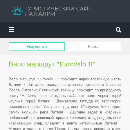
Искать:
Искать:
Путеводитель твоего отдыха
Результаты
Карта
Вело маршрут “EuroVelo 11”
Вело маршрут “EuroVelo 11” проходит через восточную часть
Латвии – Латгалию, заходя со стороны литовского Зарасая.
После Литовско-Латвийской границы проходит по природному
парку “Medemu ezeraine”, вдоль оз. Свенте ведет через второй
крупный город Латвии – Даугавпилс. Оттуда по территории
природного парка “Излучины Даугавы” (Daugavas loki) вдоль
самой большой реки Латвии – Даугавы ведет в красивый
небольшой приграничный городок Краславу, откуда, вдоль цепи
красивейших озер, следует в центр католицизма Латвии –
Аглону и далее в Дагду. После Дагды дорога проходит мимо