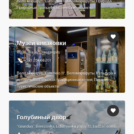
Вело маршрут “EuroVelo 11”, Веломаршруты, Природа,
Природные тропы, Туристические объекты
Музей шмаковки
Rīgas iela 22, Daugavpils
+371 25666201
Вело маршрут “EuroVelo 11”, Веломаршруты, Культура и
история, Латгальская традиционная кухня, Питание,
Туристические объекты
Голубиный двор
“Grunduļi”, Berezovka, Līdumnieku pagasts, Ludzas novads