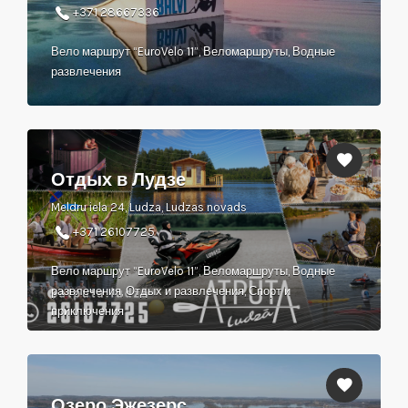
+371 28667336
Вело маршрут “EuroVelo 11”, Веломаршруты, Водные
развлечения
Отдых в Лудзе
Meldru iela 24, Ludza, Ludzas novads
+371 26107725
Вело маршрут “EuroVelo 11”, Веломаршруты, Водные
развлечения, Отдых и развлечения, Спорт и
приключения
Озеро Эжезерс