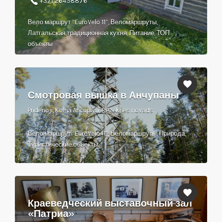
+371 26458876
Вело маршрут “EuroVelo 11”, Веломаршруты,
Латгальская традиционная кухня, Питание, ТОП
объекты
Смотровая вышка в Анчупаны
Pridenoji, Kolna Ančupāni, Rēzeknes novads
Вело маршрут “EuroVelo 11”, Веломаршруты, Природа,
Туристические объекты
Краеведческий выставочный зал
«Патриа»