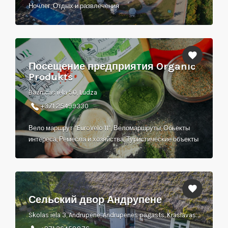
Ночлег, Отдых и развлечения
Посещение предприятия Organic
Produkts
Baznīcas iela 50, Ludza
+371 25499330
Вело маршрут “EuroVelo 11”, Веломаршруты, Обьекты
интереса, Ремесла и хозяйства, Туристические объекты
Сельский двор Андрупене
Skolas iela 3, Andrupene, Andrupenes pagasts, Kraslavas novads