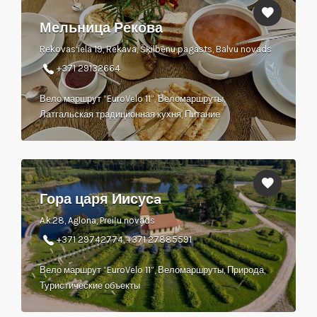
Мельница Рекова
Rekovas iela 19, Rekava, Šķilbēnu pagasts, Balvu novads
+371 29132664
Вело маршрут “EuroVelo 11”, Веломаршруты,
Латгальская традиционная кухня, Питание
Гора царя Иисусa
A.k.28, Aglona, Preiļu novads
+371 29742774, +371 27885591
Вело маршрут “EuroVelo 11”, Веломаршруты, Природа,
Туристические объекты