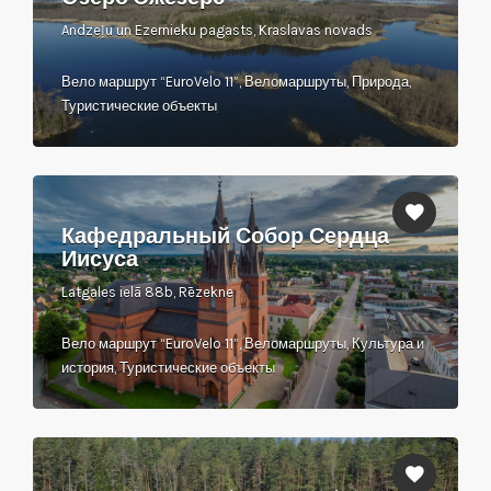
Andzeļu un Ezernieku pagasts, Kraslavas novads
Вело маршрут “EuroVelo 11”, Веломаршруты, Природа,
Туристические объекты
Кафедральный Собор Сердца
Иисуса
Latgales ielā 88b, Rēzekne
Вело маршрут “EuroVelo 11”, Веломаршруты, Культура и
история, Туристические объекты