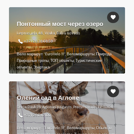
Понтонный мост через озеро
Liepnas iela 48, Viļaka, Balvu novads
+371 28386859
Вело маршрут “EuroVelo 11”, Веломаршруты, Природа,
Природные тропы, ТОП объекты, Туристические
объекты, Эзертака
Олений сад в Аглоне
Sekļa Daukšti, Aglonas pagasts, Preiļu novads, LV-5304
+371 29642100
Вело маршрут “EuroVelo 11”, Веломаршруты, Обьекты