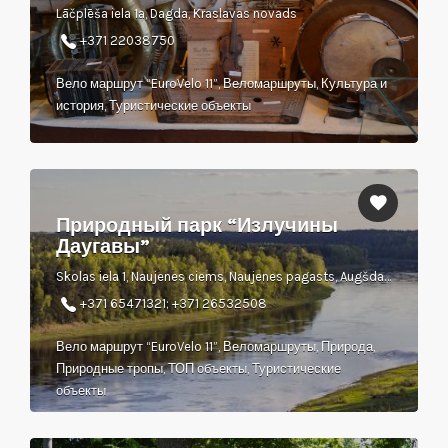
Lāčplēša iela 1a, Dagda, Kraslavas novads
+371 22038750
Вело маршрут “EuroVelo 11”, Веломаршруты, Культура и
история, Туристические объекты
Природный парк “Излучины
Даугавы”
Skolas iela 1, Naujenes ciems, Naujenes pagasts, Augšdaugavas novads, LV 5462
+371 65471321; +371 26532508
Вело маршрут “EuroVelo 11”, Веломаршруты, Природа,
Природные тропы, ТОП объекты, Туристические
объекты