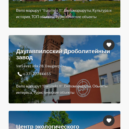
Вело маршрут “EuroVelo 11”, Веломаршруты, Культура и
история, ТОП объекты, Туристические объекты
Даугавпилсский Дроболитейный
завод
Varšavas iela 28, Daugavpils
+ 371 27766655
Вело маршрут “EuroVelo 11”, Веломаршруты, Обьекты
интереса, Туристические объекты
Центр экологического