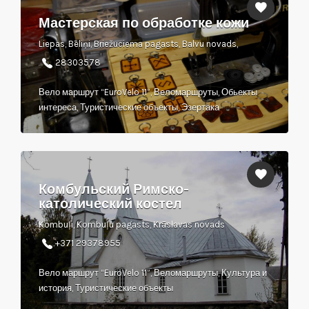
Мастерская по обработке кожи
Liepas, Bēliņi, Briežuciema pagasts, Balvu novads,
28303578
Вело маршрут “EuroVelo 11”, Веломаршруты, Обьекты
интереса, Туристические объекты, Эзертака
Комбульский Римско-
католический костел
Kombuļi, Kombuļu pagasts, Krāslavas novads
+371 29378955
Вело маршрут “EuroVelo 11”, Веломаршруты, Культура и
история, Туристические объекты