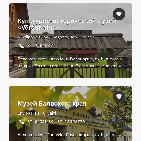
Культурно-исторический музей
«Vēršukalns»
c. Svilpova, Susāju pagasts, Balvu novads
+371 25648877
Вело маршрут “EuroVelo 11”, Веломаршруты, Культура и
история, Ремесла и хозяйства, Туристические объекты
Музей Балвского края
Brīvības iela 46, Balvi
+371 64521430, +371 28352770
Вело маршрут “EuroVelo 11”, Веломаршруты, Культура и