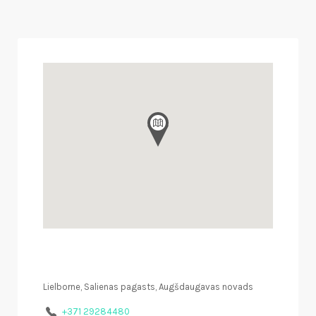
Lielborne, Salienas pagasts, Augšdaugavas novads
+371 29284480