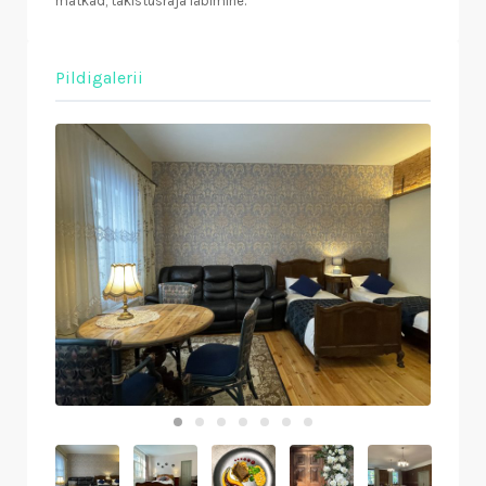
matkad, takistusraja läbimine.
Pildigalerii