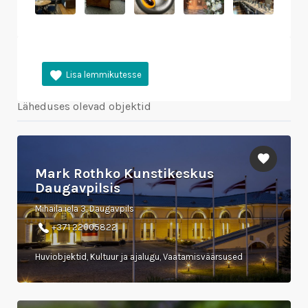
Läheduses olevad objektid
Mark Rothko Kunstikeskus
Daugavpilsis
Mihaila iela 3, Daugavpils
+371 22005822
Huviobjektid, Kultuur ja ajalugu, Vaatamisväärsused