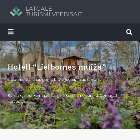
Search
for:
Search
for:
Tavs brīvdienu ceļvedis
Hotell “Lielbornes muiža”
Lielborne, Salienas pagasts, Augšdaugavas novads
Külalis- ja puhkemajad
,
Latgale Kulinaarne pärand
,
Öömajad
,
Toitlustus