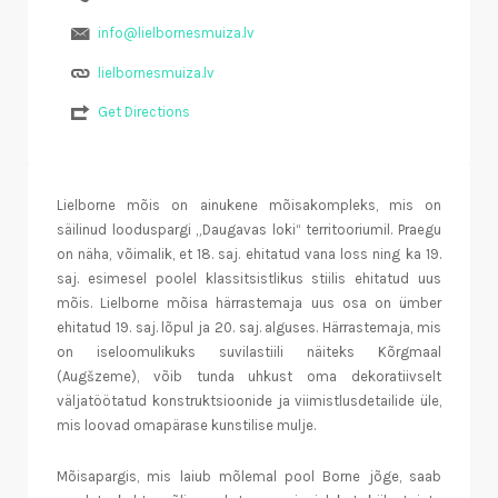
info@lielbornesmuiza.lv
lielbornesmuiza.lv
Get Directions
Lielborne mõis on ainukene mõisakompleks, mis on
säilinud looduspargi „Daugavas loki“ territooriumil. Praegu
on näha, võimalik, et 18. saj. ehitatud vana loss ning ka 19.
saj. esimesel poolel klassitsistlikus stiilis ehitatud uus
mõis. Lielborne mõisa härrastemaja uus osa on ümber
ehitatud 19. saj. lõpul ja 20. saj. alguses. Härrastemaja, mis
on iseloomulikuks suvilastiili näiteks Kõrgmaal
(Augšzeme), võib tunda uhkust oma dekoratiivselt
väljatöötatud konstruktsioonide ja viimistlusdetailide üle,
mis loovad omapärase kunstilise mulje.
Mõisapargis, mis laiub mõlemal pool Borne jõge, saab