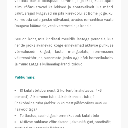
vaadata kahte põlispuud: tamme ja jalakat, külastajate
silmi rõõmustavad ka lehised ja ebatavaliselt ilus mänd.
Jalutusrajad kulgevad nii piki kiirevoolulist Borne jõge, kui
ka mööda selle järske nõlvakuid, avades romantilise vaate
Daugava käärudele, veskivaremetele ja kosele.
See on koht, mis kindlasti meeldib lastega peredele, kus
nende jaoks avanevad kõige erinevamad aktiivse puhkuse
võimalused: kiiged, laste mänguplats, ronimissein,
välitrenažöör jne, vanemate jaoks aga hõrk hommikukohv
ja muud Latgale kulinaariapärandi toidud.
Pakkumine:
10 külalistetuba, neist: 2 korterit (mahutavus: 4–6
inimest); 2 kolmene tuba; 4 kahekohalist tuba; 1
ühekohaline tuba
(Kokku: 27 inimest põhivoodites, kuni 35
lisavooditega)
Toitlustus, sealhulgas hommikusöök külalistele
Aktiivse puhkuse võimalused: jalutuskäigud, paadisõit,