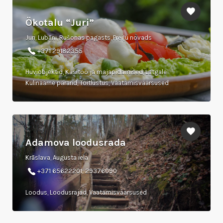
Ökotalu “Juri”
Juri, Lubāni, Rušonas pagasts, Preiļu novads
+371 29182355
Huviobjektid, Käsitöö ja majapidamised, Latgale
Kulinaarne pärand, Toitlustus, Vaatamisväärsused
Adamova loodusrada
Krāslava, Augusta iela
+371 65622201; 29376090
Loodus, Loodusrajad, Vaatamisväärsused