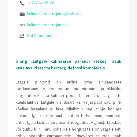
+371 26395176
kulinaraismantojums@inbox.lv
kulinaraismantojums.lv
Get Directions
Ühing „Latgale kulinaarse pärandi keskus“ asub
Krāslava Platerite hertsogide lossi kompleksis.
Latgale piirkond on eriline oma ainulaadsete
loodusmaastike, hoolitsetud traditsioonide ja rikkaliku
ning mitmekesise kultuuri poolest, samas on latgalaste
külalislahkus Latgale visiitkaart ka väljaspool Läti piire.
Tõeline latgalane ei lase külalist kunagi tühja kõhuga
lahkuda. Iga külaline saab nautida toitvat eine, enamasti
üht Latgale kulinaarse pärandi roogadest – griušļi, kļockas
või buļbu bļīni. Tänu kohalikele hõrgutistele on Latgale eriti
sobiv sihtkoht gurmaanidele. Erinevates taludes saab