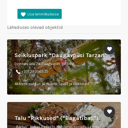
Läheduses olevad objektid
Seikluspark “Daugavpilsi Tarzan”
Dzintaru iela 74, Daugavpils, LV-5417
+371 27006935
Aktiivne puhkus ja Heaolu, Sport ja seiklused
Talu “Rikkused” (“Bagātības”).
„Bārtuļi”, Indras pagasts, Krāslavas novads, Latvija