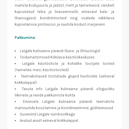
maitsta kodujuustu ja jäätist, mett ja taimeteesid, värskelt
küpsetatud leiba ja linaseemneõli, erinevaid kala- ja
liharoogasid, kondiitritooteid ning osaleda rukkileiva
küpsetamise protsessis ja nautida kodust marjaveini.
Pakkumine:
Latgale kulinaarse pärandi lõuna- ja õhtusöögid
Toidumaitsmised Krāslava käsitöökeskuses
Latgale käsitööliste ja kohalike tootjate tooted
(taimetee, mesi, käsitöötooted)
Teemakohased töötubade grupid huvilistele (eelneval
kokkuleppel)
Tasuta info Latgale kulinaarse pärandi võrgustiku
liikmete ja nende pakkumiste kohta
Erinevate Latgale kulinaarse pärandi teemaliste
marsruutide koostamine ja koordineerimine, giiditeenused
Suveniirid Latgale sümboolikaga
Avatud ainult eelneval kokkuleppel.