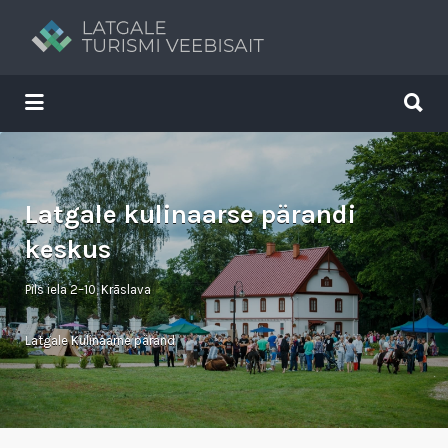
Search
for:
Search
for:
Tavs brīvdienu ceļvedis
Latgale kulinaarse pärandi
keskus
Pils iela 2–10, Krāslava
Latgale Kulinaarne pärand