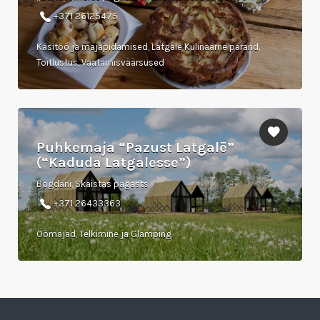
+371 26125475
Käsitöö ja majapidamised, Latgale Kulinaarne pärand,
Toitlustus, Vaatamisväärsused
Puhkemaja “Pazust Latgalē”
(“Kaduda Latgalesse”)
Bogdāni, Skaistas pagasts
+371 26433363
Öömajad, Telkimine ja Glamping